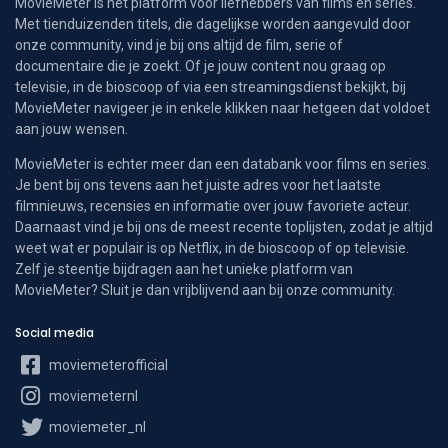
MovieMeter is hét platform voor liefhebbers van films en series.
Met tienduizenden titels, die dagelijkse worden aangevuld door
onze community, vind je bij ons altijd de film, serie of
documentaire die je zoekt. Of je jouw content nou graag op
televisie, in de bioscoop of via een streamingsdienst bekijkt, bij
MovieMeter navigeer je in enkele klikken naar hetgeen dat voldoet
aan jouw wensen.
MovieMeter is echter meer dan een databank voor films en series.
Je bent bij ons tevens aan het juiste adres voor het laatste
filmnieuws, recensies en informatie over jouw favoriete acteur.
Daarnaast vind je bij ons de meest recente toplijsten, zodat je altijd
weet wat er populair is op Netflix, in de bioscoop of op televisie.
Zelf je steentje bijdragen aan het unieke platform van
MovieMeter? Sluit je dan vrijblijvend aan bij onze community.
Social media
moviemeterofficial
moviemeternl
moviemeter_nl