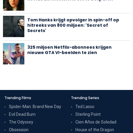
Tom Hanks krijgt opvolger in spin-off op
hitreeks van 800 miljoen: 'Secret of
Secrets'
325 miljoen Netflix-abonnees krijgen
nieuwe GTA VI-beelden te zien
Trending Films
Trending Series
Spider-Man: Brand New Day
Ted Lasso
Evil Dead Burn
Sterling Point
The Odyssey
Cien Años de Soledad
Obsession
House of the Dragon