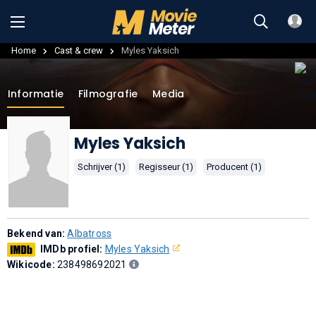
Home
Cast & crew
Myles Yaksich
Informatie
Filmografie
Media
Myles Yaksich
Schrijver (1)
Regisseur (1)
Producent (1)
Bekend van:
Albatross
IMDb profiel:
Myles Yaksich
Wikicode:
238498692021