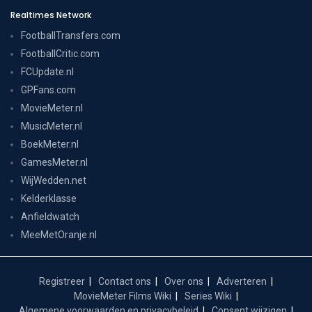
Realtimes Network
FootballTransfers.com
FootballCritic.com
FCUpdate.nl
GPFans.com
MovieMeter.nl
MusicMeter.nl
BoekMeter.nl
GamesMeter.nl
WijWedden.net
Kelderklasse
Anfieldwatch
MeeMetOranje.nl
Registreer
Contact ons
Over ons
Adverteren
MovieMeter Films Wiki
Series Wiki
Algemene voorwaarden en privacybeleid
Consent wijzigen