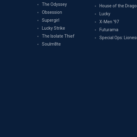
The Odyssey
House of the Drag
Obsession
Lucky
Supergirl
X-Men '97
Lucky Strike
Futurama
The Isolate Thief
Special Ops: Liones
Soulm8te