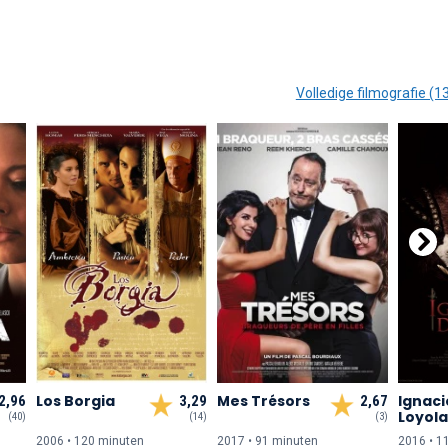
Volledige filmografie (1
Los Borgia
Mes Trésors
Ignaci
2,96
3,29
2,67
Loyola
(40)
(14)
(3)
2006 • 120 min
uten
2017 • 91 min
uten
2016 • 1