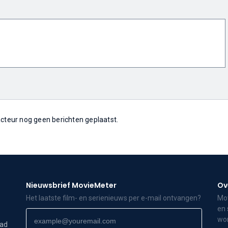
 acteur nog geen berichten geplaatst.
Nieuwsbrief MovieMeter
Ov
Het laatste film- en serienieuws per e-mail ontvangen?
Mov
en 
wor
dad