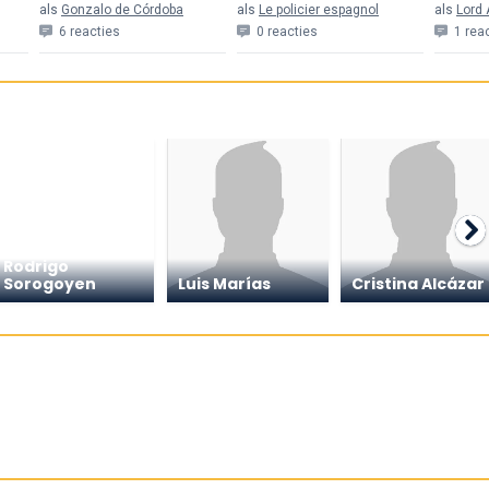
als
Gonzalo de Córdoba
als
Le policier espagnol
als
Lord 
6 reacties
0 reacties
1 rea
Rodrigo
Sorogoyen
Luis Marías
Cristina Alcázar