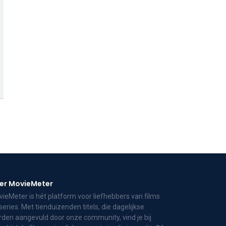
er MovieMeter
ieMeter is hét platform voor liefhebbers van films
series. Met tienduizenden titels, die dagelijkse
den aangevuld door onze community, vind je bij