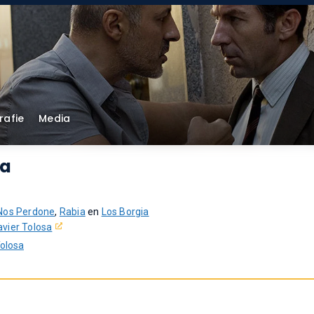
rafie
Media
sa
Nos Perdone
,
Rabia
en
Los Borgia
avier Tolosa
Tolosa