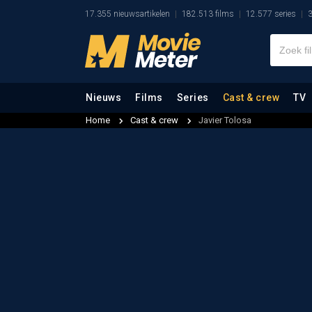
17.355 nieuwsartikelen
182.513 films
12.577 series
3
Nieuws
Films
Series
Cast & crew
TV
Home
Cast & crew
Javier Tolosa