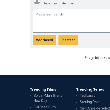
berichten
stemmen
Er zijn bij deze
Trending Films
Trending Series
Spider-Man: Brand
Ted Lasso
New Day
Sterling Point
Evil Dead Burn
Cien Años de Sole