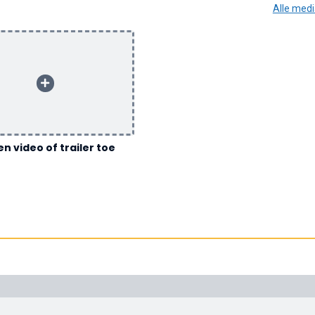
Alle med
n video of trailer toe