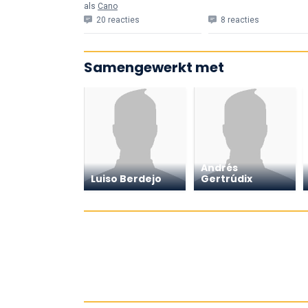
als
Cano
20 reacties
8 reacties
Samengewerkt met
Andrés
Luiso Berdejo
Gertrúdix