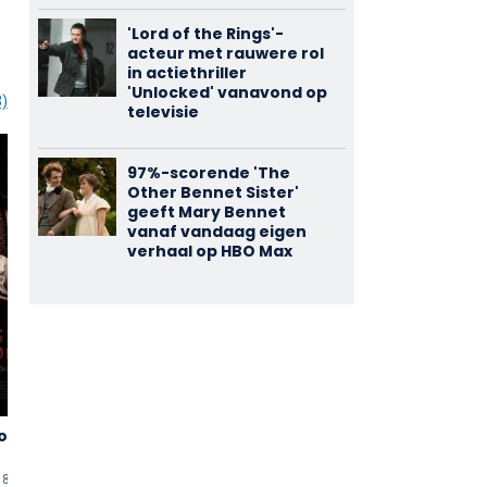
'Lord of the Rings'-
acteur met rauwere rol
in actiethriller
'Unlocked' vanavond op
3)
televisie
97%-scorende 'The
Other Bennet Sister'
geeft Mary Bennet
vanaf vandaag eigen
verhaal op HBO Max
o de
La Isla de las
Lasa y Zabala
2,75
3,00
Mentiras
(2)
(1)
18 min
uten
2020 • 93 min
uten
2014 • 107 min
uten