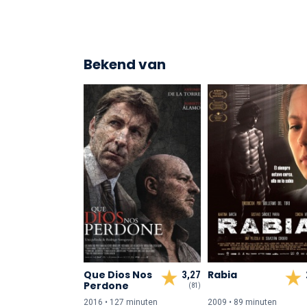
Bekend van
Que Dios Nos
Rabia
3,27
Perdone
(81)
2016 • 127 min
uten
2009 • 89 min
uten