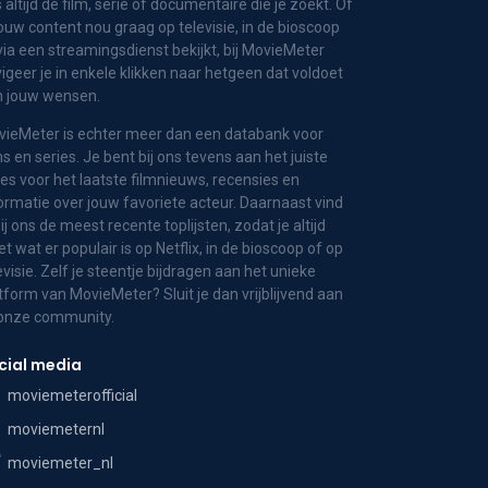
 altijd de film, serie of documentaire die je zoekt. Of
jouw content nou graag op televisie, in de bioscoop
via een streamingsdienst bekijkt, bij MovieMeter
igeer je in enkele klikken naar hetgeen dat voldoet
n jouw wensen.
ieMeter is echter meer dan een databank voor
ms en series. Je bent bij ons tevens aan het juiste
es voor het laatste filmnieuws, recensies en
ormatie over jouw favoriete acteur. Daarnaast vind
bij ons de meest recente toplijsten, zodat je altijd
t wat er populair is op Netflix, in de bioscoop of op
evisie. Zelf je steentje bijdragen aan het unieke
tform van MovieMeter? Sluit je dan vrijblijvend aan
 onze community.
cial media
moviemeterofficial
moviemeternl
moviemeter_nl