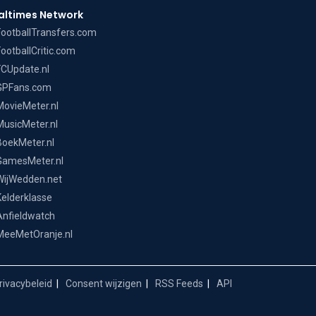
altimes Network
FootballTransfers.com
FootballCritic.com
FCUpdate.nl
GPFans.com
MovieMeter.nl
MusicMeter.nl
BoekMeter.nl
GamesMeter.nl
WijWedden.net
Kelderklasse
Anfieldwatch
MeeMetOranje.nl
ivacybeleid
Consent wijzigen
RSS Feeds
API