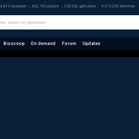
4.813 seizoenen
656.760 acteurs
200.502 gebruikers
9.470.296 stemmen
Bioscoop
On demand
Forum
Updates