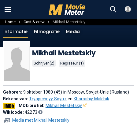
Home
Cast & crew
Mikhail Mestetskiy
Informatie
Filmografie
Media
Mikhail Mestetskiy
Schrijver (2)
Regisseur (1)
Geboren:
9 oktober 1980 (45) in Moscow, Sovjet-Unie (Rusland)
Bekend van:
Tryapichnyy Soyuz
en
Khoroshiy Malchik
IMDb profiel:
Mikhail Mestetskiy
Wikicode:
42273
Media met Mikhail Mestetskiy