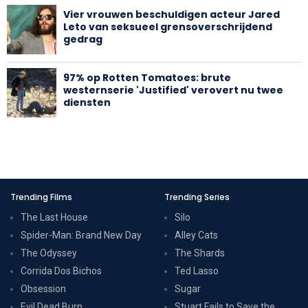
Vier vrouwen beschuldigen acteur Jared
Leto van seksueel grensoverschrijdend
gedrag
97% op Rotten Tomatoes: brute
westernserie 'Justified' verovert nu twee
diensten
Trending Films
Trending Series
The Last House
Silo
Spider-Man: Brand New Day
Alley Cats
The Odyssey
The Shards
Corrida Dos Bichos
Ted Lasso
Obsession
Sugar
Evil Dead Burn
Stuart Fails to Save the