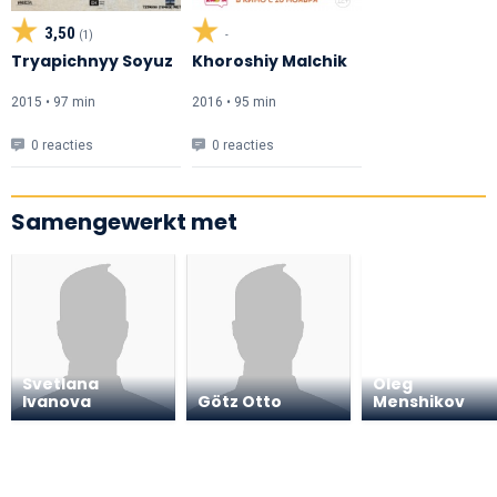
3,50
(1)
-
Tryapichnyy Soyuz
Khoroshiy Malchik
2015 • 97 min
2016 • 95 min
0 reacties
0 reacties
Samengewerkt met
Svetlana
Oleg
Ivanova
Götz Otto
Menshikov