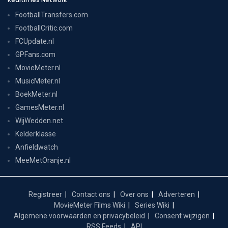
FootballTransfers.com
FootballCritic.com
FCUpdate.nl
GPFans.com
MovieMeter.nl
MusicMeter.nl
BoekMeter.nl
GamesMeter.nl
WijWedden.net
Kelderklasse
Anfieldwatch
MeeMetOranje.nl
Registreer
Contact ons
Over ons
Adverteren
MovieMeter Films Wiki
Series Wiki
Algemene voorwaarden en privacybeleid
Consent wijzigen
RSS Feeds
API