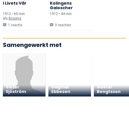
I Livets Vår
Kolingens
Galoscher
1912 • 60 min
1912 • 44 min
als
Brooms
1 reactie
0 reacties
Samengewerkt met
Victor
Dagmar
Gustaf
Sjöström
Ebbesen
Bengtsson