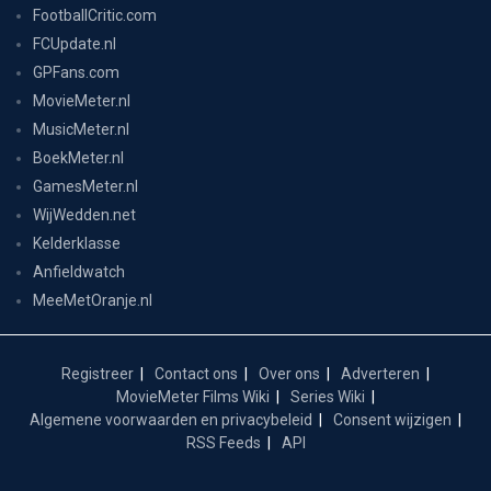
FootballCritic.com
FCUpdate.nl
GPFans.com
MovieMeter.nl
MusicMeter.nl
BoekMeter.nl
GamesMeter.nl
WijWedden.net
Kelderklasse
Anfieldwatch
MeeMetOranje.nl
Registreer
Contact ons
Over ons
Adverteren
MovieMeter Films Wiki
Series Wiki
Algemene voorwaarden en privacybeleid
Consent wijzigen
RSS Feeds
API