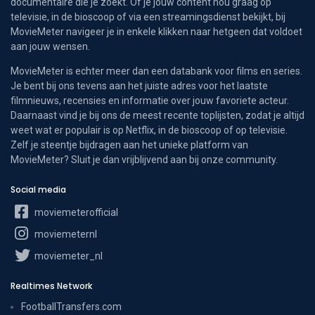
documentaire die je zoekt. Of je jouw content nou graag op
televisie, in de bioscoop of via een streamingsdienst bekijkt, bij
MovieMeter navigeer je in enkele klikken naar hetgeen dat voldoet
aan jouw wensen.
MovieMeter is echter meer dan een databank voor films en series.
Je bent bij ons tevens aan het juiste adres voor het laatste
filmnieuws, recensies en informatie over jouw favoriete acteur.
Daarnaast vind je bij ons de meest recente toplijsten, zodat je altijd
weet wat er populair is op Netflix, in de bioscoop of op televisie.
Zelf je steentje bijdragen aan het unieke platform van
MovieMeter? Sluit je dan vrijblijvend aan bij onze community.
Social media
moviemeterofficial
moviemeternl
moviemeter_nl
Realtimes Network
FootballTransfers.com