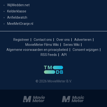
WijWedden.net
Kelderklasse
Anfieldwatch
MeeMetOranje.nl
Registreer
Contact ons
Over ons
Adverteren
MovieMeter Films Wiki
Series Wiki
Algemene voorwaarden en privacybeleid
Consent wijzigen
RSS Feeds
API
© 2026 MovieMeter B.V.