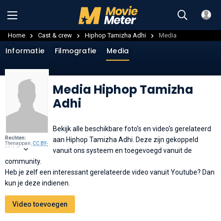
Home
Cast & crew
Hiphop Tamizha Adhi
Media
Informatie
Filmografie
Media
Media Hiphop Tamizha
Adhi
Bekijk alle beschikbare foto's en video's gerelateerd
Rechten:
aan Hiphop Tamizha Adhi. Deze zijn gekoppeld
Thenappan,
CC BY-
SA 4.0
, via
vanuit ons systeem en toegevoegd vanuit de
Wikimedia
Commons
.
community.
Heb je zelf een interessant gerelateerde video vanuit Youtube? Dan
kun je deze indienen.
Video toevoegen