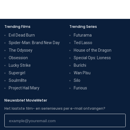
Trending Films
Trending Series
Evil Dead Burn
Futurama
Spider-Man: Brand New Day
Ted Lasso
The Odyssey
House of the Dragon
Obsession
Special Ops: Lioness
Lucky Strike
Burīchi
Supergirl
Wan Pīsu
Soulm8te
Silo
Project Hail Mary
Furious
Nieuwsbrief MovieMeter
Het laatste film- en serienieuws per e-mail ontvangen?