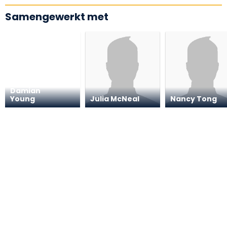
Samengewerkt met
Damian
Young
Julia McNeal
Nancy Tong