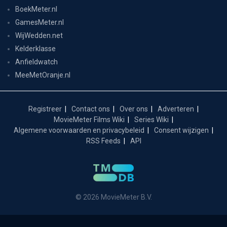
BoekMeter.nl
GamesMeter.nl
WijWedden.net
Kelderklasse
Anfieldwatch
MeeMetOranje.nl
Registreer
Contact ons
Over ons
Adverteren
MovieMeter Films Wiki
Series Wiki
Algemene voorwaarden en privacybeleid
Consent wijzigen
RSS Feeds
API
© 2026 MovieMeter B.V.