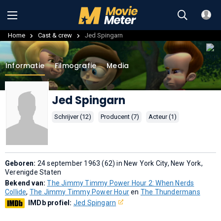
Home
Cast & crew
Jed Spingarn
Informatie
Filmografie
Media
Jed Spingarn
Schrijver (12)
Producent (7)
Acteur (1)
Geboren:
24 september 1963 (62) in New York City, New York,
Verenigde Staten
Bekend van:
The Jimmy Timmy Power Hour 2: When Nerds
Collide
,
The Jimmy Timmy Power Hour
en
The Thundermans
IMDb profiel:
Jed Spingarn