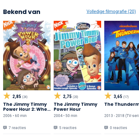
Bekend van
Volledige filmografie (20)
2,85
2,75
3,65
(24)
(20)
(17)
The Jimmy Timmy
The Jimmy Timmy
The Thunder
Power Hour 2: When
Power Hour
Nerds Collide
2006 • 60 min
2004 • 50 min
2013 - 2018 (TV-seri
7 reacties
5 reacties
0 reacties