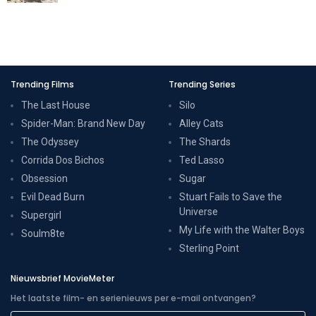
Trending Films
Trending Series
The Last House
Silo
Spider-Man: Brand New Day
Alley Cats
The Odyssey
The Shards
Corrida Dos Bichos
Ted Lasso
Obsession
Sugar
Evil Dead Burn
Stuart Fails to Save the
Universe
Supergirl
My Life with the Walter Boys
Soulm8te
Sterling Point
Nieuwsbrief MovieMeter
Het laatste film- en serienieuws per e-mail ontvangen?