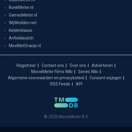
BoekMeter.nl
GamesMeter.nl
WijWedden.net
Kelderklasse
Anfieldwatch
MeeMetOranje.nl
Registreer
Contact ons
Over ons
Adverteren
MovieMeter Films Wiki
Series Wiki
Algemene voorwaarden en privacybeleid
Consent wijzigen
RSS Feeds
API
© 2026 MovieMeter B.V.