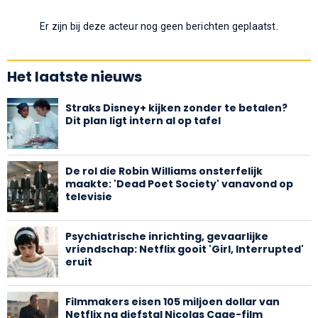
Er zijn bij deze acteur nog geen berichten geplaatst.
Het laatste nieuws
Straks Disney+ kijken zonder te betalen?
Dit plan ligt intern al op tafel
De rol die Robin Williams onsterfelijk
maakte: 'Dead Poet Society' vanavond op
televisie
Psychiatrische inrichting, gevaarlijke
vriendschap: Netflix gooit 'Girl, Interrupted'
eruit
Filmmakers eisen 105 miljoen dollar van
Netflix na diefstal Nicolas Cage-film