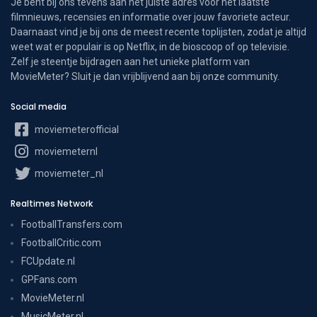
Je bent bij ons tevens aan het juiste adres voor het laatste
filmnieuws, recensies en informatie over jouw favoriete acteur.
Daarnaast vind je bij ons de meest recente toplijsten, zodat je altijd
weet wat er populair is op Netflix, in de bioscoop of op televisie.
Zelf je steentje bijdragen aan het unieke platform van
MovieMeter? Sluit je dan vrijblijvend aan bij onze community.
Social media
moviemeterofficial
moviemeternl
moviemeter_nl
Realtimes Network
FootballTransfers.com
FootballCritic.com
FCUpdate.nl
GPFans.com
MovieMeter.nl
MusicMeter.nl