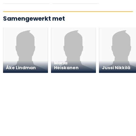
Samengewerkt met
Maria
Åke Lindman
Heiskanen
Jussi Nikkilä