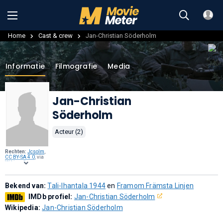
Home
Cast & crew
Jan-Christian Söderholm
Informatie
Filmografie
Media
Jan-Christian
Söderholm
Acteur (2)
Rechten:
Jcsolm
,
CC BY-SA 4.0
, via
Wikimedia
Commons
.
Bekend van:
Tali-Ihantala 1944
en
Framom Främsta Linjen
IMDb profiel:
Jan-Christian Söderholm
Wikipedia:
Jan-Christian Söderholm