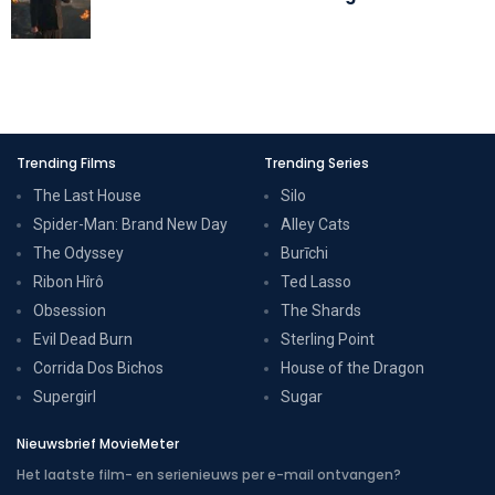
Trending Films
Trending Series
The Last House
Silo
Spider-Man: Brand New Day
Alley Cats
The Odyssey
Burīchi
Ribon Hîrô
Ted Lasso
Obsession
The Shards
Evil Dead Burn
Sterling Point
Corrida Dos Bichos
House of the Dragon
Supergirl
Sugar
Nieuwsbrief MovieMeter
Het laatste film- en serienieuws per e-mail ontvangen?