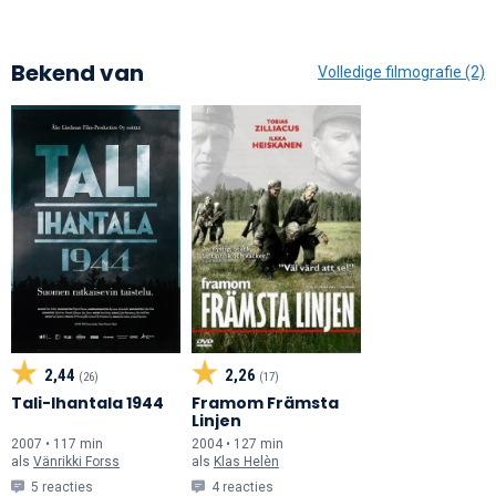
Bekend van
Volledige filmografie (2)
2,44
2,26
(26)
(17)
Tali-Ihantala 1944
Framom Främsta
Linjen
2007 • 117 min
2004 • 127 min
als
Vänrikki Forss
als
Klas Helèn
5 reacties
4 reacties