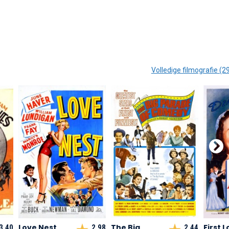
Volledige filmografie (2
Love Nest
The Big
First 
3,40
2,98
2,44