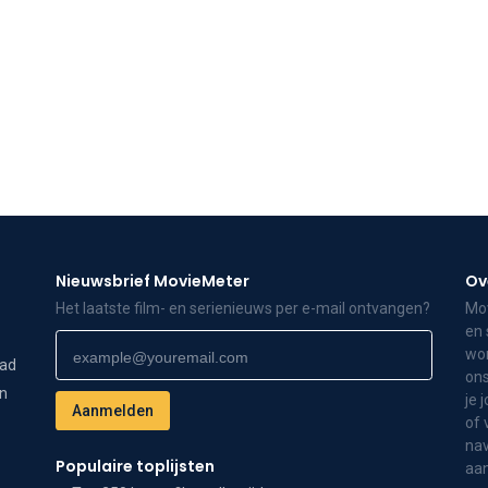
Nieuwsbrief MovieMeter
Ov
Het laatste film- en serienieuws per e-mail ontvangen?
Mov
en 
wor
dad
ons
on
je 
of 
nav
Populaire toplijsten
aa