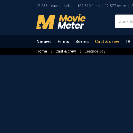
17.355 nieuwsartikelen
182.513 films
12.577 series
3
Nieuws
Films
Series
Cast & crew
TV
Home
Cast & crew
Leatrice Joy