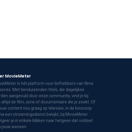
er MovieMeter
ieMeter is hét platform voor liefhebbers van films
series. Met tienduizenden titels, die dagelijkse
den aangevuld door onze community, vind je bij
 altijd de film, serie of documentaire die je zoekt. Of
jouw content nou graag op televisie, in de bioscoop
via een streamingsdienst bekijkt, bij MovieMeter
igeer je in enkele klikken naar hetgeen dat voldoet
n jouw wensen.