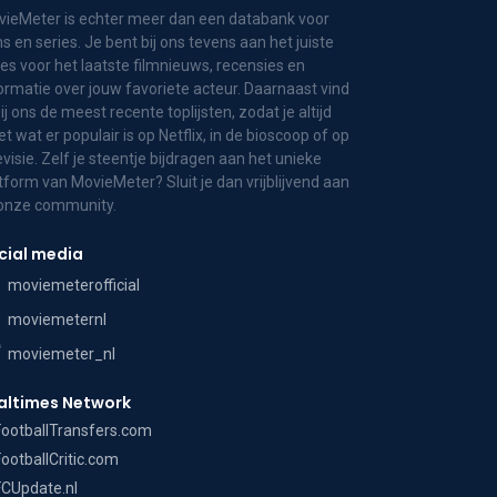
ieMeter is echter meer dan een databank voor
ms en series. Je bent bij ons tevens aan het juiste
es voor het laatste filmnieuws, recensies en
ormatie over jouw favoriete acteur. Daarnaast vind
bij ons de meest recente toplijsten, zodat je altijd
t wat er populair is op Netflix, in de bioscoop of op
evisie. Zelf je steentje bijdragen aan het unieke
tform van MovieMeter? Sluit je dan vrijblijvend aan
 onze community.
cial media
moviemeterofficial
moviemeternl
moviemeter_nl
altimes Network
FootballTransfers.com
FootballCritic.com
FCUpdate.nl