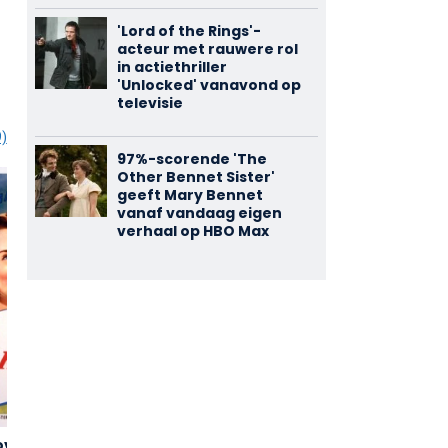
'Lord of the Rings'-
acteur met rauwere rol
in actiethriller
'Unlocked' vanavond op
televisie
9)
97%-scorende 'The
Other Bennet Sister'
geeft Mary Bennet
vanaf vandaag eigen
verhaal op HBO Max
Love
The Ace of
Manslaughter
2,86
3,64