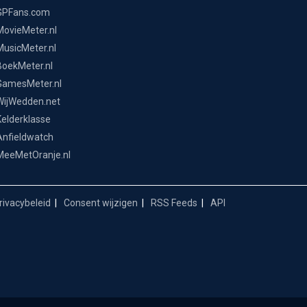
GPFans.com
MovieMeter.nl
MusicMeter.nl
BoekMeter.nl
GamesMeter.nl
WijWedden.net
Kelderklasse
Anfieldwatch
MeeMetOranje.nl
ivacybeleid
Consent wijzigen
RSS Feeds
API