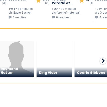
Parade of
(25)
(24)
(8)
Comedy
1951 • 84 min
uten
1964 • 90 min
uten
1939 • 8
als
Eadie Gaynor
als
(archiefmateriaal)
als
Grace
6 reacties
0 reacties
4 rea
Raymond
Hatton
King Vidor
Cedric Gibbons