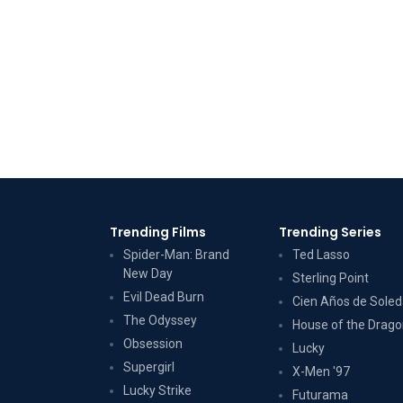
Trending Films
Trending Series
Spider-Man: Brand
Ted Lasso
New Day
Sterling Point
Evil Dead Burn
Cien Años de Sole
The Odyssey
House of the Drag
Obsession
Lucky
Supergirl
X-Men '97
Lucky Strike
Futurama