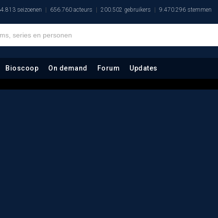
4.813 seizoenen
656.760 acteurs
200.502 gebruikers
9.470.296 stemmen
Bioscoop
On demand
Forum
Updates