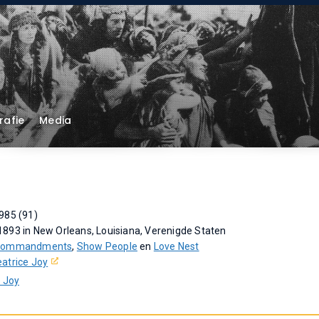
rafie
Media
985 (91)
893 in New Orleans, Louisiana, Verenigde Staten
 Commandments
,
Show People
en
Love Nest
eatrice Joy
e Joy