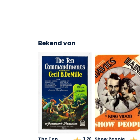
Bekend van
The Ten
Show People
3,20