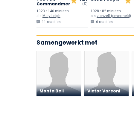
Commandments
(57)
1923 • 146 min
uten
1928 • 82 min
uten
als
Mary Leigh
als
zichzelf (onvermeld)
11 reacties
6 reacties
Samengewerkt met
Monta Bell
Victor Varconi