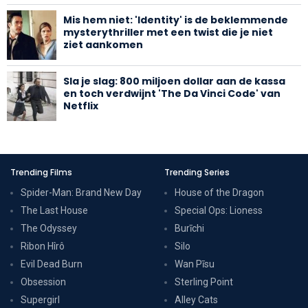
Mis hem niet: 'Identity' is de beklemmende
mysterythriller met een twist die je niet
ziet aankomen
Sla je slag: 800 miljoen dollar aan de kassa
en toch verdwijnt 'The Da Vinci Code' van
Netflix
Trending Films
Trending Series
Spider-Man: Brand New Day
House of the Dragon
The Last House
Special Ops: Lioness
The Odyssey
Burīchi
Ribon Hîrô
Silo
Evil Dead Burn
Wan Pīsu
Obsession
Sterling Point
Supergirl
Alley Cats