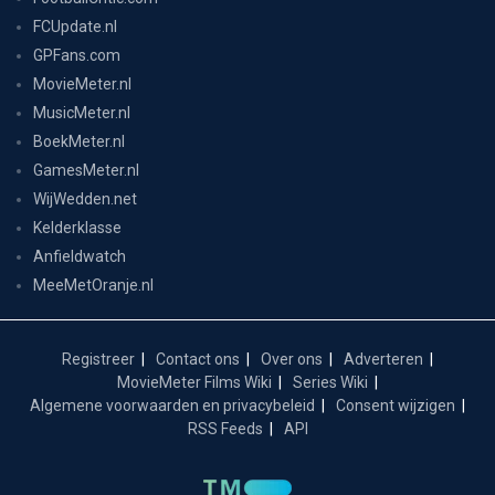
FCUpdate.nl
GPFans.com
MovieMeter.nl
MusicMeter.nl
BoekMeter.nl
GamesMeter.nl
WijWedden.net
Kelderklasse
Anfieldwatch
MeeMetOranje.nl
Registreer
Contact ons
Over ons
Adverteren
MovieMeter Films Wiki
Series Wiki
Algemene voorwaarden en privacybeleid
Consent wijzigen
RSS Feeds
API