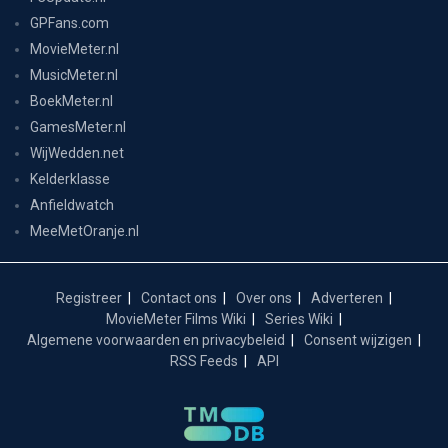
GPFans.com
MovieMeter.nl
MusicMeter.nl
BoekMeter.nl
GamesMeter.nl
WijWedden.net
Kelderklasse
Anfieldwatch
MeeMetOranje.nl
Registreer
Contact ons
Over ons
Adverteren
MovieMeter Films Wiki
Series Wiki
Algemene voorwaarden en privacybeleid
Consent wijzigen
RSS Feeds
API