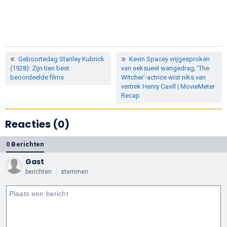
Geboortedag Stanley Kubrick
Kevin Spacey vrijgesproken
(1928): Zijn tien best
van seksueel wangedrag, 'The
beoordeelde films
Witcher'-actrice wist niks van
vertrek Henry Cavill | MovieMeter
Recap
Reacties (0)
0 Berichten
Gast
berichten
stemmen