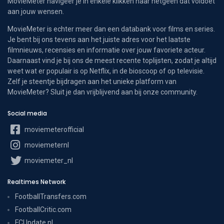
MovieMeter navigeer je in enkele klikken naar hetgeen dat voldoet
aan jouw wensen.
MovieMeter is echter meer dan een databank voor films en series.
Je bent bij ons tevens aan het juiste adres voor het laatste
filmnieuws, recensies en informatie over jouw favoriete acteur.
Daarnaast vind je bij ons de meest recente toplijsten, zodat je altijd
weet wat er populair is op Netflix, in de bioscoop of op televisie.
Zelf je steentje bijdragen aan het unieke platform van
MovieMeter? Sluit je dan vrijblijvend aan bij onze community.
Social media
moviemeterofficial
moviemeternl
moviemeter_nl
Realtimes Network
FootballTransfers.com
FootballCritic.com
FCUpdate.nl