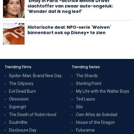
'Emily in Paris'-actrice Minnie Driver
slachtoffer van zwaar auto-ongeluk:
'Wonder dat ik nog leef'
Historische deal: NPO-serie 'Wolven'
binnenkort ook op Disney+ te zien
Trending Films
Trending Series
Spider-Man: Brand New Day
The Shards
The Odyssey
Sterling Point
Evil Dead Burn
My Life with the Walter Boys
Obsession
Ted Lasso
Supergirl
Silo
The Death of Robin Hood
Cien Años de Soledad
Soulm8te
House of the Dragon
Disclosure Day
Futurama