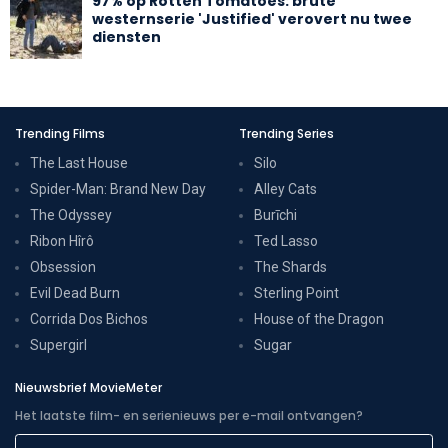
97% op Rotten Tomatoes: brute
westernserie 'Justified' verovert nu twee
diensten
Trending Films
Trending Series
The Last House
Silo
Spider-Man: Brand New Day
Alley Cats
The Odyssey
Burīchi
Ribon Hîrô
Ted Lasso
Obsession
The Shards
Evil Dead Burn
Sterling Point
Corrida Dos Bichos
House of the Dragon
Supergirl
Sugar
Nieuwsbrief MovieMeter
Het laatste film- en serienieuws per e-mail ontvangen?