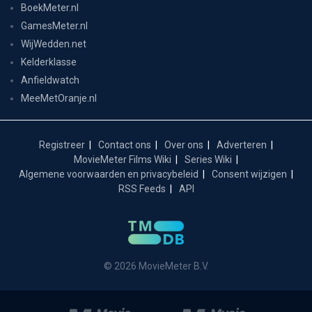
BoekMeter.nl
GamesMeter.nl
WijWedden.net
Kelderklasse
Anfieldwatch
MeeMetOranje.nl
Registreer
Contact ons
Over ons
Adverteren
MovieMeter Films Wiki
Series Wiki
Algemene voorwaarden en privacybeleid
Consent wijzigen
RSS Feeds
API
© 2026 MovieMeter B.V.