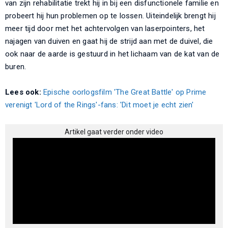
van zijn rehabilitatie trekt hij in bij een disfunctionele familie en
probeert hij hun problemen op te lossen. Uiteindelijk brengt hij
meer tijd door met het achtervolgen van laserpointers, het
najagen van duiven en gaat hij de strijd aan met de duivel, die
ook naar de aarde is gestuurd in het lichaam van de kat van de
buren.
Lees ook:
Epische oorlogsfilm 'The Great Battle' op Prime
verenigt 'Lord of the Rings'-fans: 'Dit moet je echt zien'
Artikel gaat verder onder video