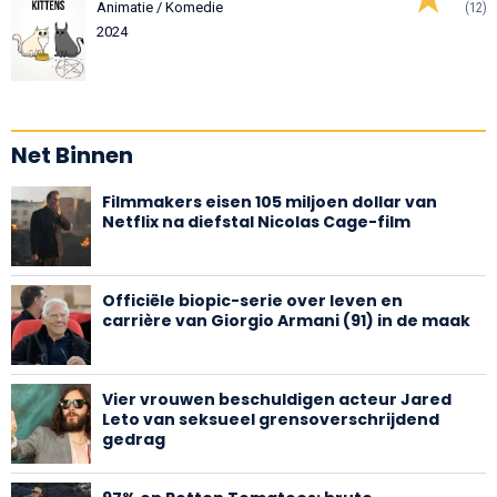
Animatie / Komedie
(12)
2024
Net Binnen
Filmmakers eisen 105 miljoen dollar van
Netflix na diefstal Nicolas Cage-film
Officiële biopic-serie over leven en
carrière van Giorgio Armani (91) in de maak
Vier vrouwen beschuldigen acteur Jared
Leto van seksueel grensoverschrijdend
gedrag