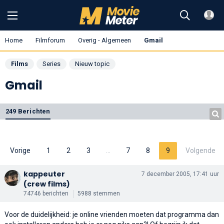
Home
Filmforum
Overig - Algemeen
Gmail
Films
Series
Nieuw topic
Gmail
249 Berichten
Vorige
1
2
3
…
7
8
9
Volgende
kappeuter
7 december 2005, 17:41 uur
(crew films)
74746 berichten
5988 stemmen
Voor de duidelijkheid: je online vrienden moeten dat programma dan