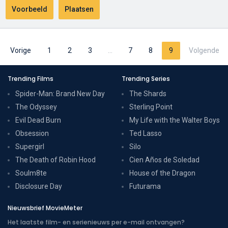
Vorige
1
2
3
…
7
8
9
Volgende
Trending Films
Trending Series
Spider-Man: Brand New Day
The Shards
The Odyssey
Sterling Point
Evil Dead Burn
My Life with the Walter Boys
Obsession
Ted Lasso
Supergirl
Silo
The Death of Robin Hood
Cien Años de Soledad
Soulm8te
House of the Dragon
Disclosure Day
Futurama
Nieuwsbrief MovieMeter
Het laatste film- en serienieuws per e-mail ontvangen?