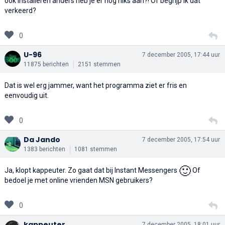
ook installeren anders heb je er nog niks aan?! Of begrijp ik dat
verkeerd?
0
U-96
7 december 2005, 17:44 uur
11875 berichten
2151 stemmen
Dat is wel erg jammer, want het programma ziet er fris en
eenvoudig uit.
0
Da Jando
7 december 2005, 17:54 uur
1383 berichten
1081 stemmen
🙂
Ja, klopt kappeuter. Zo gaat dat bij Instant Messengers
Of
bedoel je met online vrienden MSN gebruikers?
0
kappeuter
7 december 2005, 18:01 uur