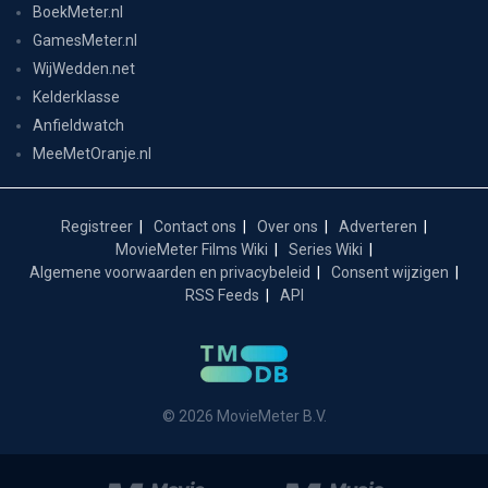
BoekMeter.nl
GamesMeter.nl
WijWedden.net
Kelderklasse
Anfieldwatch
MeeMetOranje.nl
Registreer
Contact ons
Over ons
Adverteren
MovieMeter Films Wiki
Series Wiki
Algemene voorwaarden en privacybeleid
Consent wijzigen
RSS Feeds
API
© 2026 MovieMeter B.V.