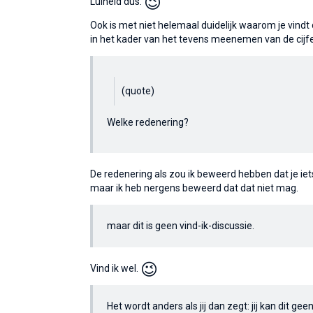
😉
Luiheid dus.
Ook is met niet helemaal duidelijk waarom je vindt d
in het kader van het tevens meenemen van de cij
(quote)
Welke redenering?
De redenering als zou ik beweerd hebben dat je iet
maar ik heb nergens beweerd dat dat niet mag.
maar dit is geen vind-ik-discussie.
😉
Vind ik wel.
Het wordt anders als jij dan zegt: jij kan dit gee