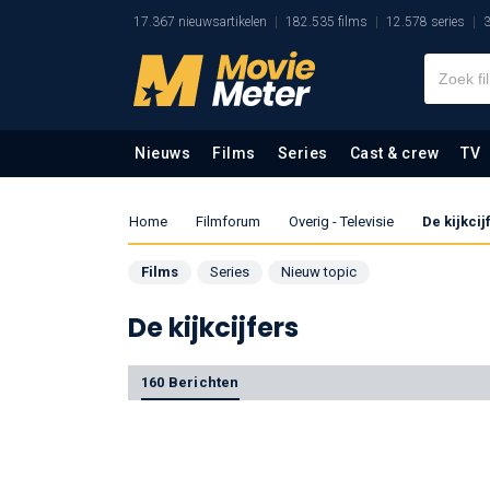
17.367 nieuwsartikelen
182.535 films
12.578 series
3
Nieuws
Films
Series
Cast & crew
TV
Home
Filmforum
Overig - Televisie
De kijkcij
Films
Series
Nieuw topic
De kijkcijfers
160 Berichten