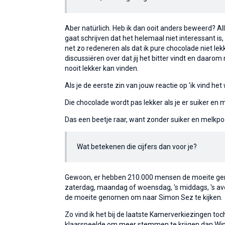
Aber natürlich. Heb ik dan ooit anders beweerd? Alle
gaat schrijven dat het helemaal niet interessant is,
net zo redeneren als dat ik pure chocolade niet lekk
discussiëren over dat jij het bitter vindt en daarom 
nooit lekker kan vinden.
Als je de eerste zin van jouw reactie op 'ik vind het 
Die chocolade wordt pas lekker als je er suiker en
Das een beetje raar, want zonder suiker en melkpoe
Wat betekenen die cijfers dan voor je?
Gewoon, er hebben 210.000 mensen de moeite geno
zaterdag, maandag of woensdag, 's middags, 's avo
de moeite genomen om naar Simon Sez te kijken.
Zo vind ik het bij de laatste Kamerverkiezingen t
klaarspeelde om meer stemmen te krijgen dan Wim Ko