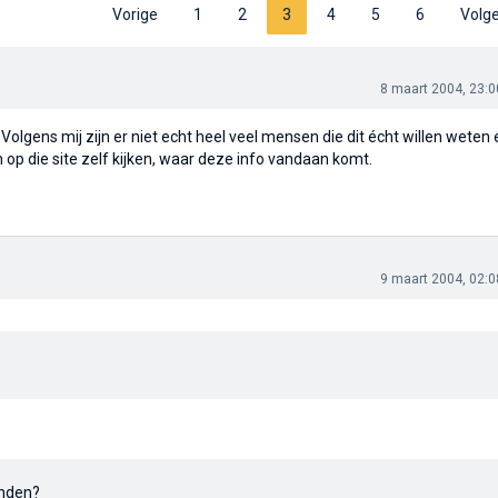
Vorige
1
2
3
4
5
6
Volg
8 maart 2004, 23:0
 Volgens mij zijn er niet echt heel veel mensen die dit écht willen weten 
 op die site zelf kijken, waar deze info vandaan komt.
9 maart 2004, 02:0
inden?