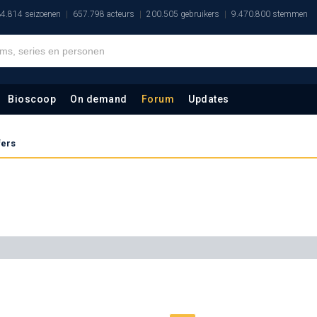
4.814 seizoenen
657.798 acteurs
200.505 gebruikers
9.470.800 stemmen
Bioscoop
On demand
Forum
Updates
fers