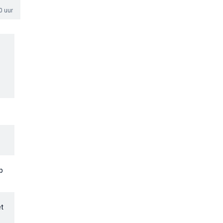
0 uur
p
et