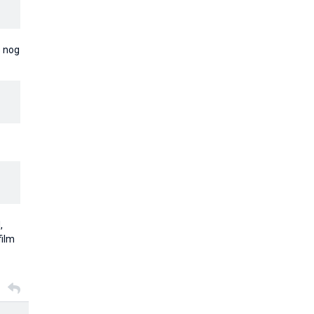
s nog
,
film