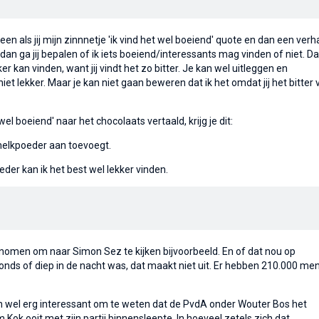
en als jij mijn zinnnetje 'ik vind het wel boeiend' quote en dan een verh
 dan ga jij bepalen of ik iets boeiend/interessants mag vinden of niet. Dat
er kan vinden, want jij vindt het zo bitter. Je kan wel uitleggen en
niet lekker. Maar je kan niet gaan beweren dat ik het omdat jij het bitter v
wel boeiend' naar het chocolaats vertaald, krijg je dit:
 melkpoeder aan toevoegt.
der kan ik het best wel lekker vinden.
men om naar Simon Sez te kijken bijvoorbeeld. En of dat nou op
nds of diep in de nacht was, dat maakt niet uit. Er hebben 210.000 me
och wel erg interessant om te weten dat de PvdA onder Wouter Bos het
k ooit met zijn partij binnensleepte. In hoeveel zetels zich dat