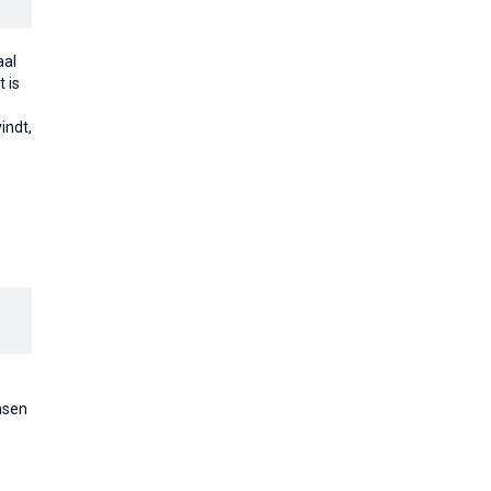
aal
 is
indt,
nsen