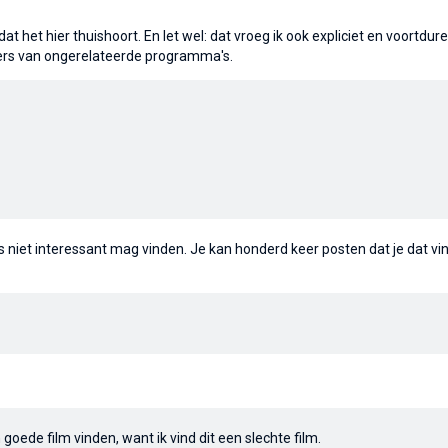
at het hier thuishoort. En let wel: dat vroeg ik ook expliciet en voortdur
fers van ongerelateerde programma's.
s niet interessant mag vinden. Je kan honderd keer posten dat je dat vin
n goede film vinden, want ik vind dit een slechte film.