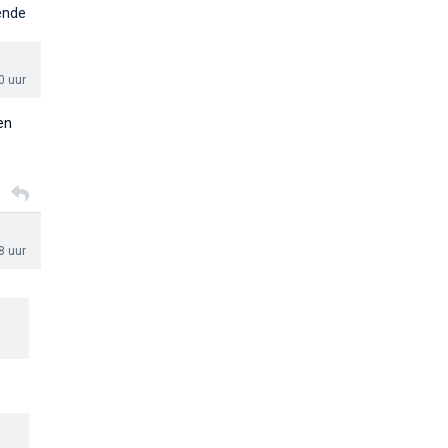
ende
0 uur
en
8 uur