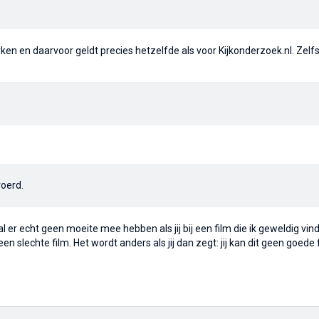
werken en daarvoor geldt precies hetzelfde als voor Kijkonderzoek.nl. Zelf
voerd.
zal er echt geen moeite mee hebben als jij bij een film die ik geweldig vind
t een slechte film. Het wordt anders als jij dan zegt: jij kan dit geen goede 