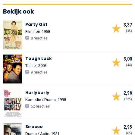
Bekijk ook
Party Girl
3,37
(35)
Film noir, 1958
8 reacties
Tough Luck
3,00
(44)
Thriller, 2003
9 reacties
Hurlyburly
2,96
(225)
Komedie / Drama, 1998
62 reacties
Sirocco
2,95
(65)
Drama / Actie, 1951