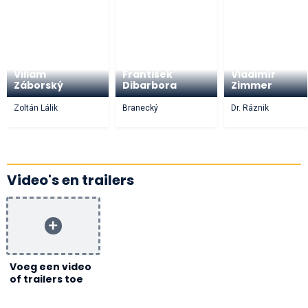
Viliam
František
Vladimír
Záborský
Dibarbora
Zimmer
Zoltán Lálik
Branecký
Dr. Ráznik
Video's en trailers
Voeg een video
of trailers toe