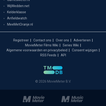
WijWedden.net
Kelderklasse
Anfieldwatch
MeeMetOranje.nl
Registreer
Contact ons
Over ons
Adverteren
MovieMeter Films Wiki
Series Wiki
Algemene voorwaarden en privacybeleid
Consent wijzigen
RSS Feeds
API
© 2026 MovieMeter B.V.