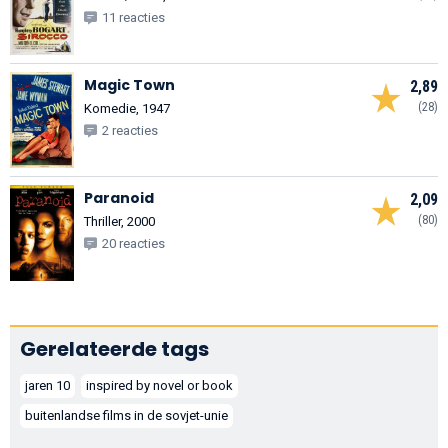
11 reacties
Magic Town
2,89
(28)
Komedie, 1947
2 reacties
Paranoid
2,09
(80)
Thriller, 2000
20 reacties
Gerelateerde tags
jaren 10
inspired by novel or book
buitenlandse films in de sovjet-unie