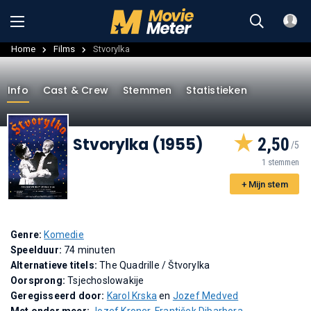
Home
Films
Stvorylka
Info
Cast & Crew
Stemmen
Statistieken
Stvorylka (1955)
2,50
1 stemmen
+ Mijn stem
Genre:
Komedie
Speelduur:
74 minuten
Alternatieve titels:
The Quadrille
/
Štvorylka
Oorsprong:
Tsjechoslowakije
Geregisseerd door:
Karol Krska
en
Jozef Medved
Met onder meer:
Jozef Kroner
,
František Dibarbora