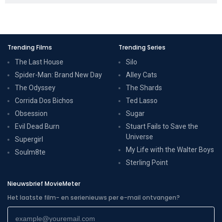
Trending Films
Trending Series
The Last House
Silo
Spider-Man: Brand New Day
Alley Cats
The Odyssey
The Shards
Corrida Dos Bichos
Ted Lasso
Obsession
Sugar
Evil Dead Burn
Stuart Fails to Save the
Universe
Supergirl
My Life with the Walter Boys
Soulm8te
Sterling Point
Nieuwsbrief MovieMeter
Het laatste film- en serienieuws per e-mail ontvangen?