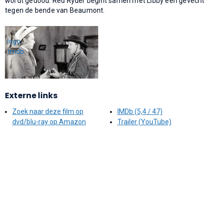
wordt gedood. Red Ryder begint samen met Libby een gevecht
tegen de bende van Beaumont.
Externe links
Zoek naar deze film op
IMDb (5,4 / 47)
dvd/blu-ray op Amazon
Trailer (YouTube)