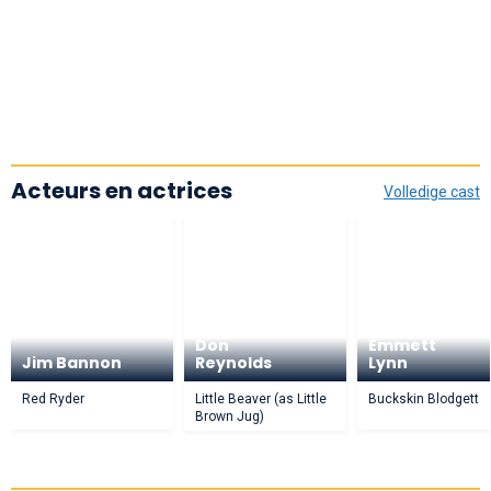
Acteurs en actrices
Volledige cast
Don
Emmett
Jim Bannon
Reynolds
Lynn
Red Ryder
Little Beaver (as Little
Buckskin Blodgett
Brown Jug)