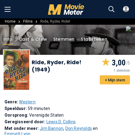
Home
Films
Ride, Ryder, Ride!
Info
Cast & Crew
Stemmen
Statistieken
3,00
Ride, Ryder, Ride!
(1949)
1 stemmen
+ Mijn stem
Genre:
Western
Speelduur:
59 minuten
Oorsprong:
Verenigde Staten
Geregisseerd door:
Lewis D. Collins
Met onder meer:
Jim Bannon
,
Don Reynolds
en
Emmett Lynn