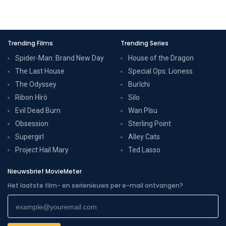
Trending Films
Trending Series
Spider-Man: Brand New Day
House of the Dragon
The Last House
Special Ops: Lioness
The Odyssey
Burīchi
Ribon Hîrô
Silo
Evil Dead Burn
Wan Pīsu
Obsession
Sterling Point
Supergirl
Alley Cats
Project Hail Mary
Ted Lasso
Nieuwsbrief MovieMeter
Het laatste film- en serienieuws per e-mail ontvangen?