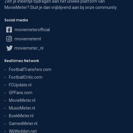
Zelf je steentje bijdragen aan het unieke platform van
MovieMeter? Sluit je dan vrijblijvend aan bij onze community.
Social media
moviemeterofficial
moviemeternl
moviemeter_nl
Realtimes Network
FootballTransfers.com
FootballCritic.com
FCUpdate.nl
GPFans.com
MovieMeter.nl
MusicMeter.nl
BoekMeter.nl
GamesMeter.nl
WijWedden.net