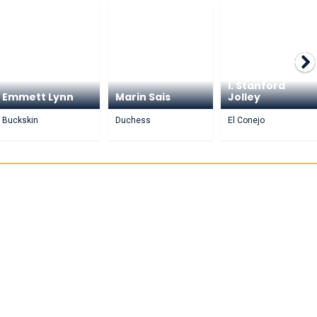
I. Stanford
Emmett Lynn
Marin Sais
Jolley
Buckskin
Duchess
El Conejo