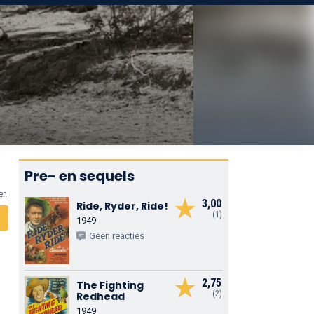
Pre- en sequels
en
3,00
Ride, Ryder, Ride!
(1)
1949
Geen reacties
2,75
The Fighting
(2)
Redhead
1949