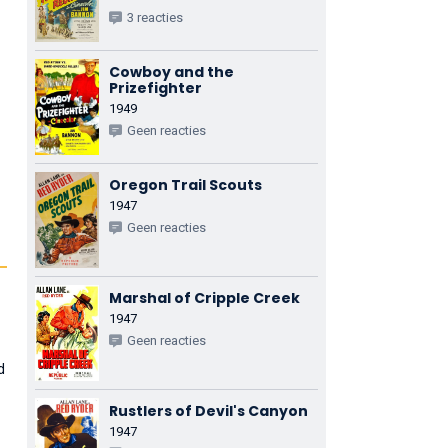
3 reacties
Cowboy and the
Prizefighter
1949
Geen reacties
Oregon Trail Scouts
1947
Geen reacties
Marshal of Cripple Creek
1947
Geen reacties
d
Rustlers of Devil's Canyon
1947