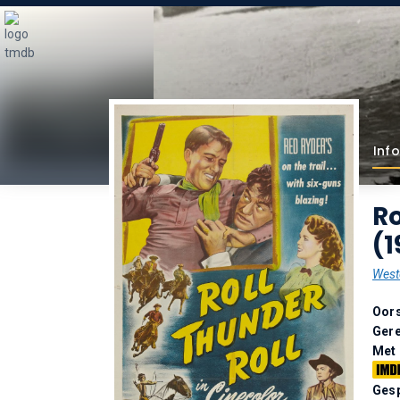
Info
Ro
(1
West
Oor
Gere
Met
Gesp