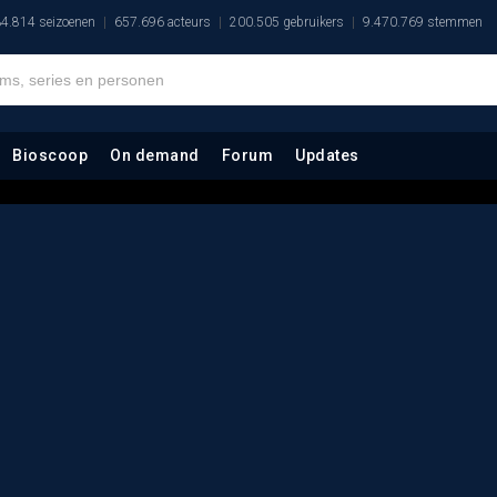
4.814 seizoenen
657.696 acteurs
200.505 gebruikers
9.470.769 stemmen
Bioscoop
On demand
Forum
Updates