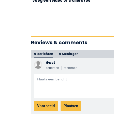
Voeg een video of trailers toe
Reviews & comments
0 Berichten
0 Meningen
Gast
berichten
stemmen