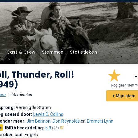
Cast & Crew
Stemmen
Statistieken
ll, Thunder, Roll!
-
949)
Nog geen stemm
ern
|
60 minuten
+ Mijn stem
sprong:
Verenigde Staten
gisseerd door:
Lewis D. Collins
 onder meer:
Jim Bannon
,
Don Reynolds
en
Emmett Lynn
IMDb beoordeling:
5,9
(46)
roken taal:
Engels