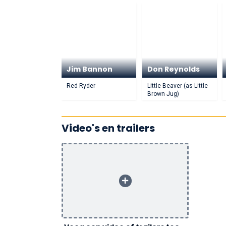
Jim Bannon
Don Reynolds
Red Ryder
Little Beaver (as Little
Brown Jug)
Video's en trailers