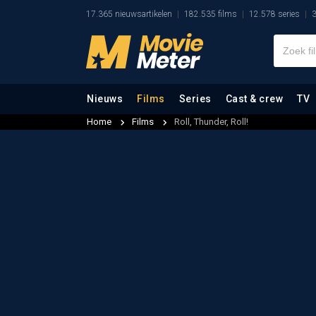
17.365 nieuwsartikelen
182.535 films
12.578 series
3
Nieuws
Films
Series
Cast & crew
TV
Home
Films
Roll, Thunder, Roll!