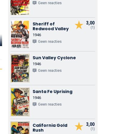
Geen reacties
3,00
Sheriff of
(1)
Redwood Valley
1946
Nancy Gates
Glenn Strange
Lee Morgan
Geen reacties
Carol Loomis
Ace Hanlon
Happy Loomis
Sun Valley Cyclone
1946
Geen reacties
Santa Fe Uprising
1946
Geen reacties
3,00
California Gold
(1)
Rush