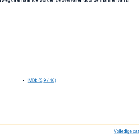
rweg daar naar toe worden ze overvallen door de mannen van El
IMDb (5,9 / 46)
Volledige ca