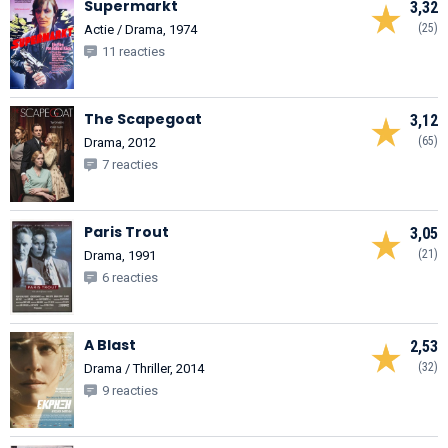
Supermarkt
3,32
(25)
Actie / Drama, 1974
11 reacties
The Scapegoat
3,12
(65)
Drama, 2012
7 reacties
Paris Trout
3,05
(21)
Drama, 1991
6 reacties
A Blast
2,53
(32)
Drama / Thriller, 2014
9 reacties