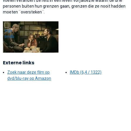
voelen verandert de reis in een leven vol jaloezie waarin de drie
personen buiten hun grenzen gaan, grenzen die ze nooit hadden
moeten ¨oversteken¨.
Externe links
Zoek naar deze film op
IMDb (6,4 / 1322)
dvd/blu-ray op Amazon