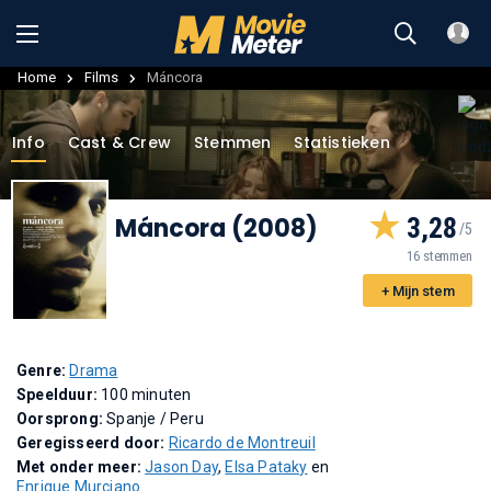
Home
Films
Máncora
Info
Cast & Crew
Stemmen
Statistieken
Máncora (2008)
3,28
16 stemmen
+ Mijn stem
Genre:
Drama
Speelduur:
100 minuten
Oorsprong:
Spanje / Peru
Geregisseerd door:
Ricardo de Montreuil
Met onder meer:
Jason Day
,
Elsa Pataky
en
Enrique Murciano