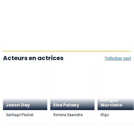
Acteurs en actrices
Volledige cast
Enrique
Jason Day
Elsa Pataky
Murciano
Santiago Pautrat
Ximena Saavedra
Iñigo