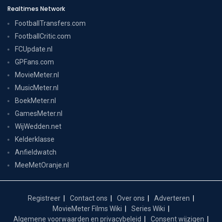
Realtimes Network
FootballTransfers.com
FootballCritic.com
FCUpdate.nl
GPFans.com
MovieMeter.nl
MusicMeter.nl
BoekMeter.nl
GamesMeter.nl
WijWedden.net
Kelderklasse
Anfieldwatch
MeeMetOranje.nl
Registreer
Contact ons
Over ons
Adverteren
MovieMeter Films Wiki
Series Wiki
Algemene voorwaarden en privacybeleid
Consent wijzigen