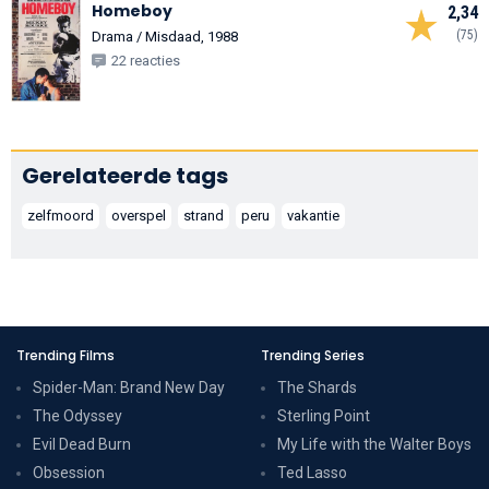
Homeboy
2,34
(75)
Drama / Misdaad, 1988
22 reacties
Gerelateerde tags
zelfmoord
overspel
strand
peru
vakantie
Trending Films
Trending Series
Spider-Man: Brand New Day
The Shards
The Odyssey
Sterling Point
Evil Dead Burn
My Life with the Walter Boys
Obsession
Ted Lasso