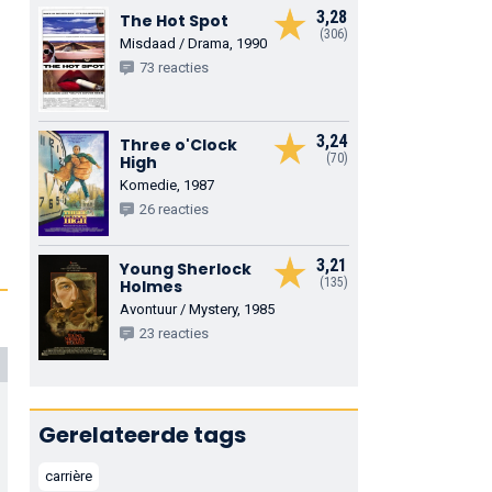
3,28
The Hot Spot
(306)
Misdaad / Drama, 1990
73 reacties
3,24
Three o'Clock
(70)
High
Komedie, 1987
26 reacties
3,21
Young Sherlock
(135)
Holmes
Avontuur / Mystery, 1985
23 reacties
Gerelateerde tags
carrière