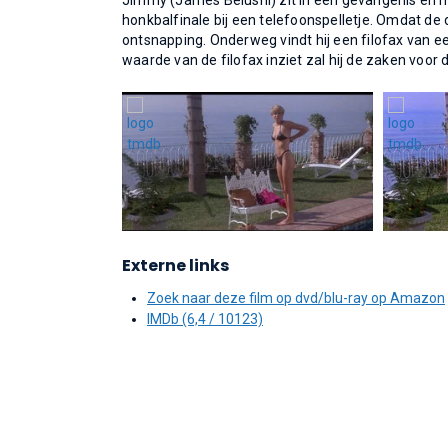
Jimmy (James Belushi) zit in een gevangenis en 
honkbalfinale bij een telefoonspelletje. Omdat de d
ontsnapping. Onderweg vindt hij een filofax van ee
waarde van de filofax inziet zal hij de zaken voo
Externe links
Zoek naar deze film op dvd/blu-ray op Amazon
IMDb (6,4 / 10123)