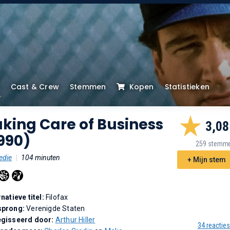
Cast & Crew
Stemmen
Kopen
Statistieken
king Care of Business
3,08
990)
259 stemm
die
|
104 minuten
+ Mijn stem
rnatieve titel:
Filofax
sprong:
Verenigde Staten
gisseerd door:
Arthur Hiller
34 reacties