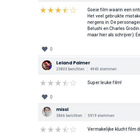
Goeie film waarin een on
Het veel gebruikte mistake
nergens in. De personage
Belushi en Charles Grodin
maar hier als schrijver). E
0
Leland Palmer
23803 berichten
4945 stemmen
Super leuke film!
0
missl
3866 berichten
5919 stemmen
Vermakelijke klucht film di