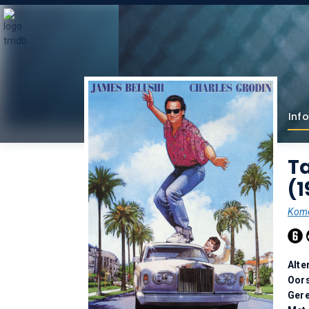
Info
Ta
(1
Kome
Alte
Oor
Gere