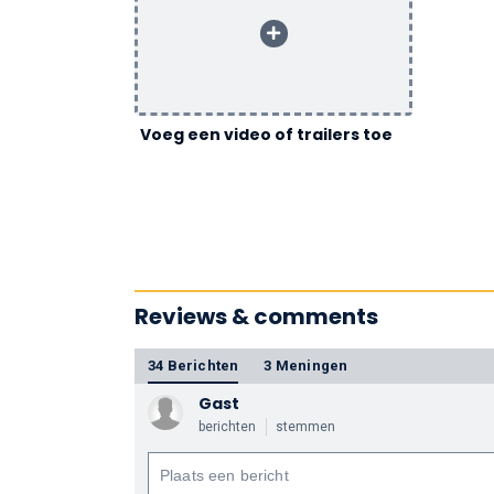
Voeg een video of trailers toe
Reviews & comments
34 Berichten
3 Meningen
Gast
berichten
stemmen