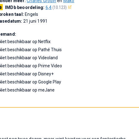
 onder meer:
Charles Grodin
en
Mako
IMDb beoordeling:
6,4
(10.123)
roken taal:
Engels
easedatum:
21 juni 1991
Demand:
Niet beschikbaar op Netflix
Niet beschikbaar op Pathé Thuis
Niet beschikbaar op Videoland
Niet beschikbaar op Prime Video
Niet beschikbaar op Disney+
Niet beschikbaar op Google Play
Niet beschikbaar op meJane