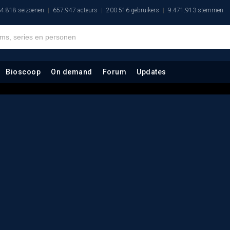
4.818 seizoenen
657.947 acteurs
200.516 gebruikers
9.471.913 stemmen
Bioscoop
On demand
Forum
Updates