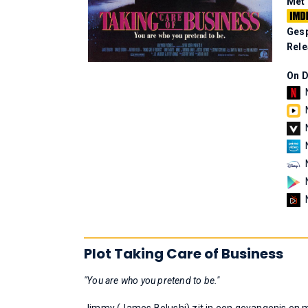
Met
Gesp
Rel
On 
Plot Taking Care of Business
"You are who you pretend to be."