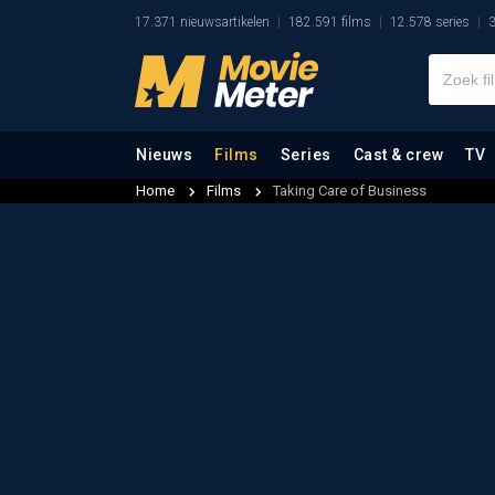
17.371 nieuwsartikelen
182.591 films
12.578 series
3
Nieuws
Films
Series
Cast & crew
TV
Home
Films
Taking Care of Business