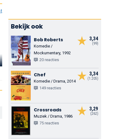
st
Bekijk ook
3,34
Bob Roberts
(99)
Komedie /
Mockumentary, 1992
20 reacties
Hector Elizondo
Veronica Hamel
Mako
Warden Toolman
Elizabeth Barnes
Mr. Sakamoto
3,34
Chef
(1.205)
Komedie / Drama, 2014
149 reacties
3,29
Crossroads
(262)
Muziek / Drama, 1986
75 reacties