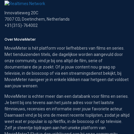
Innovatieweg 20C
7007 CD, Doetinchem, Netherlands
+31(315)-764002
Over MovieMeter
MovieMeter is hét platform voor liefhebbers van films en series.
Met tienduizenden titels, die dagelijkse worden aangevuld door
onze community, vind je bij ons altijd de film, serie of
documentaire die je zoekt. Of je jouw content nou graag op
televisie, in de bioscoop of via een streamingsdienst bekijkt, bij
MovieMeter navigeer je in enkele klikken naar hetgeen dat voldoet
aan jouw wensen.
MovieMeter is echter meer dan een databank voor films en series.
Je bent bij ons tevens aan het juiste adres voor het laatste
filmnieuws, recensies en informatie over jouw favoriete acteur.
Daarnaast vind je bij ons de meest recente toplijsten, zodat je altijd
weet wat er populair is op Netflix, in de bioscoop of op televisie.
Zelf je steentje bijdragen aan het unieke platform van
MovieMeter? Sluit je dan vrijblijvend aan bij onze community.