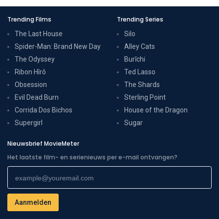
Trending Films
Trending Series
The Last House
Silo
Spider-Man: Brand New Day
Alley Cats
The Odyssey
Burīchi
Ribon Hîrô
Ted Lasso
Obsession
The Shards
Evil Dead Burn
Sterling Point
Corrida Dos Bichos
House of the Dragon
Supergirl
Sugar
Nieuwsbrief MovieMeter
Het laatste film- en serienieuws per e-mail ontvangen?