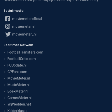
Social media
moviemeterofficial
moviemeternl
moviemeter_nl
Realtimes Network
FootballTransfers.com
FootballCritic.com
FCUpdate.nl
GPFans.com
MovieMeter.nl
MusicMeter.nl
BoekMeter.nl
GamesMeter.nl
WijWedden.net
Kelderklasse