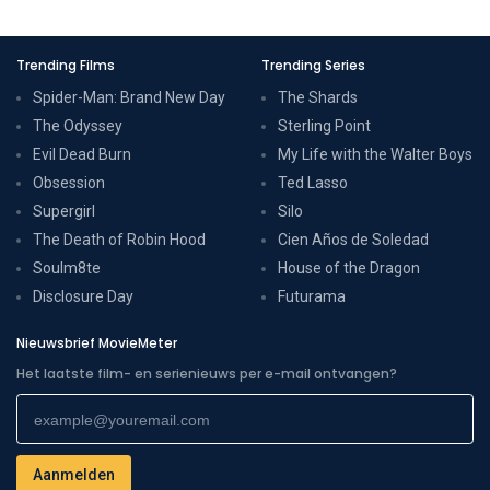
Trending Films
Trending Series
Spider-Man: Brand New Day
The Shards
The Odyssey
Sterling Point
Evil Dead Burn
My Life with the Walter Boys
Obsession
Ted Lasso
Supergirl
Silo
The Death of Robin Hood
Cien Años de Soledad
Soulm8te
House of the Dragon
Disclosure Day
Futurama
Nieuwsbrief MovieMeter
Het laatste film- en serienieuws per e-mail ontvangen?