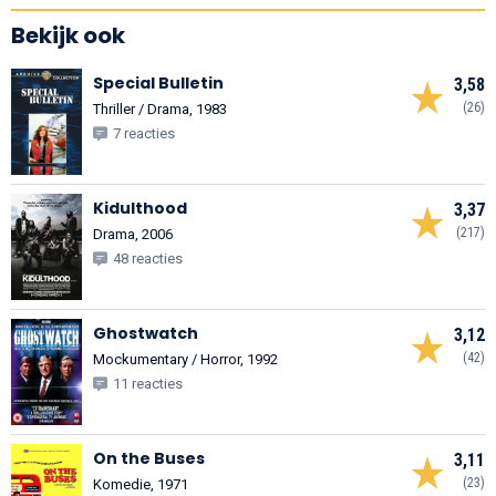
Bekijk ook
Special Bulletin
3,58
(26)
Thriller / Drama, 1983
7 reacties
Kidulthood
3,37
(217)
Drama, 2006
48 reacties
Ghostwatch
3,12
(42)
Mockumentary / Horror, 1992
11 reacties
On the Buses
3,11
(23)
Komedie, 1971