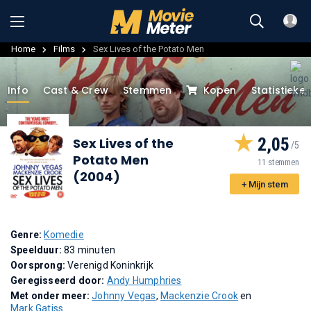
Home
Films
Sex Lives of the Potato Men
Info
Cast & Crew
Stemmen
Kopen
Statistieke
2,05
Sex Lives of the
Potato Men
11 stemmen
(2004)
+ Mijn stem
Genre:
Komedie
Speelduur:
83 minuten
Oorsprong:
Verenigd Koninkrijk
Geregisseerd door:
Andy Humphries
Met onder meer:
Johnny Vegas
,
Mackenzie Crook
en
Mark Gatiss