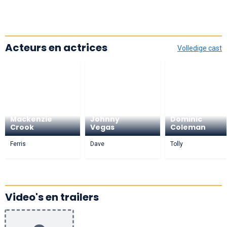
Acteurs en actrices
Volledige cast
Mackenzie
Johnny
Dominic
Crook
Vegas
Coleman
Ferris
Dave
Tolly
Video's en trailers