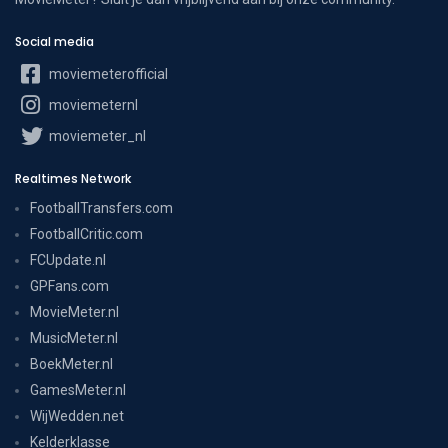
Social media
moviemeterofficial
moviemeternl
moviemeter_nl
Realtimes Network
FootballTransfers.com
FootballCritic.com
FCUpdate.nl
GPFans.com
MovieMeter.nl
MusicMeter.nl
BoekMeter.nl
GamesMeter.nl
WijWedden.net
Kelderklasse