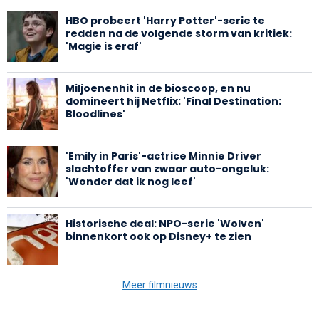
HBO probeert 'Harry Potter'-serie te
redden na de volgende storm van kritiek:
'Magie is eraf'
Miljoenenhit in de bioscoop, en nu
domineert hij Netflix: 'Final Destination:
Bloodlines'
'Emily in Paris'-actrice Minnie Driver
slachtoffer van zwaar auto-ongeluk:
'Wonder dat ik nog leef'
Historische deal: NPO-serie 'Wolven'
binnenkort ook op Disney+ te zien
Meer filmnieuws