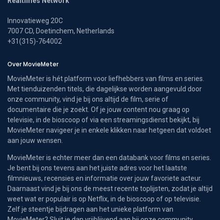
Realtimes Network
Innovatieweg 20C
7007 CD, Doetinchem, Netherlands
+31(315)-764002
Over MovieMeter
MovieMeter is hét platform voor liefhebbers van films en series.
Met tienduizenden titels, die dagelijkse worden aangevuld door
onze community, vind je bij ons altijd de film, serie of
documentaire die je zoekt. Of je jouw content nou graag op
televisie, in de bioscoop of via een streamingsdienst bekijkt, bij
MovieMeter navigeer je in enkele klikken naar hetgeen dat voldoet
aan jouw wensen.
MovieMeter is echter meer dan een databank voor films en series.
Je bent bij ons tevens aan het juiste adres voor het laatste
filmnieuws, recensies en informatie over jouw favoriete acteur.
Daarnaast vind je bij ons de meest recente toplijsten, zodat je altijd
weet wat er populair is op Netflix, in de bioscoop of op televisie.
Zelf je steentje bijdragen aan het unieke platform van
MovieMeter? Sluit je dan vrijblijvend aan bij onze community.