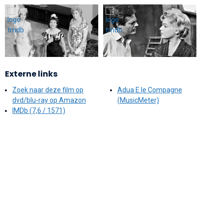
Externe links
Zoek naar deze film op
Adua E le Compagne
dvd/blu-ray op Amazon
(MusicMeter)
IMDb (7,6 / 1571)