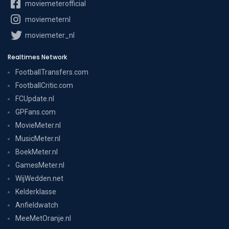
moviemeterofficial
moviemeternl
moviemeter_nl
Realtimes Network
FootballTransfers.com
FootballCritic.com
FCUpdate.nl
GPFans.com
MovieMeter.nl
MusicMeter.nl
BoekMeter.nl
GamesMeter.nl
WijWedden.net
Kelderklasse
Anfieldwatch
MeeMetOranje.nl