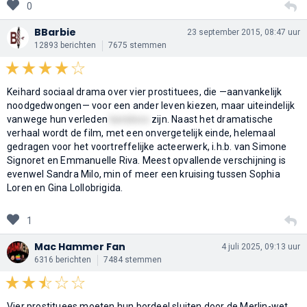
0
BBarbie
23 september 2015, 08:47 uur
12893 berichten
7675 stemmen
Keihard sociaal drama over vier prostituees, die —aanvankelijk
noodgedwongen— voor een ander leven kiezen, maar uiteindelijk
vanwege hun verleden
kansloos
zijn. Naast het dramatische
verhaal wordt de film, met een onvergetelijk einde, helemaal
gedragen voor het voortreffelijke acteerwerk, i.h.b. van Simone
Signoret en Emmanuelle Riva. Meest opvallende verschijning is
evenwel Sandra Milo, min of meer een kruising tussen Sophia
Loren en Gina Lollobrigida.
1
Mac Hammer Fan
4 juli 2025, 09:13 uur
6316 berichten
7484 stemmen
Vier prostituees moeten hun bordeel sluiten door de Merlin-wet