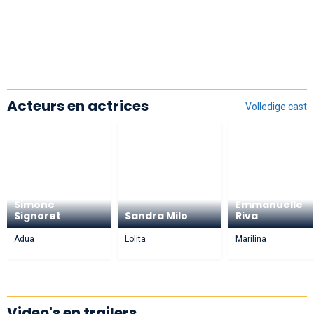
Acteurs en actrices
Volledige cast
Simone
Emmanuelle
Signoret
Sandra Milo
Riva
Adua
Lolita
Marilina
Video's en trailers