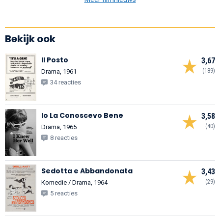
Bekijk ook
Il Posto
3,67
(189)
Drama, 1961
34 reacties
Io La Conoscevo Bene
3,58
(40)
Drama, 1965
8 reacties
Sedotta e Abbandonata
3,43
(29)
Komedie / Drama, 1964
5 reacties