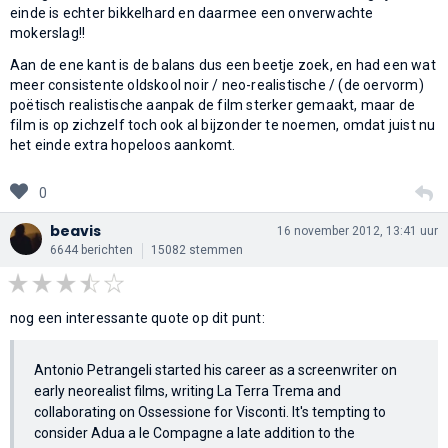
einde is echter bikkelhard en daarmee een onverwachte
mokerslag!!
Aan de ene kant is de balans dus een beetje zoek, en had een wat
meer consistente oldskool noir / neo-realistische / (de oervorm)
poëtisch realistische aanpak de film sterker gemaakt, maar de
film is op zichzelf toch ook al bijzonder te noemen, omdat juist nu
het einde extra hopeloos aankomt.
0
beavis
16 november 2012, 13:41 uur
6644 berichten
15082 stemmen
nog een interessante quote op dit punt:
Antonio Petrangeli started his career as a screenwriter on
early neorealist films, writing La Terra Trema and
collaborating on Ossessione for Visconti. It's tempting to
consider Adua a le Compagne a late addition to the