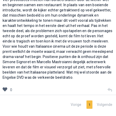
en beginnen samen een restaurant. In plaats van een boeiende
introductie, wordt de kijker echter getrakteerd op veel gekwetter,
dat misschien bedoeld is om hun onderlinge dynamiek en
karakterontwikkeling te tonen maar dit voelt vooral als tijdrekken
en haalt het tempo in het eerste deel uit het verhaal. Pas in het
tweede deel, als de problemen zich opstapelen en de personages
echt op de proef worden gesteld, komt de film tot leven. Het
einde is tragisch en toen kon ik met de vrouwen toch meeleven.
Voor wie houdt van Italiaanse cinema uit deze periode is deze
prent wellicht de moeite waard, maar verwacht geen meeslepend
drama vanaf het begin. Positieve punten die ik onthoud zijn dat
Simone Signoret en Marcello Mastroianni degelijk acteerwerk
leveren en dat de film er visueel verzorgd uit ziet, met sfeervolle
beelden van het Italiaanse platteland. Wat mij wel stoorde aan de
Engelse DVD was de verkeerde beeldratio.
0
Vorige
Volgende
1