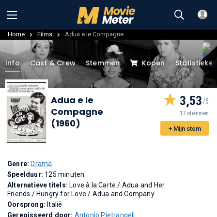
Home
Films
Adua e le Compagne
Info
Cast & Crew
Stemmen
Kopen
Statistieke
3,53
Adua e le
Compagne
17 stemmen
(1960)
+ Mijn stem
Genre:
Drama
Speelduur:
125 minuten
Alternatieve titels:
Love à la Carte
/
Adua and Her
Friends
/
Hungry for Love
/
Adua and Company
Oorsprong:
Italië
Geregisseerd door:
Antonio Pietrangeli