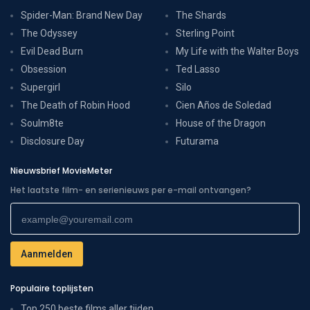
Spider-Man: Brand New Day
The Shards
The Odyssey
Sterling Point
Evil Dead Burn
My Life with the Walter Boys
Obsession
Ted Lasso
Supergirl
Silo
The Death of Robin Hood
Cien Años de Soledad
Soulm8te
House of the Dragon
Disclosure Day
Futurama
Nieuwsbrief MovieMeter
Het laatste film- en serienieuws per e-mail ontvangen?
Populaire toplijsten
Top 250 beste films aller tijden