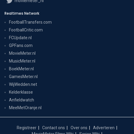
moviemeter_nl
Realtimes Network
FootballTransfers.com
FootballCritic.com
FCUpdate.nl
GPFans.com
MovieMeter.nl
MusicMeter.nl
BoekMeter.nl
GamesMeter.nl
WijWedden.net
Kelderklasse
Anfieldwatch
MeeMetOranje.nl
Registreer
Contact ons
Over ons
Adverteren
MovieMeter Films Wiki
Series Wiki