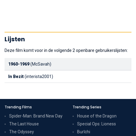
Lijsten
Deze film komt voor in de volgende 2 openbare gebruikerslijsten:
1960-1969
(McSavah)
In Bezit
(interista2001)
Trending Films
Trending Series
Spider-Man: Brand New Day
House of the Dragon
The Last House
Special Ops: Lioness
The Odyssey
Burīchi