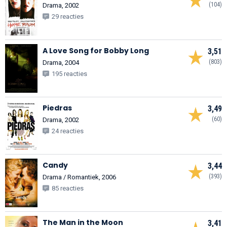
(104)
Drama, 2002
29 reacties
A Love Song for Bobby Long
3,51
(803)
Drama, 2004
195 reacties
Piedras
3,49
(60)
Drama, 2002
24 reacties
Candy
3,44
(393)
Drama / Romantiek, 2006
85 reacties
The Man in the Moon
3,41