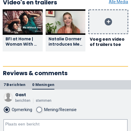
Video's en trailers
Alle Media
BFI at Home |
Natalie Dormer
Voeg een video
Woman With a
introduces Me
of trailers toe
Movie Camera:
without You -
Me Without You
Woman with a
Q&A with
Movie Camera |
director
BFI Player
Sandra
Reviews & comments
Goldbacher
7 Berichten
0 Meningen
Gast
berichten
stemmen
Opmerking
Mening/Recensie