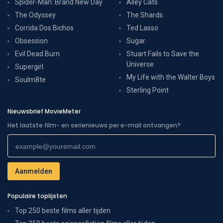
Spider-Man: Brand New Day
Alley Cats
The Odyssey
The Shards
Corrida Dos Bichos
Ted Lasso
Obsession
Sugar
Evil Dead Burn
Stuart Fails to Save the
Universe
Supergirl
My Life with the Walter Boys
Soulm8te
Sterling Point
Nieuwsbrief MovieMeter
Het laatste film- en serienieuws per e-mail ontvangen?
Populaire toplijsten
Top 250 beste films aller tijden