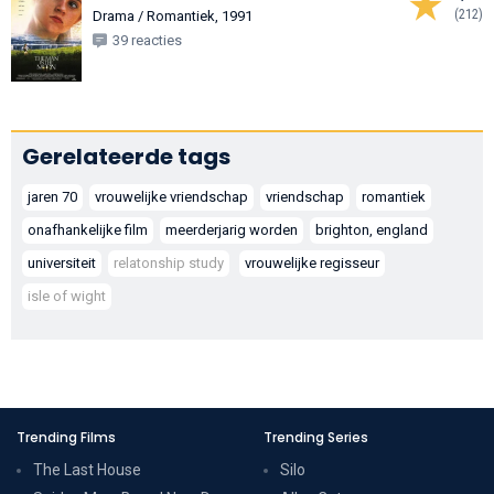
(212)
Drama / Romantiek, 1991
39 reacties
Gerelateerde tags
jaren 70
vrouwelijke vriendschap
vriendschap
romantiek
onafhankelijke film
meerderjarig worden
brighton, england
universiteit
relatonship study
vrouwelijke regisseur
isle of wight
Trending Films
Trending Series
The Last House
Silo