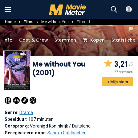
Home
Films
Me without You
Filtered
Info
Cast & Crew
Stemmen
Kopen
Statistieke
Me without You
3,21
(2001)
57 stemmen
+ Mijn stem
Genre:
Drama
Speelduur:
107 minuten
Oorsprong:
Verenigd Koninkrijk / Duitsland
Geregisseerd door:
Sandra Goldbacher