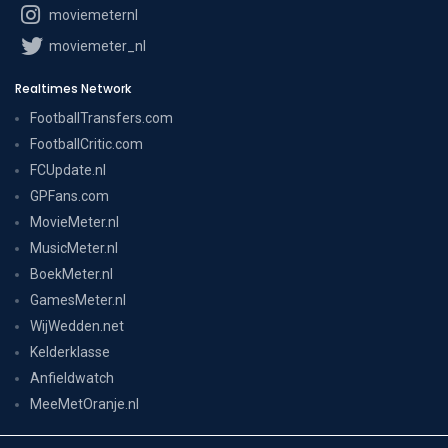
moviemeternl
moviemeter_nl
Realtimes Network
FootballTransfers.com
FootballCritic.com
FCUpdate.nl
GPFans.com
MovieMeter.nl
MusicMeter.nl
BoekMeter.nl
GamesMeter.nl
WijWedden.net
Kelderklasse
Anfieldwatch
MeeMetOranje.nl