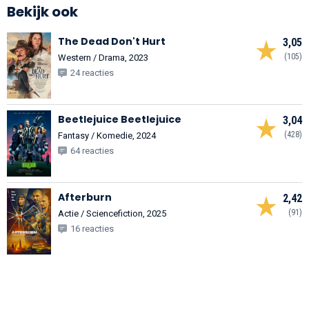
Bekijk ook
The Dead Don't Hurt
3,05
(105)
Western / Drama, 2023
24 reacties
Beetlejuice Beetlejuice
3,04
(428)
Fantasy / Komedie, 2024
64 reacties
Afterburn
2,42
(91)
Actie / Sciencefiction, 2025
16 reacties