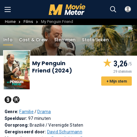
Home
Films
My Penguin Friend
Info
Cast & Crew
Stemmen
Statistieken
3,26
My Penguin
Friend (2024)
29 stemmen
+ Mijn stem
Genre:
Familie
/
Drama
Speelduur:
97 minuten
Oorsprong:
Brazilië / Verenigde Staten
Geregisseerd door:
David Schurmann