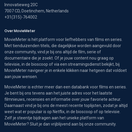
Innovatieweg 20C
7007 CD, Doetinchem, Netherlands
+31(315)-764002
Over MovieMeter
MovieMeter is hét platform voor liefhebbers van films en series.
Met tienduizenden titels, die dagelijkse worden aangevuld door
onze community, vind je bij ons altijd de film, serie of
documentaire die je zoekt. Of je jouw content nou graag op
televisie, in de bioscoop of via een streamingsdienst bekijkt, bij
MovieMeter navigeer je in enkele klikken naar hetgeen dat voldoet
aan jouw wensen.
MovieMeter is echter meer dan een databank voor films en series.
Je bent bij ons tevens aan het juiste adres voor het laatste
filmnieuws, recensies en informatie over jouw favoriete acteur.
Daarnaast vind je bij ons de meest recente toplijsten, zodat je altijd
weet wat er populair is op Netflix, in de bioscoop of op televisie.
Zelf je steentje bijdragen aan het unieke platform van
MovieMeter? Sluit je dan vrijblijvend aan bij onze community.