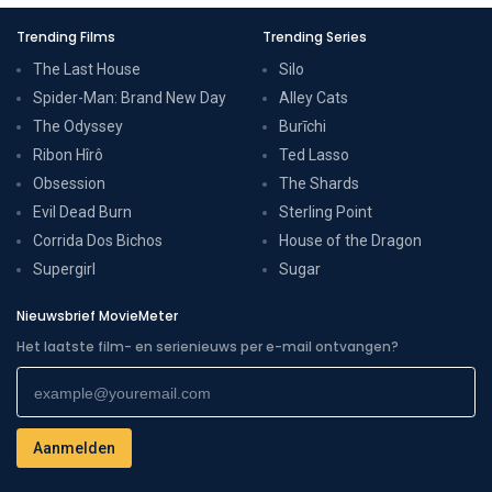
Trending Films
Trending Series
The Last House
Silo
Spider-Man: Brand New Day
Alley Cats
The Odyssey
Burīchi
Ribon Hîrô
Ted Lasso
Obsession
The Shards
Evil Dead Burn
Sterling Point
Corrida Dos Bichos
House of the Dragon
Supergirl
Sugar
Nieuwsbrief MovieMeter
Het laatste film- en serienieuws per e-mail ontvangen?