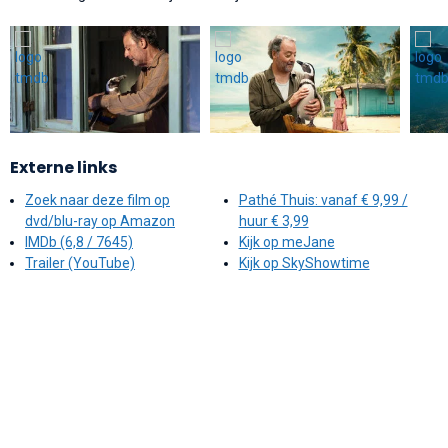
Externe links
Zoek naar deze film op
Pathé Thuis: vanaf € 9,99 /
dvd/blu-ray op Amazon
huur € 3,99
IMDb (6,8 / 7645)
Kijk op meJane
Trailer (YouTube)
Kijk op SkyShowtime