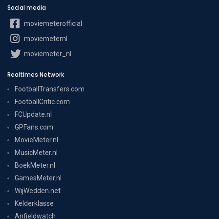
Social media
moviemeterofficial
moviemeternl
moviemeter_nl
Realtimes Network
FootballTransfers.com
FootballCritic.com
FCUpdate.nl
GPFans.com
MovieMeter.nl
MusicMeter.nl
BoekMeter.nl
GamesMeter.nl
WijWedden.net
Kelderklasse
Anfieldwatch