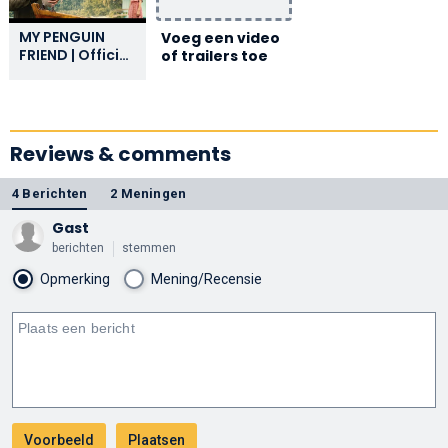
MY PENGUIN
Voeg een video
FRIEND | Official
of trailers toe
Trailer | In
Theaters
August 16
Reviews & comments
4 Berichten
2 Meningen
Gast
berichten
stemmen
Opmerking
Mening/Recensie