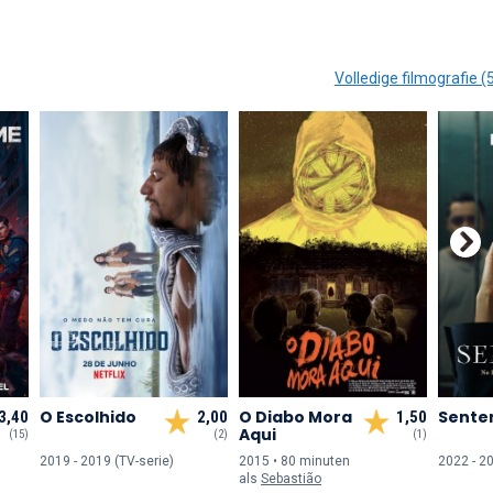
Volledige filmografie (
O Escolhido
O Diabo Mora
Sente
3,40
2,00
1,50
Aqui
(15)
(2)
(1)
2019 - 2019 (TV-serie)
2015 • 80 min
uten
2022 - 20
als
Sebastião