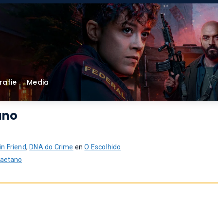
rafie
Media
ano
n Friend
,
DNA do Crime
en
O Escolhido
Caetano