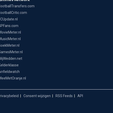
FootballTransfers.com
FootballCritic.com
FCUpdate.nl
GPFans.com
MovieMeter.nl
MusicMeter.nl
BoekMeter.nl
GamesMeter.nl
WijWedden.net
Kelderklasse
Anfieldwatch
MeeMetOranje.nl
ivacybeleid
Consent wijzigen
RSS Feeds
API