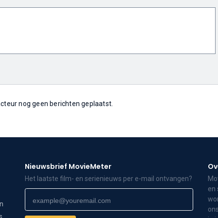
 acteur nog geen berichten geplaatst.
Nieuwsbrief MovieMeter
Ov
Het laatste film- en serienieuws per e-mail ontvangen?
Mov
en 
wor
on
ons
s