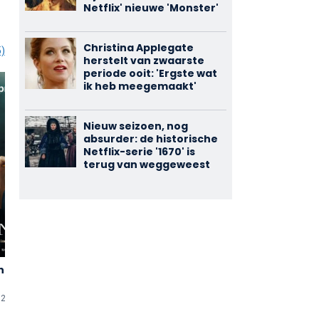
Netflix' nieuwe 'Monster'
Christina Applegate
5)
herstelt van zwaarste
periode ooit: 'Ergste wat
ik heb meegemaakt'
Nieuw seizoen, nog
absurder: de historische
Netflix-serie '1670' is
terug van weggeweest
nça
-
22 (TV-serie)