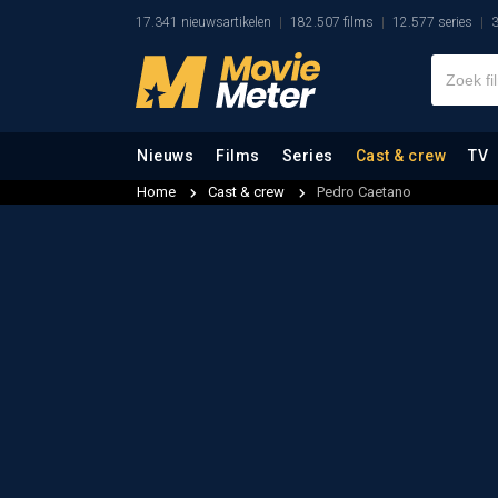
17.341 nieuwsartikelen
182.507 films
12.577 series
3
Nieuws
Films
Series
Cast & crew
TV
Home
Cast & crew
Pedro Caetano