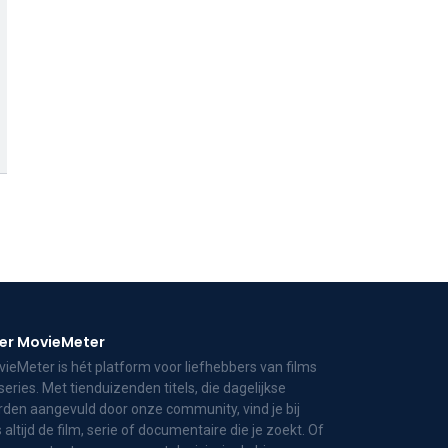
er MovieMeter
ieMeter is hét platform voor liefhebbers van films
series. Met tienduizenden titels, die dagelijkse
den aangevuld door onze community, vind je bij
 altijd de film, serie of documentaire die je zoekt. Of