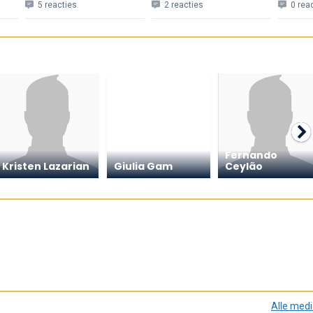
5 reacties
2 reacties
0 rea
Fernando
Kristen Lazarian
Giulia Gam
Ceylão
Alle med