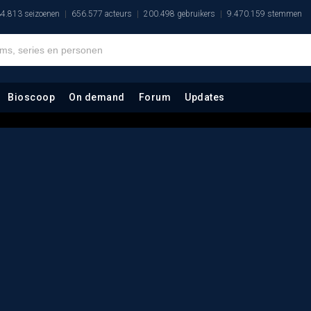
4.813 seizoenen
656.577 acteurs
200.498 gebruikers
9.470.159 stemmen
Bioscoop
On demand
Forum
Updates