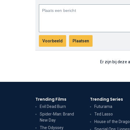
Er zijn bij deze
Trending Films
Trending Series
Evil Dead Burn
Futurama
Spider-Man: Brand
Ted Lasso
New Day
House of the Drag
The Odyssey
Special Ops: Liones