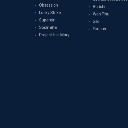
Obsession
Burīchi
Lucky Strike
Wan Pīsu
Supergirl
Silo
Soulm8te
Furious
Project Hail Mary