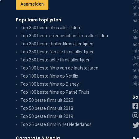
je 
of 
nav
Populaire toplijsten
aa
Top 250 beste films aller tijden
Mov
Top 250 beste sciencefiction films aller tijden
fil
Top 250 beste thriller films aller tijden
adr
inf
Top 250 beste familie films aller tijden
je 
Top 250 beste actie films aller tijden
wee
Top 100 beste films van de laatste jaren
tel
Top 100 beste films op Netflix
pla
bij
Top 100 beste films op Disney+
Top 100 beste films op Pathé Thuis
So
Top 50 beste films uit 2020
Top 50 beste films uit 2018
Top 50 beste films uit 2019
Top 25 beste films in het Nederlands
Corporate & Media
Re