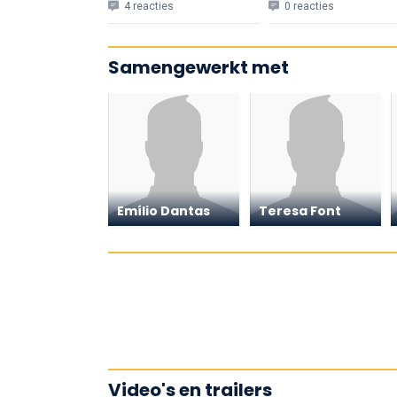
4 reacties
0 reacties
Samengewerkt met
Emílio Dantas
Teresa Font
Video's en trailers