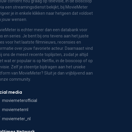
jouw content nou graag op televisie, in de bioscoop
via een streamingsdienst bekijkt, bij MovieMeter
igeer je in enkele klikken naar hetgeen dat voldoet
n jouw wensen.
ieMeter is echter meer dan een databank voor
ms en series. Je bent bij ons tevens aan het juiste
es voor het laatste filmnieuws, recensies en
ormatie over jouw favoriete acteur. Daarnaast vind
bij ons de meest recente toplijsten, zodat je altijd
t wat er populair is op Netflix, in de bioscoop of op
evisie. Zelf je steentje bijdragen aan het unieke
tform van MovieMeter? Sluit je dan vrijblijvend aan
 onze community.
cial media
moviemeterofficial
moviemeternl
moviemeter_nl
altimes Network