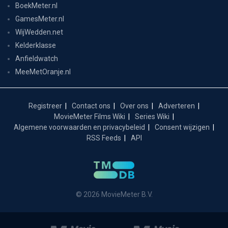
BoekMeter.nl
GamesMeter.nl
WijWedden.net
Kelderklasse
Anfieldwatch
MeeMetOranje.nl
Registreer
Contact ons
Over ons
Adverteren
MovieMeter Films Wiki
Series Wiki
Algemene voorwaarden en privacybeleid
Consent wijzigen
RSS Feeds
API
© 2026 MovieMeter B.V.