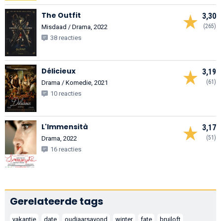
The Outfit
3,30
(265)
Misdaad / Drama, 2022
38 reacties
Délicieux
3,19
(61)
Drama / Komedie, 2021
10 reacties
L'Immensità
3,17
(51)
Drama, 2022
16 reacties
Gerelateerde tags
vakantie
date
oudjaarsavond
winter
fate
bruiloft