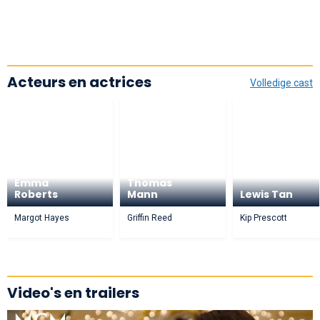
Acteurs en actrices
Volledige cast
Emma
Thomas
Roberts
Mann
Lewis Tan
Margot Hayes
Griffin Reed
Kip Prescott
Video's en trailers