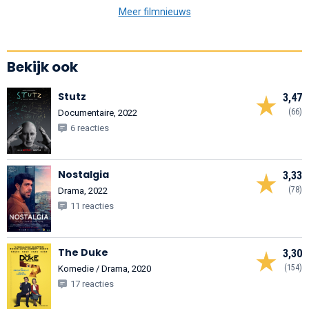
Meer filmnieuws
Bekijk ook
Stutz
3,47
(66)
Documentaire, 2022
6 reacties
Nostalgia
3,33
(78)
Drama, 2022
11 reacties
The Duke
3,30
(154)
Komedie / Drama, 2020
17 reacties