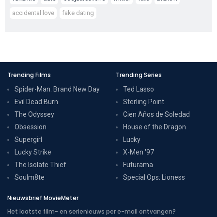
accidental love
fake dating
Trending Films
Trending Series
Spider-Man: Brand New Day
Ted Lasso
Evil Dead Burn
Sterling Point
The Odyssey
Cien Años de Soledad
Obsession
House of the Dragon
Supergirl
Lucky
Lucky Strike
X-Men '97
The Isolate Thief
Futurama
Soulm8te
Special Ops: Lioness
Nieuwsbrief MovieMeter
Het laatste film- en serienieuws per e-mail ontvangen?