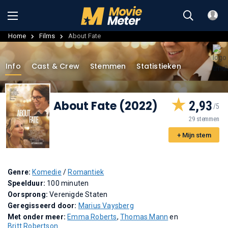
Home
Films
About Fate
Info
Cast & Crew
Stemmen
Statistieken
About Fate (2022)
2,93
29 stemmen
+ Mijn stem
Genre:
Komedie
/
Romantiek
Speelduur:
100 minuten
Oorsprong:
Verenigde Staten
Geregisseerd door:
Marius Vaysberg
Met onder meer:
Emma Roberts
,
Thomas Mann
en
Britt Robertson