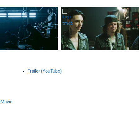
Trailer (YouTube)
eMovie