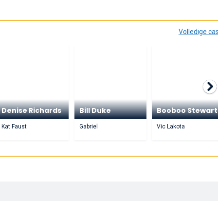
Volledige ca
Denise Richards
Bill Duke
Booboo Stewart
Kat Faust
Gabriel
Vic Lakota