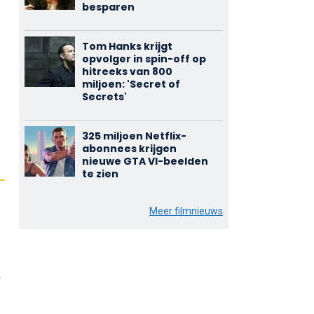
besparen
Tom Hanks krijgt
opvolger in spin-off op
hitreeks van 800
miljoen: 'Secret of
Secrets'
325 miljoen Netflix-
abonnees krijgen
nieuwe GTA VI-beelden
te zien
Meer filmnieuws
r