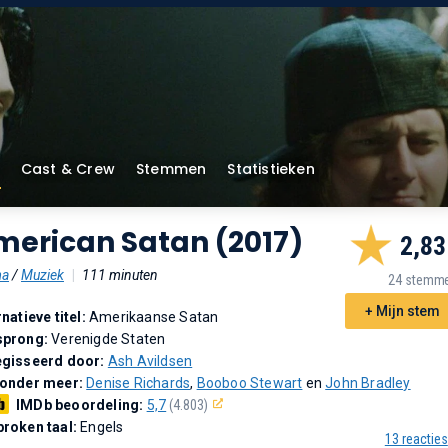
Cast & Crew
Stemmen
Statistieken
merican Satan (2017)
2,83
ma
/
Muziek
|
111 minuten
24 stemm
+ Mijn stem
rnatieve titel:
Amerikaanse Satan
sprong:
Verenigde Staten
gisseerd door:
Ash Avildsen
 onder meer:
Denise Richards
,
Booboo Stewart
en
John Bradley
IMDb beoordeling:
5,7
(4.803)
roken taal:
Engels
13 reacties