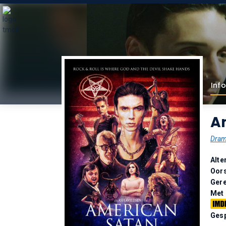
Info
A
Dra
Alte
Oor
Gere
Met
Gesp