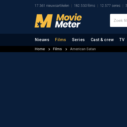
17.361 nieuwsartikelen
182.530 films
12.577 series
3
Nieuws
Films
Series
Cast & crew
TV
Home
Films
American Satan