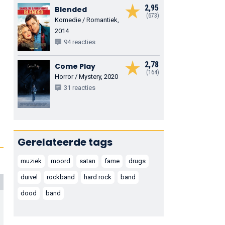
2,95
Blended
(673)
Komedie / Romantiek,
2014
94 reacties
2,78
Come Play
(164)
Horror / Mystery, 2020
31 reacties
Gerelateerde tags
muziek
moord
satan
fame
drugs
duivel
rockband
hard rock
band
dood
band