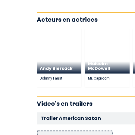
Acteurs en actrices
Malcolm
Andy Biersack
McDowell
Johnny Faust
Mr. Capricorn
Video's en trailers
Trailer American Satan