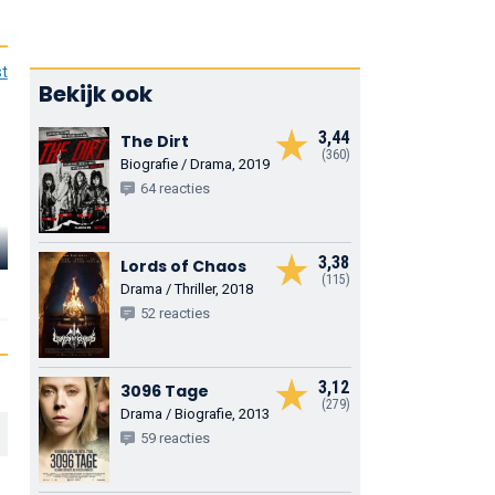
st
Bekijk ook
3,44
The Dirt
(360)
Biografie / Drama, 2019
64 reacties
Mark Boone
Jesse Sullivan
Junior
Drake Bell
3,38
Lords of Chaos
(115)
Lily Mayflower
Elias
Damien
Drama / Thriller, 2018
52 reacties
3,12
3096 Tage
(279)
Drama / Biografie, 2013
59 reacties