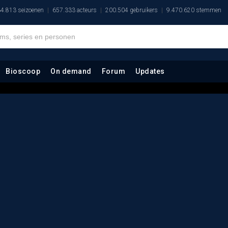
4.813 seizoenen
657.333 acteurs
200.504 gebruikers
9.470.620 stemmen
Bioscoop
On demand
Forum
Updates