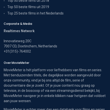
Top 50 beste films uit 2018
Top 50 beste films uit 2019
Top 25 beste films in het Nederlands
Corporate & Media
Realtimes Network
Innovatieweg 20C
7007 CD, Doetinchem, Netherlands
+31(315)-764002
Over MovieMeter
MovieMeter is hét platform voor liefhebbers van films en series.
Met tienduizenden titels, die dagelijkse worden aangevuld door
onze community, vind je bij ons altijd de film, serie of
documentaire die je zoekt. Of je jouw content nou graag op
televisie, in de bioscoop of via een streamingsdienst bekijkt, bij
MovieMeter navigeer je in enkele klikken naar hetgeen dat voldoet
aan jouw wensen.
MovieMeter is echter meer dan een databank voor films en series.