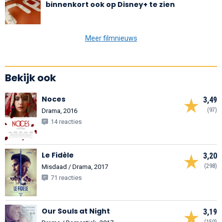
binnenkort ook op Disney+ te zien
Meer filmnieuws
Bekijk ook
Noces
3,49
(97)
Drama, 2016
14 reacties
Le Fidèle
3,20
(298)
Misdaad / Drama, 2017
71 reacties
Our Souls at Night
3,19
(150)