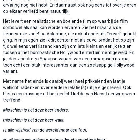
ervaring nog niet hebt. En daarnaast ook nog eens tot over je oren
op elkaar verliefd bent natuurlijk.
Het levert een realistische en boeiende film op waarbij de film
soms wel als saai kan worden ervaren. Zie het maar als de
tienerversie van Blue Valentine, die ook al onder dit ''euvel'' gebukt
ging. In mijn ogen zie ik dit echter niet als euvel omdat het op zijn
tijd wel eens verfrissend kan zijn om iets kleins en eerlijk te zien
tussen al het bombastische Hollywood entertainment geweld. En
ja, dan vind ik een Spaanse variant van een romantisch drama
toch echt een stuk interessanter dan een zoetsappige Hollywood
variant.
Met name het einde is daarbij weer heel prikkelend en laat je
wellicht nadenken over eerdere relatie(s) uit je eigen leven. Ook
hier is een passage uit het gedicht liefde van Hans Teeuwen weer
treffend:
Misschien is het deze keer anders,
misschien is het deze keer waar.
Is alle wijsheid van de wereld maar een fout,
ik wil het graag geloven, want ik houd zoveel van haar.