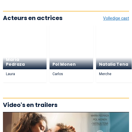
Acteurs en actrices
Volledige cast
María
Pedraza
Pol Monen
Natalia Tena
Laura
Carlos
Merche
Video's en trailers