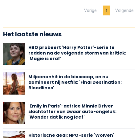
Vorige
Volgende
1
Het laatste nieuws
HBO probeert 'Harry Potter'-serie te
redden na de volgende storm van kritiek:
'Magie is eraf'
Miljoenenhit in de bioscoop, en nu
domineert hij Netflix: 'Final Destination:
Bloodlines'
'Emily in Paris'-actrice Minnie Driver
slachtoffer van zwaar auto-ongeluk:
'Wonder dat ik nog leef'
Historische deal: NPO-serie 'Wolven'