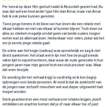
Per toeval op deze film gestuit nadat ik Abzurdah gezien had. Nu
was dat wel een heel ander type film dan Amar, maar van Amar
heb ik ook zeker kunnen genieten.
Twee jonge tieners in de bloei van hun leven die een relatie met
elkaar hebben en niet van elkaar af kunnen blijven. Toch doen ze
alles zo stiekem mogelijk omdat geen van beide ouders mogen
weten wat ze allemaal doen. Herkenbaar voor velen, zeker als het
om je eerste jonge relatie gaat.
De scène aan het begin (cadeau) was opmerkelijk en zag ik niet
direct aankomen. Het staat wel in lijn met hoe de jeugd steeds
vaker lijkt te experimenteren, daar waar de oude generatie in hun
jongere jaren naar mijn gevoel toch een stuk preutser was. Maar
dat even terzijde.
De wending die het verhaal krijgt is verdrietig en ik kon begrip
opbrengen voor beide personen. Al vond ik dat de zoektocht van
de jongen naar zichzelf misschien wel wat dieper uitgewerkt had
mogen worden.
Sterk geacteerd en een mooi verhaal over relaties krijgen, jezelf
ontdekken en erachter komen dat je of naar elkaar toe of juist