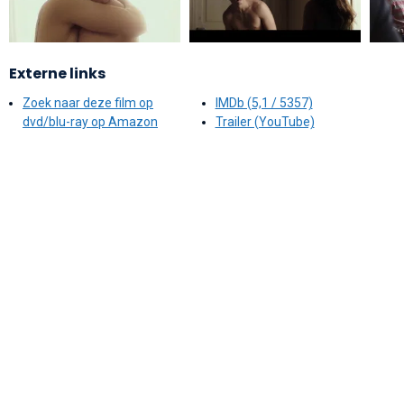
Externe links
Zoek naar deze film op
IMDb (5,1 / 5357)
dvd/blu-ray op Amazon
Trailer (YouTube)