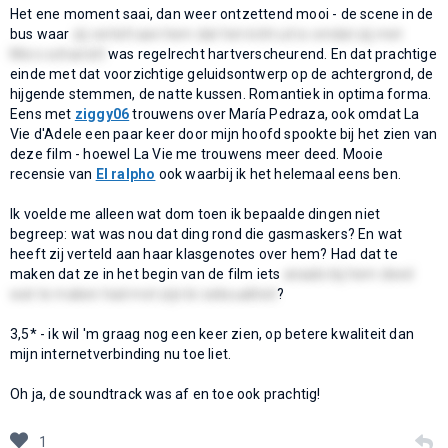
Het ene moment saai, dan weer ontzettend mooi - de scene in de
bus waar
zij vertelt aan hem dat het écht uit is omdat zij met
Moro scharrelt
was regelrecht hartverscheurend. En dat prachtige
einde met dat voorzichtige geluidsontwerp op de achtergrond, de
hijgende stemmen, de natte kussen. Romantiek in optima forma.
Eens met
ziggy06
trouwens over María Pedraza, ook omdat La
Vie d'Adele een paar keer door mijn hoofd spookte bij het zien van
deze film - hoewel La Vie me trouwens meer deed. Mooie
recensie van
El ralpho
ook waarbij ik het helemaal eens ben.
Ik voelde me alleen wat dom toen ik bepaalde dingen niet
begreep: wat was nou dat ding rond die gasmaskers? En wat
heeft zij verteld aan haar klasgenotes over hem? Had dat te
maken dat ze in het begin van de film iets
anaals bij hem deed
wat te maken had met zijn bi-seksualiteit
?
3,5* - ik wil 'm graag nog een keer zien, op betere kwaliteit dan
mijn internetverbinding nu toe liet.
Oh ja, de soundtrack was af en toe ook prachtig!
1