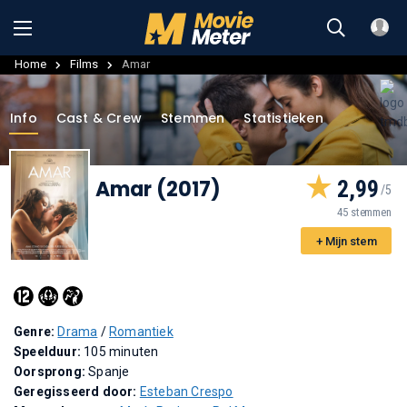
Home
Films
Amar
Info
Cast & Crew
Stemmen
Statistieken
Amar (2017)
2,99
45 stemmen
+ Mijn stem
Genre:
Drama
/
Romantiek
Speelduur:
105 minuten
Oorsprong:
Spanje
Geregisseerd door:
Esteban Crespo