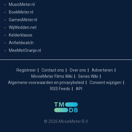
MusicMeter.nl
BoekMeter.nl
GamesMeter.nl
WijWedden.net
Kelderklasse
Anfieldwatch
MeeMetOranje.nl
Registreer
Contact ons
Over ons
Adverteren
MovieMeter Films Wiki
Series Wiki
Algemene voorwaarden en privacybeleid
Consent wijzigen
RSS Feeds
API
© 2026 MovieMeter B.V.