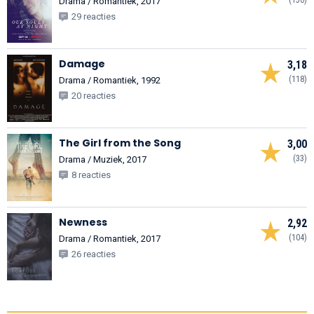
Drama / Romantiek, 2017
29 reacties
Damage
3,18
(118)
Drama / Romantiek, 1992
20 reacties
The Girl from the Song
3,00
(33)
Drama / Muziek, 2017
8 reacties
Newness
2,92
(104)
Drama / Romantiek, 2017
26 reacties