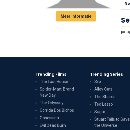
No
Meer informatie
Se
jona
Trending Films
Trending Series
The Last House
Silo
Spider-Man: Brand
Alley Cats
New Day
The Shards
The Odyssey
Ted Lasso
Corrida Dos Bichos
Sugar
Obsession
Stuart Fails to Save
Evil Dead Burn
the Universe