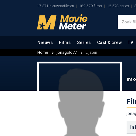
17.371 nieuwsartikelen
182.579 films
12.578 series
3
Nieuws
Films
Series
Cast & crew
TV
Home
jonagold77
Lijsten
Inf
Fi
jona
In