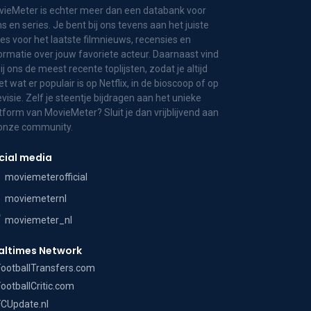
ieMeter is echter meer dan een databank voor
ms en series. Je bent bij ons tevens aan het juiste
es voor het laatste filmnieuws, recensies en
ormatie over jouw favoriete acteur. Daarnaast vind
bij ons de meest recente toplijsten, zodat je altijd
t wat er populair is op Netflix, in de bioscoop of op
evisie. Zelf je steentje bijdragen aan het unieke
tform van MovieMeter? Sluit je dan vrijblijvend aan
 onze community.
cial media
moviemeterofficial
moviemeternl
moviemeter_nl
altimes Network
FootballTransfers.com
FootballCritic.com
FCUpdate.nl