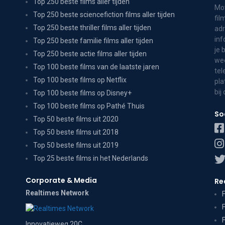
Top 250 beste films aller tijden
Mov
Top 250 beste sciencefiction films aller tijden
fil
Top 250 beste thriller films aller tijden
adr
inf
Top 250 beste familie films aller tijden
je 
Top 250 beste actie films aller tijden
wee
Top 100 beste films van de laatste jaren
tel
Top 100 beste films op Netflix
pla
bij
Top 100 beste films op Disney+
Top 100 beste films op Pathé Thuis
So
Top 50 beste films uit 2020
Top 50 beste films uit 2018
Top 50 beste films uit 2019
Top 25 beste films in het Nederlands
Corporate & Media
Re
Realtimes Network
Innovatieweg 20C