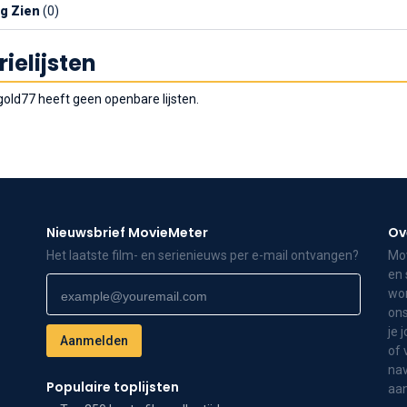
g Zien
(0)
rielijsten
gold77 heeft geen openbare lijsten.
Nieuwsbrief MovieMeter
Ov
Het laatste film- en serienieuws per e-mail ontvangen?
Mov
en 
wor
ons
je 
of 
nav
Populaire toplijsten
aa