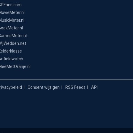
GPFans.com
MovieMeter.nl
MusicMeter.nl
BoekMeter.nl
GamesMeter.nl
WijWedden.net
Kelderklasse
Anfieldwatch
MeeMetOranje.nl
ivacybeleid
Consent wijzigen
RSS Feeds
API