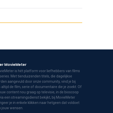
er MovieMeter
ieMeter is hét platform voor liefhebbers van films
series. Met tienduizenden titels, die dagelijkse
den aangevuld door onze community, vind je bij
 altijd de film, serie of documentaire die je zoekt. Of
jouw content nou graag op televisie, in de bioscoop
via een streamingsdienst bekijkt, bij MovieMeter
igeer je in enkele klikken naar hetgeen dat voldoet
n jouw wensen.