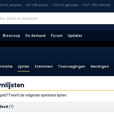
4.818 seizoenen
657.938 acteurs
200.512 gebruikers
9.471.396 stemmen
Bioscoop
On demand
Forum
Updates
ormatie
Lijsten
Stemmen
Toevoegingen
Meningen
lmlijsten
gold77 heeft de volgende openbare lijsten.
 Bezit
(7)