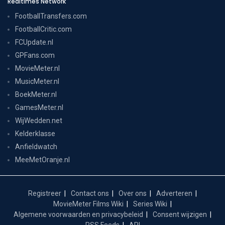
Realtimes Network
FootballTransfers.com
FootballCritic.com
FCUpdate.nl
GPFans.com
MovieMeter.nl
MusicMeter.nl
BoekMeter.nl
GamesMeter.nl
WijWedden.net
Kelderklasse
Anfieldwatch
MeeMetOranje.nl
Registreer
Contact ons
Over ons
Adverteren
MovieMeter Films Wiki
Series Wiki
Algemene voorwaarden en privacybeleid
Consent wijzigen
RSS Feeds
API