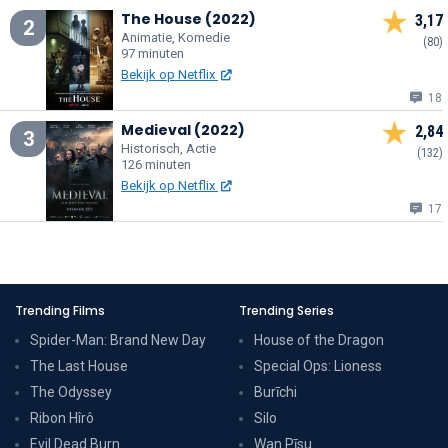
The House (2022)
3,17
2
Animatie, Komedie
(80)
97 minuten
Bekijk op Netflix
18
Medieval (2022)
2,84
3
Historisch, Actie
(132)
126 minuten
Bekijk op Netflix
17
Trending Films
Trending Series
Spider-Man: Brand New Day
House of the Dragon
The Last House
Special Ops: Lioness
The Odyssey
Burīchi
Ribon Hîrô
Silo
Evil Dead Burn
Wan Pīsu