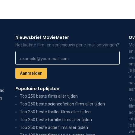
Nieuwsbrief MovieMeter
Ov
Het laatste film- en serienieuws per e-mail ontvangen?
Mov
en 
wor
ons
je 
of 
nav
Populaire toplijsten
aa
dad
Top 250 beste films aller tijden
on
Mov
Top 250 beste sciencefiction films aller tijden
fil
Top 250 beste thriller films aller tijden
adr
inf
Top 250 beste familie films aller tijden
je 
Top 250 beste actie films aller tijden
wee