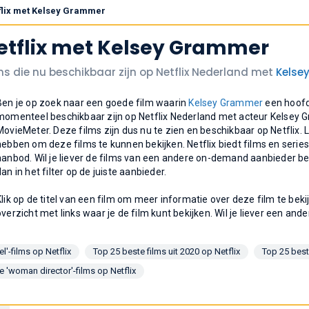
tflix met Kelsey Grammer
Netflix met Kelsey Grammer
lms die nu beschikbaar zijn op Netflix Nederland met
Kelse
Ben je op zoek naar een goede film waarin
Kelsey Grammer
een hoofdr
momenteel beschikbaar zijn op Netflix Nederland met acteur Kelsey
MovieMeter. Deze films zijn dus nu te zien en beschikbaar op Netflix.
hebben om deze films te kunnen bekijken. Netflix biedt films en seri
aanbod. Wil je liever de films van een andere on-demand aanbieder be
dan in het filter op de juiste aanbieder.
Klik op de titel van een film om meer informatie over deze film te bek
overzicht met links waar je de film kunt bekijken. Wil je liever een ande
l'-films op Netflix
Top 25 beste films uit 2020 op Netflix
Top 25 beste
e 'woman director'-films op Netflix