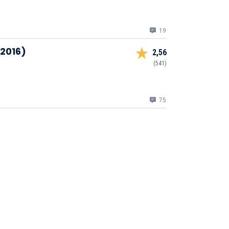
19
(2016)
2,56
(541)
75