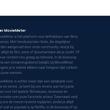
er MovieMeter
ieMeter is hét platform voor liefhebbers van films
series. Met tienduizenden titels, die dagelijkse
den aangevuld door onze community, vind je bij
 altijd de film, serie of documentaire die je zoekt. Of
jouw content nou graag op televisie, in de bioscoop
via een streamingsdienst bekijkt, bij MovieMeter
igeer je in enkele klikken naar hetgeen dat voldoet
n jouw wensen.
ieMeter is echter meer dan een databank voor
ms en series. Je bent bij ons tevens aan het juiste
es voor het laatste filmnieuws, recensies en
ormatie over jouw favoriete acteur. Daarnaast vind
bij ons de meest recente toplijsten, zodat je altijd
t wat er populair is op Netflix, in de bioscoop of op