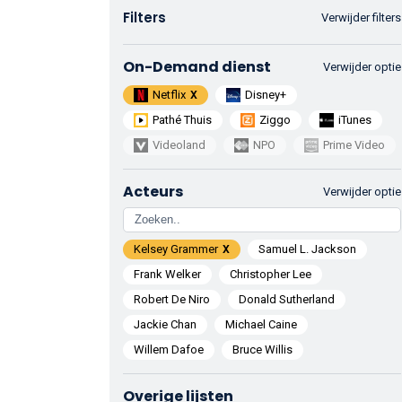
Filters
Verwijder filters
On-Demand dienst
Verwijder optie
Netflix
Disney+
Pathé Thuis
Ziggo
iTunes
Videoland
NPO
Prime Video
Acteurs
Verwijder optie
Kelsey Grammer
Samuel L. Jackson
Frank Welker
Christopher Lee
Robert De Niro
Donald Sutherland
Jackie Chan
Michael Caine
Willem Dafoe
Bruce Willis
Overige lijsten