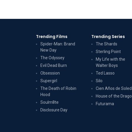
Trending Films
Trending Series
Spider-Man: Brand
The Shards
New Day
Sterling Point
The Odyssey
My Life with the
Evil Dead Burn
Walter Boys
Obsession
Ted Lasso
Supergirl
Silo
The Death of Robin
Cien Años de Sole
Hood
House of the Drag
Soulm8te
Futurama
Disclosure Day