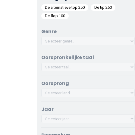
De alternatieve top 250
De tip 250
De flop 100
Genre
Oorspronkelijke taal
Oorsprong
Jaar