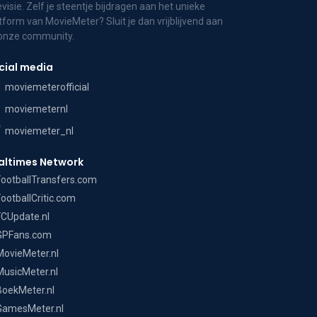
evisie. Zelf je steentje bijdragen aan het unieke
tform van MovieMeter? Sluit je dan vrijblijvend aan
 onze community.
cial media
moviemeterofficial
moviemeternl
moviemeter_nl
altimes Network
FootballTransfers.com
FootballCritic.com
FCUpdate.nl
GPFans.com
MovieMeter.nl
MusicMeter.nl
BoekMeter.nl
GamesMeter.nl