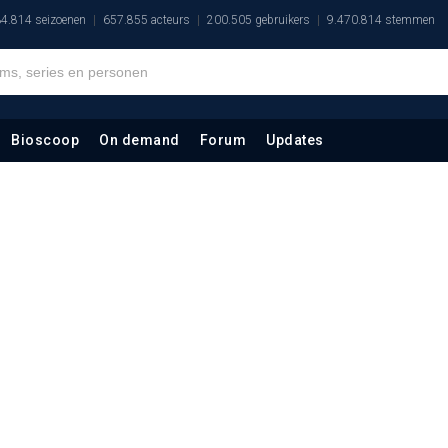
4.814 seizoenen
657.855 acteurs
200.505 gebruikers
9.470.814 stemmen
Bioscoop
On demand
Forum
Updates