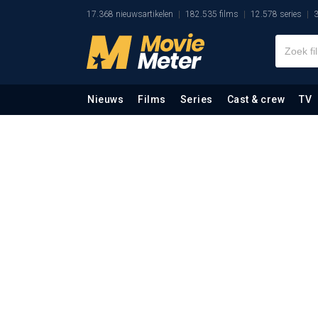
17.368 nieuwsartikelen
182.535 films
12.578 series
3
Nieuws
Films
Series
Cast & crew
TV