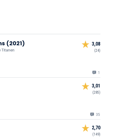
ns (2021)
3,08
e Titanen
(24)
1
3,01
(285)
35
2,70
(149)