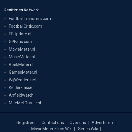
Realtimes Network
FootballTransfers.com
FootballCritic.com
FCUpdate.nl
GPFans.com
MovieMeter.nl
MusicMeter.nl
BoekMeter.nl
GamesMeter.nl
WijWedden.net
Kelderklasse
Anfieldwatch
MeeMetOranje.nl
Registreer
Contact ons
Over ons
Adverteren
MovieMeter Films Wiki
Series Wiki