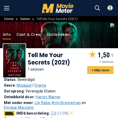
Home
Series
Tell Me Your Secrets (2021)
Info
Cast & Crew
Statistieken
Tell Me Your
1,50
Secrets (2021)
3 stemmen
1 seizoen
+ Mijn stem
Status:
Beëindigd
Genre:
Misdaad
/
Drama
Oorsprong:
Verenigde Staten
Ontwikkeld door:
Harriet Warner
Met onder meer:
Lily Rabe
,
Amy Brenneman
en
Enrique Murciano
IMDb beoordeling:
7,3
(12.598)