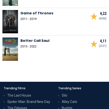
Game of Thrones
4,22
(6046)
2011 - 2019
Better Call Saul
4,11
(2537)
2015 - 2022
Trending Films
Trending Series
The Last House
Silo
Spider-Man: Brand New Day
Alley Cats
The Odyssey
Burīchi