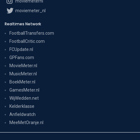
moviemeternl
moviemeter_nl
Realtimes Network
FootballTransfers.com
FootballCritic.com
FCUpdate.nl
GPFans.com
MovieMeter.nl
MusicMeter.nl
BoekMeter.nl
GamesMeter.nl
WijWedden.net
Kelderklasse
Anfieldwatch
MeeMetOranje.nl