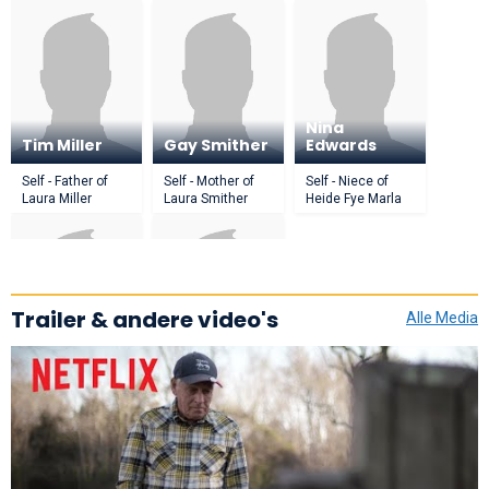
Nina
Tim Miller
Gay Smither
Edwards
Self - Father of
Self - Mother of
Self - Niece of
Laura Miller
Laura Smither
Heide Fye Marla
Trailer & andere video's
Alle Media
Richard
Lise Olsen
Rennison
Self - Investigative
Self - Supervisory
Journalist
Senior Resident
Agent, FBI