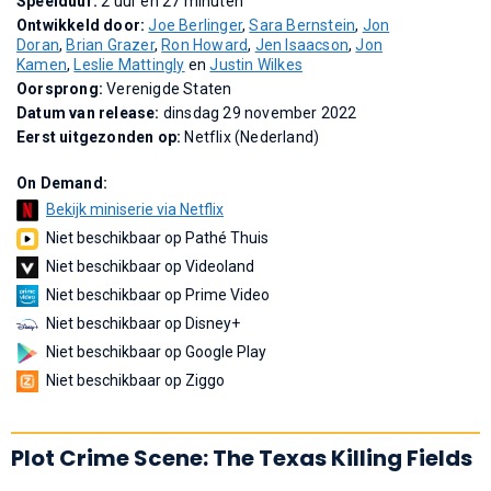
Speelduur:
2 uur en 27 minuten
Ontwikkeld door:
Joe Berlinger
,
Sara Bernstein
,
Jon
Doran
,
Brian Grazer
,
Ron Howard
,
Jen Isaacson
,
Jon
Kamen
,
Leslie Mattingly
en
Justin Wilkes
Oorsprong:
Verenigde Staten
Datum van release:
dinsdag 29 november 2022
Eerst uitgezonden op:
Netflix (Nederland)
On Demand:
Bekijk miniserie via Netflix
Niet beschikbaar op Pathé Thuis
Niet beschikbaar op Videoland
Niet beschikbaar op Prime Video
Niet beschikbaar op Disney+
Niet beschikbaar op Google Play
Niet beschikbaar op Ziggo
Plot Crime Scene: The Texas Killing Fields