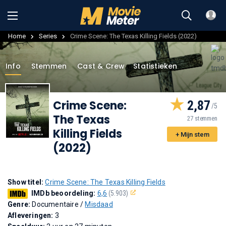
Home
Series
Crime Scene: The Texas Killing Fields (2022)
Info
Stemmen
Cast & Crew
Statistieken
Crime Scene:
2,87
The Texas
27 stemmen
Killing Fields
+ Mijn stem
(2022)
Show titel:
Crime Scene: The Texas Killing Fields
IMDb beoordeling:
6,6
(5.903)
Genre:
Documentaire /
Misdaad
Afleveringen:
3