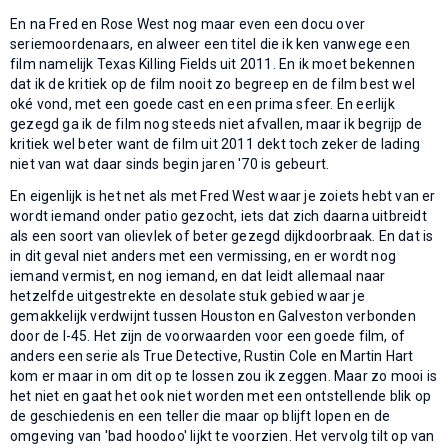
En na Fred en Rose West nog maar even een docu over
seriemoordenaars, en alweer een titel die ik ken vanwege een
film namelijk Texas Killing Fields uit 2011. En ik moet bekennen
dat ik de kritiek op de film nooit zo begreep en de film best wel
oké vond, met een goede cast en een prima sfeer. En eerlijk
gezegd ga ik de film nog steeds niet afvallen, maar ik begrijp de
kritiek wel beter want de film uit 2011 dekt toch zeker de lading
niet van wat daar sinds begin jaren '70 is gebeurt.
En eigenlijk is het net als met Fred West waar je zoiets hebt van er
wordt iemand onder patio gezocht, iets dat zich daarna uitbreidt
als een soort van olievlek of beter gezegd dijkdoorbraak. En dat is
in dit geval niet anders met een vermissing, en er wordt nog
iemand vermist, en nog iemand, en dat leidt allemaal naar
hetzelfde uitgestrekte en desolate stuk gebied waar je
gemakkelijk verdwijnt tussen Houston en Galveston verbonden
door de I-45. Het zijn de voorwaarden voor een goede film, of
anders een serie als True Detective, Rustin Cole en Martin Hart
kom er maar in om dit op te lossen zou ik zeggen. Maar zo mooi is
het niet en gaat het ook niet worden met een ontstellende blik op
de geschiedenis en een teller die maar op blijft lopen en de
omgeving van 'bad hoodoo' lijkt te voorzien. Het vervolg tilt op van