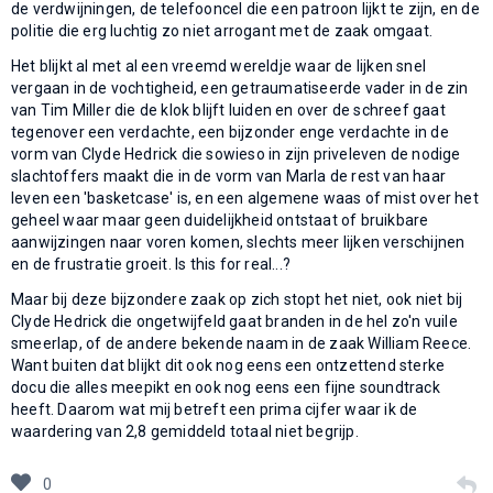
de verdwijningen, de telefooncel die een patroon lijkt te zijn, en de
politie die erg luchtig zo niet arrogant met de zaak omgaat.
Het blijkt al met al een vreemd wereldje waar de lijken snel
vergaan in de vochtigheid, een getraumatiseerde vader in de zin
van Tim Miller die de klok blijft luiden en over de schreef gaat
tegenover een verdachte, een bijzonder enge verdachte in de
vorm van Clyde Hedrick die sowieso in zijn priveleven de nodige
slachtoffers maakt die in de vorm van Marla de rest van haar
leven een 'basketcase' is, en een algemene waas of mist over het
geheel waar maar geen duidelijkheid ontstaat of bruikbare
aanwijzingen naar voren komen, slechts meer lijken verschijnen
en de frustratie groeit. Is this for real...?
Maar bij deze bijzondere zaak op zich stopt het niet, ook niet bij
Clyde Hedrick die ongetwijfeld gaat branden in de hel zo'n vuile
smeerlap, of de andere bekende naam in de zaak William Reece.
Want buiten dat blijkt dit ook nog eens een ontzettend sterke
docu die alles meepikt en ook nog eens een fijne soundtrack
heeft. Daarom wat mij betreft een prima cijfer waar ik de
waardering van 2,8 gemiddeld totaal niet begrijp.
0