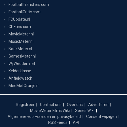
FootballTransfers.com
FootballCritic.com
FCUpdate.nl
GPFans.com
MovieMeter.nl
MusicMeter.nl
BoekMeter.nl
GamesMeter.nl
WijWedden.net
Kelderklasse
Anfieldwatch
MeeMetOranje.nl
Registreer
Contact ons
Over ons
Adverteren
MovieMeter Films Wiki
Series Wiki
Algemene voorwaarden en privacybeleid
Consent wijzigen
RSS Feeds
API