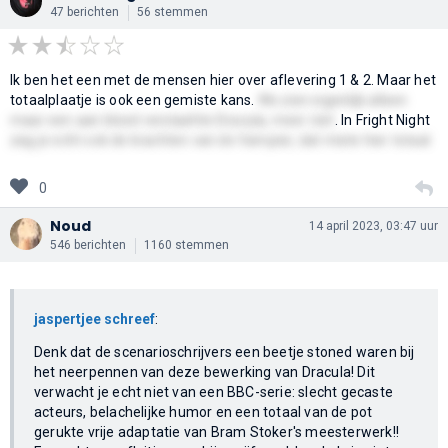
47 berichten
56 stemmen
Ik ben het een met de mensen hier over aflevering 1 & 2. Maar het
totaalplaatje is ook een gemiste kans.
We zien eigenlijk alleen
maar een aan bloed verslaafde Dracula, meer niet
. In Fright Night
zag je echt ook de krachten van de Vampier, dat miste hier totaal
0
Noud
14 april 2023, 03:47 uur
546 berichten
1160 stemmen
jaspertjee schreef
:
Denk dat de scenarioschrijvers een beetje stoned waren bij
het neerpennen van deze bewerking van Dracula! Dit
verwacht je echt niet van een BBC-serie: slecht gecaste
acteurs, belachelijke humor en een totaal van de pot
gerukte vrije adaptatie van Bram Stoker's meesterwerk!!