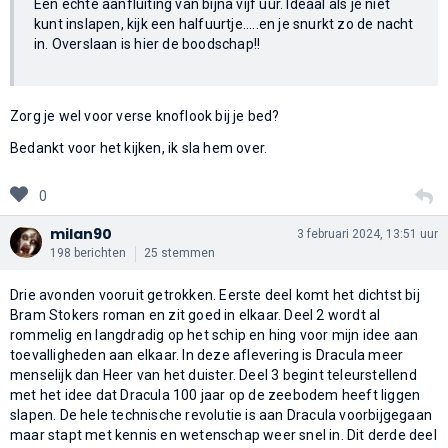
Een echte aanfluiting van bijna vijf uur. Ideaal als je niet
kunt inslapen, kijk een halfuurtje.....en je snurkt zo de nacht
in. Overslaan is hier de boodschap!!
Zorg je wel voor verse knoflook bij je bed?
Bedankt voor het kijken, ik sla hem over.
0
milan90
3 februari 2024, 13:51 uur
198 berichten
25 stemmen
Drie avonden vooruit getrokken. Eerste deel komt het dichtst bij
Bram Stokers roman en zit goed in elkaar. Deel 2 wordt al
rommelig en langdradig op het schip en hing voor mijn idee aan
toevalligheden aan elkaar. In deze aflevering is Dracula meer
menselijk dan Heer van het duister. Deel 3 begint teleurstellend
met het idee dat Dracula 100 jaar op de zeebodem heeft liggen
slapen. De hele technische revolutie is aan Dracula voorbijgegaan
maar stapt met kennis en wetenschap weer snel in. Dit derde deel