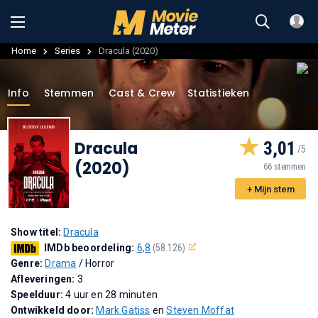
Home
Series
Dracula (2020)
Info
Stemmen
Cast & Crew
Statistieken
Dracula
3,01
(2020)
66 stemmen
+ Mijn stem
Show titel:
Dracula
IMDb beoordeling:
6,8
(58.126)
Genre:
Drama
/ Horror
Afleveringen:
3
Speelduur:
4 uur en 28 minuten
Ontwikkeld door:
Mark Gatiss
en
Steven Moffat