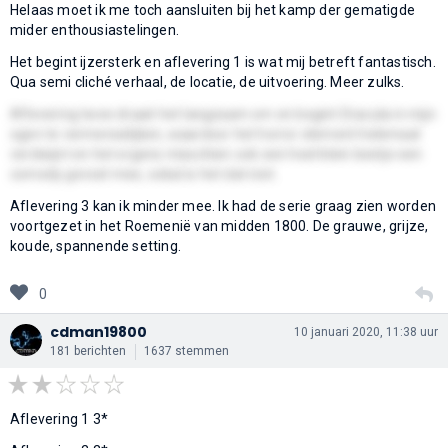
Helaas moet ik me toch aansluiten bij het kamp der gematigde
mider enthousiastelingen.
Het begint ijzersterk en aflevering 1 is wat mij betreft fantastisch.
Qua semi cliché verhaal, de locatie, de uitvoering. Meer zulks.
Aflevering twee draait het langzaam om en begint Dracula in mijn
ogen te vermenselijken, waardoor het horror element helemaal
verdwijnt en het ergens misschien ook een heel klein beetje een
comedy gevoel mee, ookal is het dat niet.
Aflevering 3 kan ik minder mee. Ik had de serie graag zien worden
voortgezet in het Roemenië van midden 1800. De grauwe, grijze,
koude, spannende setting.
0
cdman19800
10 januari 2020, 11:38 uur
181 berichten
1637 stemmen
Aflevering 1 3*