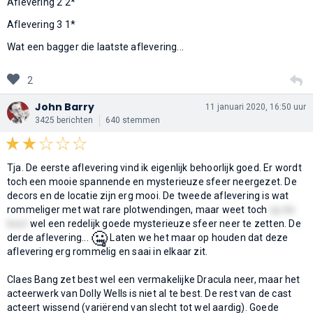
Aflevering 2 2*
Aflevering 3 1*
Wat een bagger die laatste aflevering...
2
John Barry
11 januari 2020, 16:50 uur
3425 berichten
640 stemmen
Tja. De eerste aflevering vind ik eigenlijk behoorlijk goed. Er wordt
toch een mooie spannende en mysterieuze sfeer neergezet. De
decors en de locatie zijn erg mooi. De tweede aflevering is wat
rommeliger met wat rare plotwendingen, maar weet toch
op de
boot
wel een redelijk goede mysterieuze sfeer neer te zetten. De
🤐
derde aflevering...
Laten we het maar op houden dat deze
aflevering erg rommelig en saai in elkaar zit.
Claes Bang zet best wel een vermakelijke Dracula neer, maar het
acteerwerk van Dolly Wells is niet al te best. De rest van de cast
acteert wissend (variërend van slecht tot wel aardig). Goede