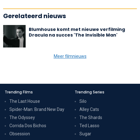
Gerelateerd nieuws
Blumhouse komt met nieuwe verfilming
Dracula na succes 'The Invisible Man'
Meer filmnieuws
Trending Films
Trending Series
The Last House
Silo
Spider-Man: Brand New Day
Alley Cats
The Odyssey
The Shards
Corrida Dos Bichos
Ted Lasso
Obsession
Sugar