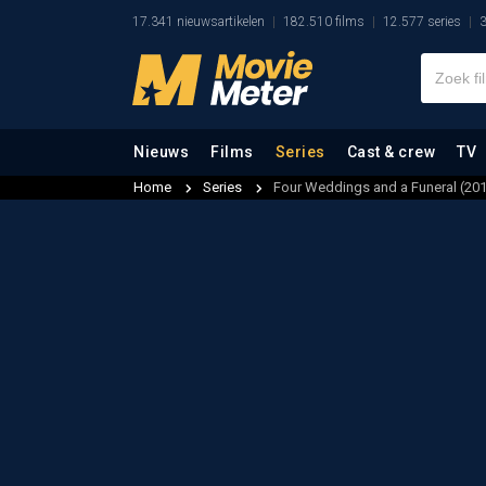
17.341 nieuwsartikelen
182.510 films
12.577 series
3
Nieuws
Films
Series
Cast & crew
TV
Home
Series
Four Weddings and a Funeral (20