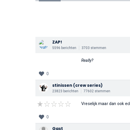
ZAP!
5596 berichten
3703 stemmen
Really?
0
stinissen
(crew series)
23823 berichten
77602 stemmen
Vreselijk maar dan ook ech
0
Gast