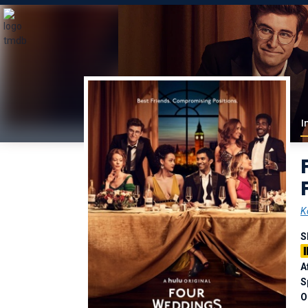
I
K
S
A
S
O