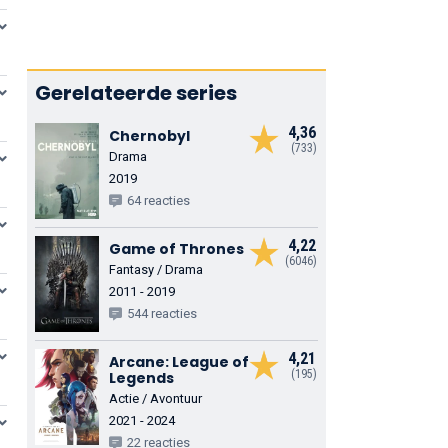
Gerelateerde series
4,36
Chernobyl
(733)
Drama
2019
64 reacties
4,22
Game of Thrones
(6046)
Fantasy / Drama
2011 - 2019
544 reacties
4,21
Arcane: League of
(195)
Legends
Actie / Avontuur
2021 - 2024
22 reacties