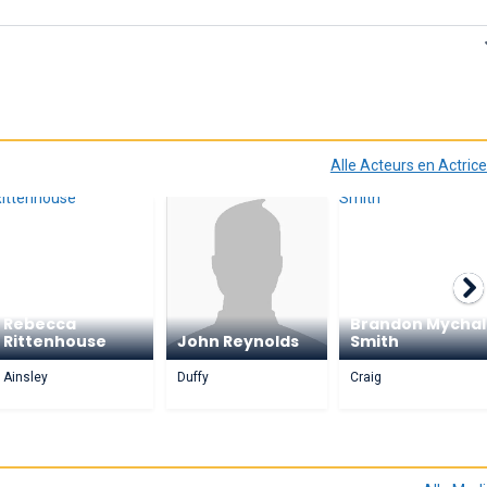
Alle Acteurs en Actric
Rebecca
Brandon Mychal
Rittenhouse
John Reynolds
Smith
Ainsley
Duffy
Craig