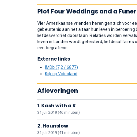
Plot Four Weddings and a Funer
Vier Amerikaanse vrienden herenigen zich voor ee
gebeurtenis aan het altaar hun leven in beroering
liefdesverdriet doorstaan. Relaties worden vervals
leven in Londen wordt geteisterd, liefdesaffaires on
een begrafenis.
Externe links
IMDb (7,2 / 6877)
Kijk op Videoland
Afleveringen
1. Kash with a K
31 juli 2019 (46 minuten)
2. Hounslow
31 juli 2019 (41 minuten)