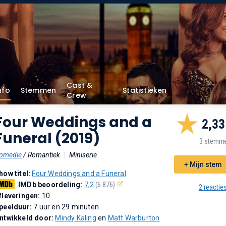
Cast &
nfo
Stemmen
Statistieken
Crew
Four Weddings and a
2,33
Funeral (2019)
3 stemm
omedie
/ Romantiek
|
Miniserie
+ Mijn stem
how titel:
Four Weddings and a Funeral
IMDb beoordeling:
7,2
(6.876)
2 reactie
fleveringen:
10
peelduur:
7 uur en 29 minuten
ntwikkeld door:
Mindy Kaling
en
Matt Warburton