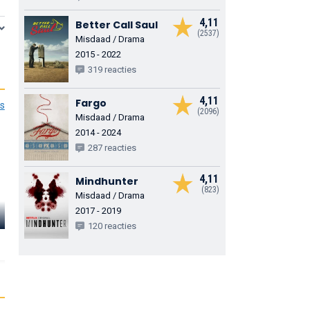
4,11
Better Call Saul
(2537)
Misdaad / Drama
2015 - 2022
319 reacties
4,11
Fargo
es
(2096)
Misdaad / Drama
2014 - 2024
287 reacties
4,11
Mindhunter
(823)
Hector
Misdaad / Drama
Bateman-
2017 - 2019
Harden
Rakhee Thakrar
Zoe Boyle
120 reacties
Giles
Fatima
Gemma