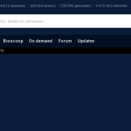
4.813 seizoenen
656.624 acteurs
200.499 gebruikers
9.470.183 stemmen
Bioscoop
On demand
Forum
Updates
19)