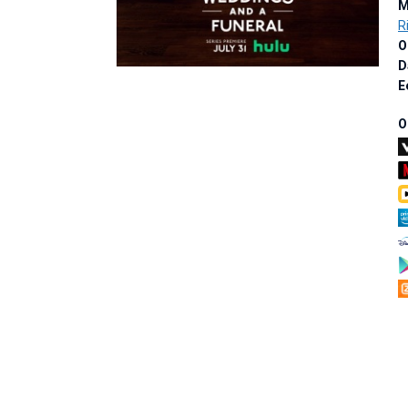
M
R
O
D
E
O