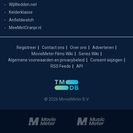
WijWedden.net
Kelderklasse
Anfieldwatch
MeeMetOranje.nl
Registreer
Contact ons
Over ons
Adverteren
MovieMeter Films Wiki
Series Wiki
Algemene voorwaarden en privacybeleid
Consent wijzigen
RSS Feeds
API
© 2026 MovieMeter B.V.