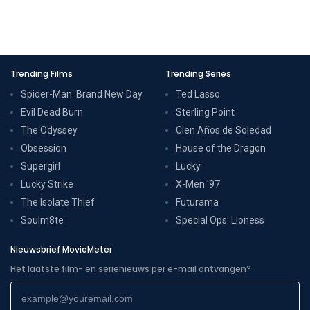
Trending Films
Trending Series
Spider-Man: Brand New Day
Ted Lasso
Evil Dead Burn
Sterling Point
The Odyssey
Cien Años de Soledad
Obsession
House of the Dragon
Supergirl
Lucky
Lucky Strike
X-Men '97
The Isolate Thief
Futurama
Soulm8te
Special Ops: Lioness
Nieuwsbrief MovieMeter
Het laatste film- en serienieuws per e-mail ontvangen?