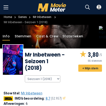
Home
Series
Mr Inbetween
Mr Inbetween - Seizoen 1 (2018)
Info
Stemmen
Cast & Crew
Statistieken
Mr Inbetween
-
3,80
Seizoen 1
66 stemmen
(2018)
+ Mijn stem
Show titel:
Mr Inbetween
IMDb beoordeling:
8,7
(52.957)
Afleveringen:
6