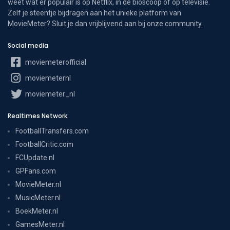
weet wat er populair is op Netflix, in de bioscoop of op televisie.
Zelf je steentje bijdragen aan het unieke platform van
MovieMeter? Sluit je dan vrijblijvend aan bij onze community.
Social media
moviemeterofficial
moviemeternl
moviemeter_nl
Realtimes Network
FootballTransfers.com
FootballCritic.com
FCUpdate.nl
GPFans.com
MovieMeter.nl
MusicMeter.nl
BoekMeter.nl
GamesMeter.nl