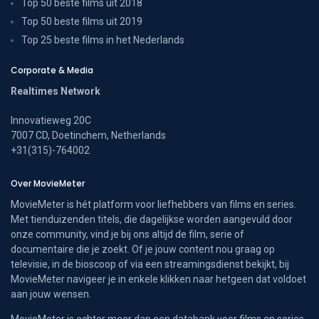
Top 50 beste films uit 2018
Top 50 beste films uit 2019
Top 25 beste films in het Nederlands
Corporate & Media
Realtimes Network
Innovatieweg 20C
7007 CD, Doetinchem, Netherlands
+31(315)-764002
Over MovieMeter
MovieMeter is hét platform voor liefhebbers van films en series.
Met tienduizenden titels, die dagelijkse worden aangevuld door
onze community, vind je bij ons altijd de film, serie of
documentaire die je zoekt. Of je jouw content nou graag op
televisie, in de bioscoop of via een streamingsdienst bekijkt, bij
MovieMeter navigeer je in enkele klikken naar hetgeen dat voldoet
aan jouw wensen.
MovieMeter is echter meer dan een databank voor films en series.