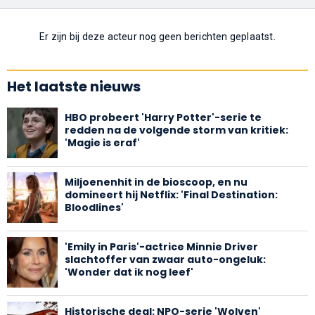
Er zijn bij deze acteur nog geen berichten geplaatst.
Het laatste nieuws
HBO probeert 'Harry Potter'-serie te
redden na de volgende storm van kritiek:
'Magie is eraf'
Miljoenenhit in de bioscoop, en nu
domineert hij Netflix: 'Final Destination:
Bloodlines'
'Emily in Paris'-actrice Minnie Driver
slachtoffer van zwaar auto-ongeluk:
'Wonder dat ik nog leef'
Historische deal: NPO-serie 'Wolven'