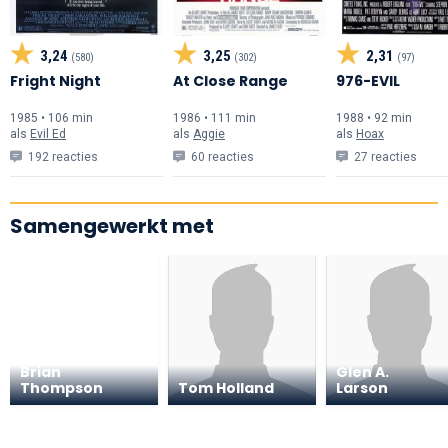
3,24
3,25
2,31
(580)
(302)
(97)
Fright Night
At Close Range
976-EVIL
1985 • 106 min
1986 • 111 min
1988 • 92 min
als
Evil Ed
als
Aggie
als
Hoax
192 reacties
60 reacties
27 reacties
Samengewerkt met
Brian
Glen A.
Thompson
Tom Holland
Larson