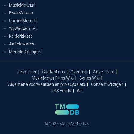
MusicMeter.nl
BoekMeter.nl
GamesMeter.nl
WijWedden.net
Kelderklasse
Anfieldwatch
MeeMetOranje.nl
Registreer
Contact ons
Over ons
Adverteren
MovieMeter Films Wiki
Series Wiki
Algemene voorwaarden en privacybeleid
Consent wijzigen
RSS Feeds
API
© 2026 MovieMeter B.V.