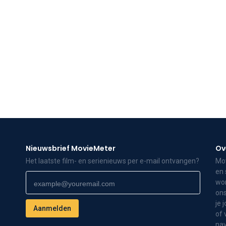
Nieuwsbrief MovieMeter
Ov
Het laatste film- en serienieuws per e-mail ontvangen?
Mov
en 
wor
ons
je 
of 
nav