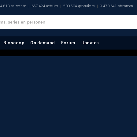
4.813 seizoenen
657.424 acteurs
200.504 gebruikers
9.470.641 stemmen
Bioscoop
On demand
Forum
Updates