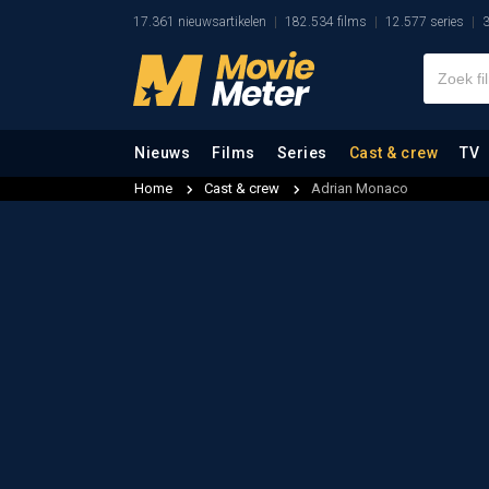
17.361 nieuwsartikelen
182.534 films
12.577 series
3
Nieuws
Films
Series
Cast & crew
TV
Home
Cast & crew
Adrian Monaco