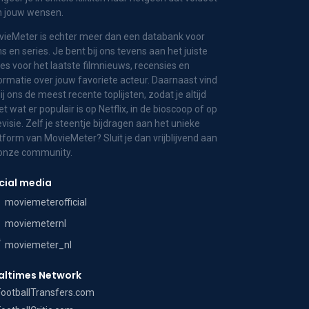
n jouw wensen.
ieMeter is echter meer dan een databank voor
ms en series. Je bent bij ons tevens aan het juiste
es voor het laatste filmnieuws, recensies en
ormatie over jouw favoriete acteur. Daarnaast vind
bij ons de meest recente toplijsten, zodat je altijd
t wat er populair is op Netflix, in de bioscoop of op
evisie. Zelf je steentje bijdragen aan het unieke
tform van MovieMeter? Sluit je dan vrijblijvend aan
 onze community.
cial media
moviemeterofficial
moviemeternl
moviemeter_nl
altimes Network
FootballTransfers.com