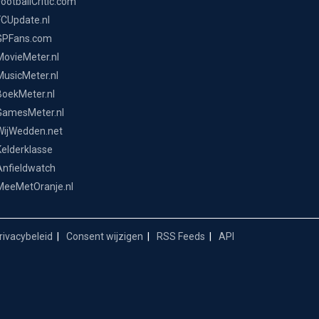
FootballCritic.com
FCUpdate.nl
GPFans.com
MovieMeter.nl
MusicMeter.nl
BoekMeter.nl
GamesMeter.nl
WijWedden.net
Kelderklasse
Anfieldwatch
MeeMetOranje.nl
ivacybeleid
Consent wijzigen
RSS Feeds
API