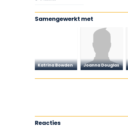
Samengewerkt met
Katrina Bowden
Joanna Douglas
Reacties