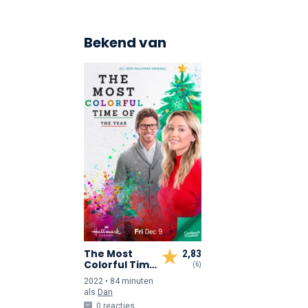
Bekend van
The Most
2,83
Colorful Time
(6)
of the Year
2022 • 84 min
uten
als
Dan
0 reacties