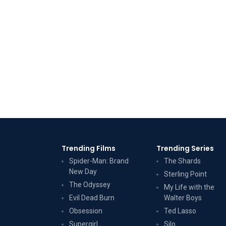
Trending Films
Trending Series
Spider-Man: Brand
The Shards
New Day
Sterling Point
The Odyssey
My Life with the
Evil Dead Burn
Walter Boys
Obsession
Ted Lasso
Supergirl
Silo