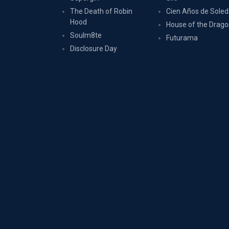
The Death of Robin
Cien Años de Sole
Hood
House of the Drag
Soulm8te
Futurama
Disclosure Day