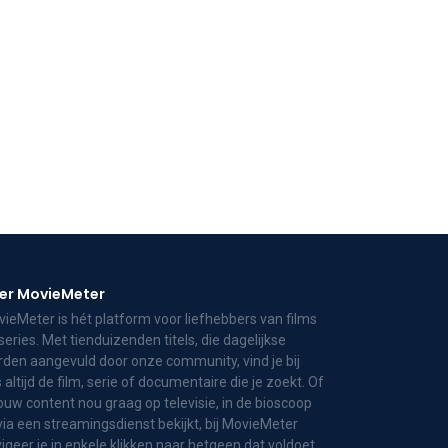
er MovieMeter
ieMeter is hét platform voor liefhebbers van films
series. Met tienduizenden titels, die dagelijkse
den aangevuld door onze community, vind je bij
 altijd de film, serie of documentaire die je zoekt. Of
jouw content nou graag op televisie, in de bioscoop
via een streamingsdienst bekijkt, bij MovieMeter
igeer je in enkele klikken naar hetgeen dat voldoet