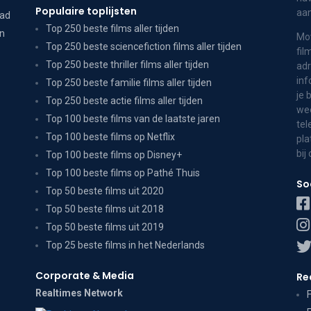
Populaire toplijsten
aa
dad
Top 250 beste films aller tijden
on
Mov
Top 250 beste sciencefiction films aller tijden
fil
Top 250 beste thriller films aller tijden
adr
inf
Top 250 beste familie films aller tijden
je 
Top 250 beste actie films aller tijden
wee
Top 100 beste films van de laatste jaren
tel
Top 100 beste films op Netflix
pla
bij
Top 100 beste films op Disney+
Top 100 beste films op Pathé Thuis
So
Top 50 beste films uit 2020
Top 50 beste films uit 2018
Top 50 beste films uit 2019
Top 25 beste films in het Nederlands
Corporate & Media
Re
Realtimes Network