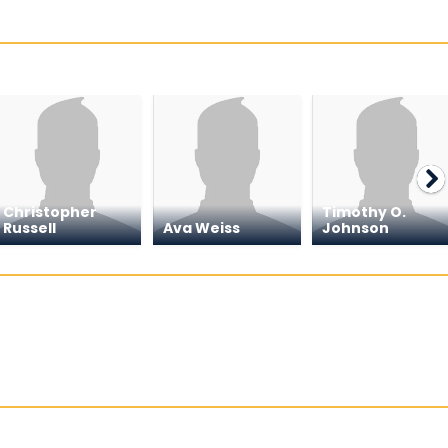
Christopher
Timothy O.
Russell
Ava Weiss
Johnson