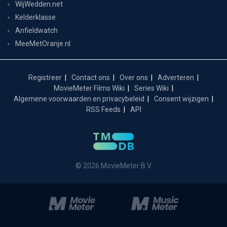
WijWedden.net
Kelderklasse
Anfieldwatch
MeeMetOranje.nl
Registreer
Contact ons
Over ons
Adverteren
MovieMeter Films Wiki
Series Wiki
Algemene voorwaarden en privacybeleid
Consent wijzigen
RSS Feeds
API
© 2026 MovieMeter B.V.