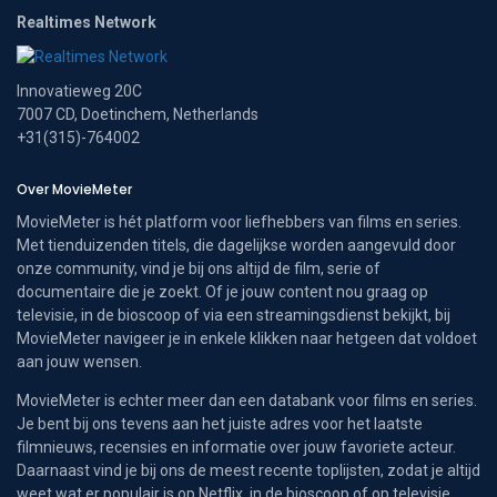
Realtimes Network
Innovatieweg 20C
7007 CD, Doetinchem, Netherlands
+31(315)-764002
Over MovieMeter
MovieMeter is hét platform voor liefhebbers van films en series.
Met tienduizenden titels, die dagelijkse worden aangevuld door
onze community, vind je bij ons altijd de film, serie of
documentaire die je zoekt. Of je jouw content nou graag op
televisie, in de bioscoop of via een streamingsdienst bekijkt, bij
MovieMeter navigeer je in enkele klikken naar hetgeen dat voldoet
aan jouw wensen.
MovieMeter is echter meer dan een databank voor films en series.
Je bent bij ons tevens aan het juiste adres voor het laatste
filmnieuws, recensies en informatie over jouw favoriete acteur.
Daarnaast vind je bij ons de meest recente toplijsten, zodat je altijd
weet wat er populair is op Netflix, in de bioscoop of op televisie.