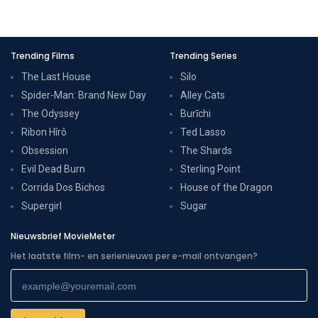
Trending Films
Trending Series
The Last House
Silo
Spider-Man: Brand New Day
Alley Cats
The Odyssey
Burīchi
Ribon Hîrô
Ted Lasso
Obsession
The Shards
Evil Dead Burn
Sterling Point
Corrida Dos Bichos
House of the Dragon
Supergirl
Sugar
Nieuwsbrief MovieMeter
Het laatste film- en serienieuws per e-mail ontvangen?