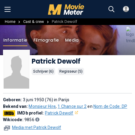
Home
Cast & crew
Patrick Dewolf
Informatie
Filmografie
Media
Patrick Dewolf
Schrijver (6)
Regisseur (5)
Geboren:
3 juni 1950 (76) in Parijs
Bekend van:
Monsieur Hire
,
1 Chance sur 2
en
Nom de Code: DP
IMDb profiel:
Patrick Dewolf
Wikicode:
9856
Media met Patrick Dewolf