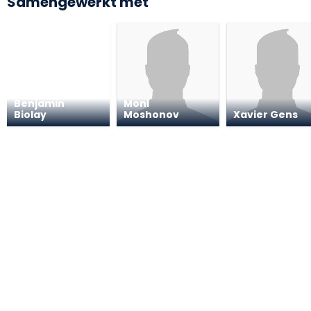
Samengewerkt met
Benjamin
Moni
Biolay
Moshonov
Xavier Gens