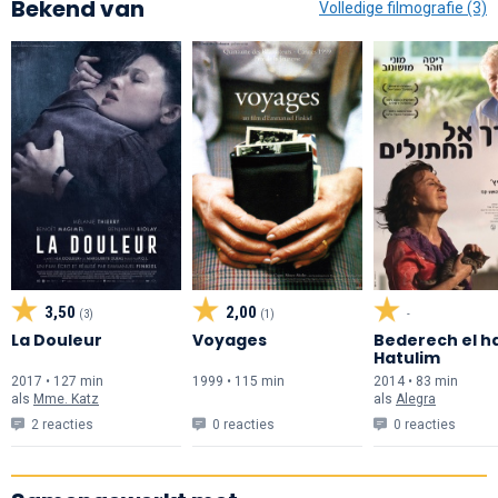
Bekend van
Volledige filmografie (3)
3,50
2,00
(3)
(1)
-
La Douleur
Voyages
Bederech el h
Hatulim
2017 • 127 min
1999 • 115 min
2014 • 83 min
als
Mme. Katz
als
Alegra
2 reacties
0 reacties
0 reacties