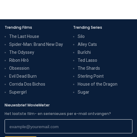
Trending Films
Trending Series
The Last House
Silo
Spider-Man: Brand New Day
Alley Cats
The Odyssey
Burīchi
Ribon Hîrô
Ted Lasso
Obsession
The Shards
Evil Dead Burn
Sterling Point
Corrida Dos Bichos
House of the Dragon
Supergirl
Sugar
Nieuwsbrief MovieMeter
Het laatste film- en serienieuws per e-mail ontvangen?