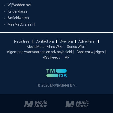
WijWedden.net
Kelderklasse
Anfieldwatch
MeeMetOranje.nl
Registreer
Contact ons
Over ons
Adverteren
MovieMeter Films Wiki
Series Wiki
Algemene voorwaarden en privacybeleid
Consent wijzigen
RSS Feeds
API
© 2026 MovieMeter B.V.