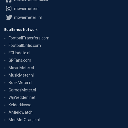
moviemeternl
moviemeter_nl
Realtimes Network
FootballTransfers.com
FootballCritic.com
FCUpdate.nl
GPFans.com
MovieMeter.nl
MusicMeter.nl
BoekMeter.nl
GamesMeter.nl
WijWedden.net
Kelderklasse
Anfieldwatch
MeeMetOranje.nl