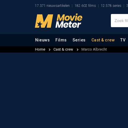
17.371 nieuwsartikelen
182.602 films
12.578 series
3
Nieuws
Films
Series
Cast & crew
TV
Home
Cast & crew
Marco Albrecht