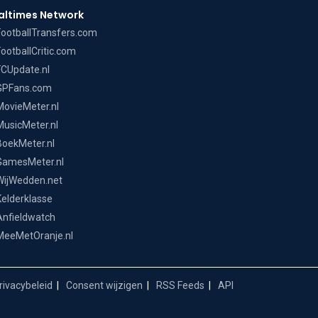
altimes Network
FootballTransfers.com
FootballCritic.com
FCUpdate.nl
GPFans.com
MovieMeter.nl
MusicMeter.nl
BoekMeter.nl
GamesMeter.nl
WijWedden.net
Kelderklasse
Anfieldwatch
MeeMetOranje.nl
ivacybeleid
Consent wijzigen
RSS Feeds
API