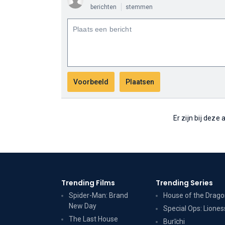
berichten
stemmen
Er zijn bij deze
Trending Films
Trending Series
Spider-Man: Brand
House of the Drag
New Day
Special Ops: Liones
The Last House
Burīchi