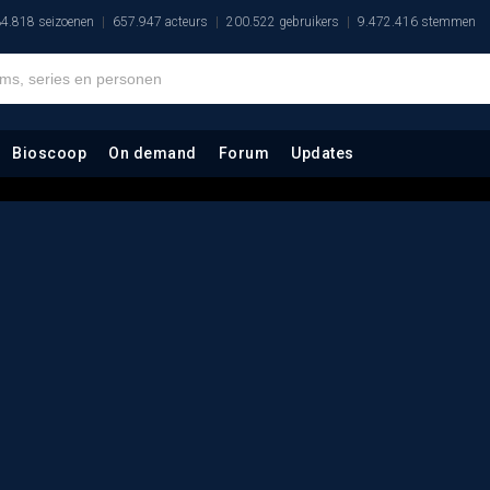
4.818 seizoenen
657.947 acteurs
200.522 gebruikers
9.472.416 stemmen
Bioscoop
On demand
Forum
Updates