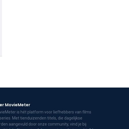
er MovieMeter
ieMeter is hét platform voor liefhebbers van films
series. Met tienduizenden titels, die dagelijkse
den aangevuld door onze community, vind je bij