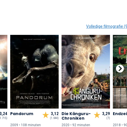
Volledige filmografie (
Pandorum
Die Känguru-
Endzei
3,24
3,12
3,29
Chroniken
1.715)
(1.044)
(7)
2009 • 108 min
uten
2020 • 92 min
uten
2018 • 9