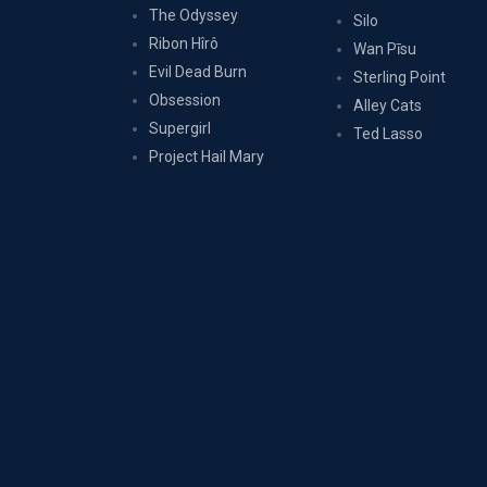
The Odyssey
Silo
Ribon Hîrô
Wan Pīsu
Evil Dead Burn
Sterling Point
Obsession
Alley Cats
Supergirl
Ted Lasso
Project Hail Mary