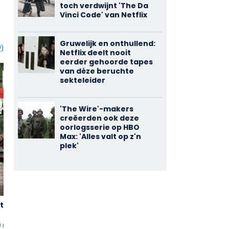
toch verdwijnt 'The Da
Vinci Code' van Netflix
Gruwelijk en onthullend:
9)
Netflix deelt nooit
eerder gehoorde tapes
van déze beruchte
sekteleider
'The Wire'-makers
creëerden ook deze
oorlogsserie op HBO
Max: 'Alles valt op z'n
plek'
t
Heil
Tiger Girl
2,10
2,62
(5)
(4)
0 min
uten
2015 • 102 min
uten
2017 • 90 min
uten