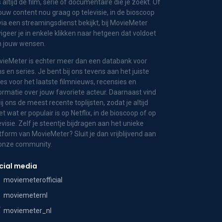
 altijd de film, serie of documentaire die je zoekt. Of
jouw content nou graag op televisie, in de bioscoop
via een streamingsdienst bekijkt, bij MovieMeter
igeer je in enkele klikken naar hetgeen dat voldoet
n jouw wensen.
ieMeter is echter meer dan een databank voor
ms en series. Je bent bij ons tevens aan het juiste
es voor het laatste filmnieuws, recensies en
ormatie over jouw favoriete acteur. Daarnaast vind
bij ons de meest recente toplijsten, zodat je altijd
t wat er populair is op Netflix, in de bioscoop of op
evisie. Zelf je steentje bijdragen aan het unieke
tform van MovieMeter? Sluit je dan vrijblijvend aan
 onze community.
cial media
moviemeterofficial
moviemeternl
moviemeter_nl