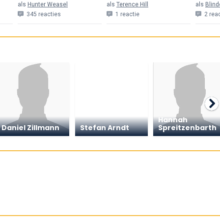
als
Hunter Weasel
als
Terence Hill
als
Blind
345 reacties
1 reactie
2 rea
Hannah
Daniel Zillmann
Stefan Arndt
Spreitzenbarth