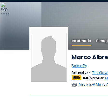
Informatie
Filmog
Marco Albre
Acteur (9)
Bekend van:
The Girl w
IMDb profiel:
M
Media met Marco A