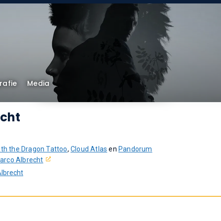
rafie
Media
cht
ith the Dragon Tattoo
,
Cloud Atlas
en
Pandorum
arco Albrecht
lbrecht