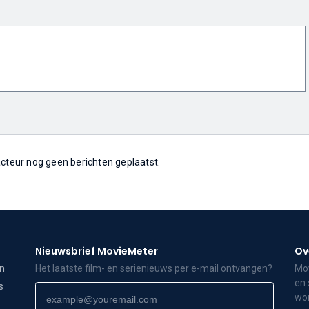
 acteur nog geen berichten geplaatst.
Nieuwsbrief MovieMeter
Ov
on
Het laatste film- en serienieuws per e-mail ontvangen?
Mov
en 
s
wor