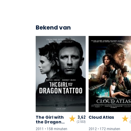
Bekend van
The Girl with
Cloud Atlas
3,62
the Dragon
(2.553)
(
Tattoo
2011 • 158 min
uten
2012 • 172 min
uten