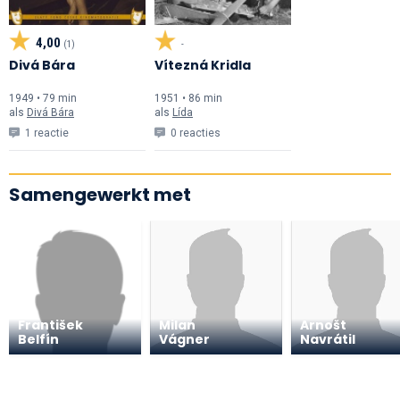
4,00
(1)
-
Divá Bára
Vítezná Kridla
1949 • 79 min
1951 • 86 min
als
Divá Bára
als
Lída
1 reactie
0 reacties
Samengewerkt met
František
Milan
Arnošt
Belfín
Vágner
Navrátil