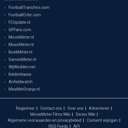
FootballTransfers.com
FootballCritic.com
FCUpdate.nl
GPFans.com
MovieMeter.nl
MusicMeter.nl
BoekMeter.nl
GamesMeter.nl
WijWedden.net
Kelderklasse
Anfieldwatch
MeeMetOranje.nl
Registreer
Contact ons
Over ons
Adverteren
MovieMeter Films Wiki
Series Wiki
Algemene voorwaarden en privacybeleid
Consent wijzigen
RSS Feeds
API