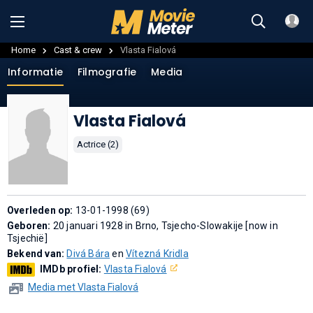
Home
Cast & crew
Vlasta Fialová
Informatie
Filmografie
Media
Vlasta Fialová
Actrice (2)
Overleden op:
13-01-1998 (69)
Geboren:
20 januari 1928 in Brno, Tsjecho-Slowakije [now in
Tsjechië]
Bekend van:
Divá Bára
en
Vítezná Kridla
IMDb profiel:
Vlasta Fialová
Media met Vlasta Fialová