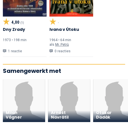
4,00
(1)
-
Dny Zrady
Ivana v Útoku
1973 • 198 min
1964 • 64 min
als
Mr. Petrů
1 reactie
0 reacties
Samengewerkt met
Milan
Arnošt
Otakar
Vágner
Navrátil
Dadák