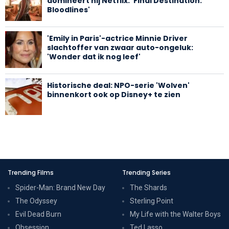
domineert hij Netflix: 'Final Destination:
Bloodlines'
'Emily in Paris'-actrice Minnie Driver
slachtoffer van zwaar auto-ongeluk:
'Wonder dat ik nog leef'
Historische deal: NPO-serie 'Wolven'
binnenkort ook op Disney+ te zien
Trending Films
Trending Series
Spider-Man: Brand New Day
The Shards
The Odyssey
Sterling Point
Evil Dead Burn
My Life with the Walter Boys
Obsession
Ted Lasso