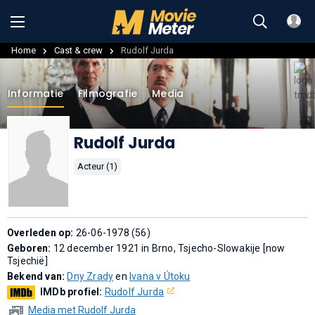
Home
Cast & crew
Rudolf Jurda
Informatie
Filmografie
Media
Rudolf Jurda
Acteur (1)
Overleden op:
26-06-1978 (56)
Geboren:
12 december 1921 in Brno, Tsjecho-Slowakije [now
Tsjechië]
Bekend van:
Dny Zrady
en
Ivana v Útoku
IMDb profiel:
Rudolf Jurda
Media met Rudolf Jurda