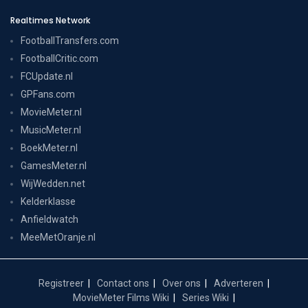
Realtimes Network
FootballTransfers.com
FootballCritic.com
FCUpdate.nl
GPFans.com
MovieMeter.nl
MusicMeter.nl
BoekMeter.nl
GamesMeter.nl
WijWedden.net
Kelderklasse
Anfieldwatch
MeeMetOranje.nl
Registreer
Contact ons
Over ons
Adverteren
MovieMeter Films Wiki
Series Wiki