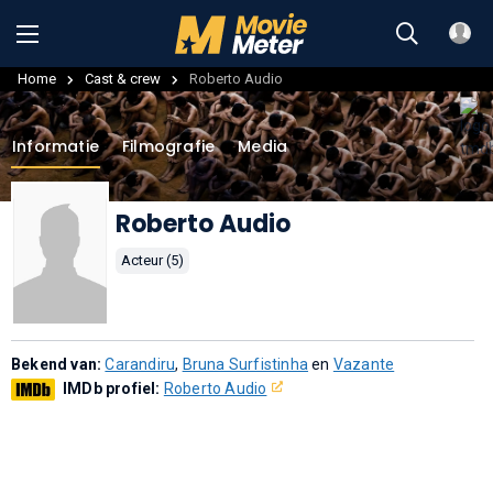
Home
Cast & crew
Roberto Audio
Informatie
Filmografie
Media
Roberto Audio
Acteur (5)
Bekend van:
Carandiru
,
Bruna Surfistinha
en
Vazante
IMDb profiel:
Roberto Audio