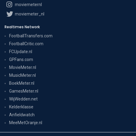
moviemeternl
moviemeter_nl
Realtimes Network
FootballTransfers.com
FootballCritic.com
FCUpdate.nl
GPFans.com
MovieMeter.nl
MusicMeter.nl
BoekMeter.nl
GamesMeter.nl
WijWedden.net
Kelderklasse
Anfieldwatch
MeeMetOranje.nl