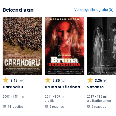
Bekend van
Volledige filmografie (5)
3,47
2,80
3,36
(234)
(27)
(14)
Carandiru
Bruna Surfistinha
Vazante
2003 • 148 min
2011 • 109 min
2017 • 116 min
als
Gian
als
Bartholomeu
44 reacties
6 reacties
6 reacties