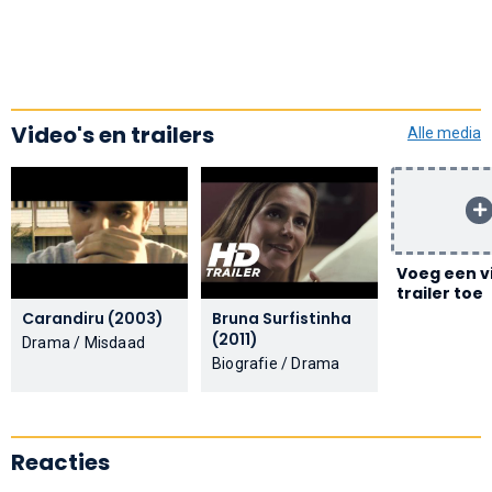
Video's en trailers
Alle media
Voeg een v
trailer toe
Carandiru (2003)
Bruna Surfistinha
(2011)
Drama / Misdaad
Biografie / Drama
Reacties