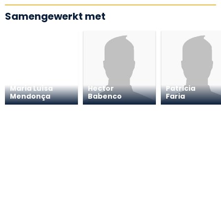
Samengewerkt met
Maria Luísa
Hector
Patricia
Mendonça
Babenco
Faria