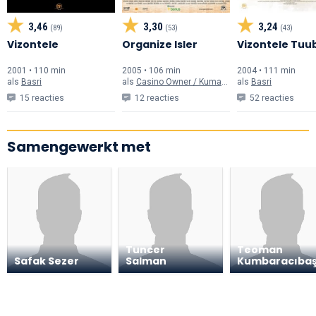
3,46
3,30
3,24
(89)
(53)
(43)
Vizontele
Organize Isler
Vizontele Tuu
2001 • 110 min
2005 • 106 min
2004 • 111 min
als
Basri
als
Casino Owner / Kumarhane Sahibi
als
Basri
15 reacties
12 reacties
52 reacties
Samengewerkt met
Tuncer
Teoman
Safak Sezer
Salman
Kumbaracıbaş