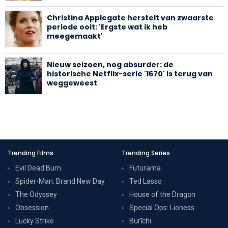
Christina Applegate herstelt van zwaarste
periode ooit: 'Ergste wat ik heb
meegemaakt'
Nieuw seizoen, nog absurder: de
historische Netflix-serie '1670' is terug van
weggeweest
Trending Films
Trending Series
Evil Dead Burn
Futurama
Spider-Man: Brand New Day
Ted Lasso
The Odyssey
House of the Dragon
Obsession
Special Ops: Lioness
Lucky Strike
Burīchi