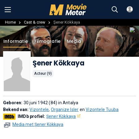
Home
Cast & crew
Şener Kökkaya
Informatie
Filmografie
Media
Şener Kökkaya
Acteur (9)
Geboren:
30 juni 1942 (84) in Antalya
Bekend van:
Vizontele
,
Organize Isler
en
Vizontele Tuuba
IMDb profiel:
Şener Kökkaya
Media met Şener Kökkaya