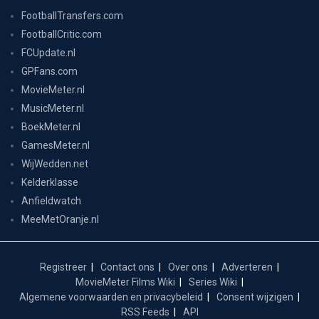
FootballTransfers.com
FootballCritic.com
FCUpdate.nl
GPFans.com
MovieMeter.nl
MusicMeter.nl
BoekMeter.nl
GamesMeter.nl
WijWedden.net
Kelderklasse
Anfieldwatch
MeeMetOranje.nl
Registreer
Contact ons
Over ons
Adverteren
MovieMeter Films Wiki
Series Wiki
Algemene voorwaarden en privacybeleid
Consent wijzigen
RSS Feeds
API