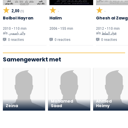
2,00
(1)
-
-
Bolbol Hayran
Halim
Ghesh al Zaw
2010 • 110 min
2006 • 155 min
2012 • 110 min
als
والد ياسمين
als
فؤاد الملط
0 reacties
0 reacties
0 reacties
Samengewerkt met
Mohamed
Ahmed
Zeina
Saad
Helmy