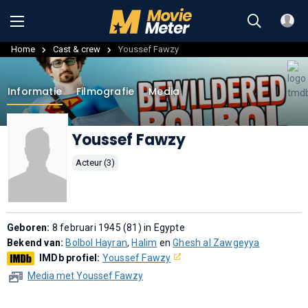
Home
Cast & crew
Youssef Fawzy
Informatie
Filmografie
Media
Youssef Fawzy
Acteur (3)
Geboren:
8 februari 1945 (81) in Egypte
Bekend van:
Bolbol Hayran
,
Halim
en
Ghesh al Zawgeyya
IMDb profiel:
Youssef Fawzy
Media met Youssef Fawzy