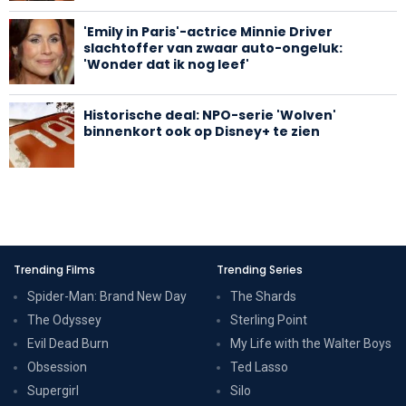
'Emily in Paris'-actrice Minnie Driver
slachtoffer van zwaar auto-ongeluk:
'Wonder dat ik nog leef'
Historische deal: NPO-serie 'Wolven'
binnenkort ook op Disney+ te zien
Trending Films
Trending Series
Spider-Man: Brand New Day
The Shards
The Odyssey
Sterling Point
Evil Dead Burn
My Life with the Walter Boys
Obsession
Ted Lasso
Supergirl
Silo