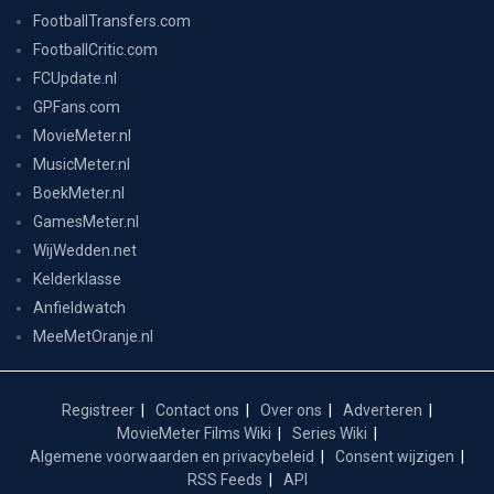
FootballTransfers.com
FootballCritic.com
FCUpdate.nl
GPFans.com
MovieMeter.nl
MusicMeter.nl
BoekMeter.nl
GamesMeter.nl
WijWedden.net
Kelderklasse
Anfieldwatch
MeeMetOranje.nl
Registreer
Contact ons
Over ons
Adverteren
MovieMeter Films Wiki
Series Wiki
Algemene voorwaarden en privacybeleid
Consent wijzigen
RSS Feeds
API