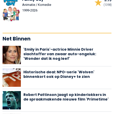
Animatie / Komedie
(1398)
1999-2026
Net Binnen
'Emily in Paris'-actrice Minnie Driver
slachtoffer van zwaar auto-ongeluk:
'Wonder dat ik nog leef'
Historische deal: NPO-serie 'Wolven'
binnenkort ook op Disney+ te zien
Robert Pattinson jaagt op kinderlokkers in
de spraakmakende nieuwe film 'Primetime'