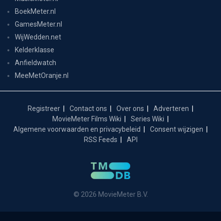
BoekMeter.nl
GamesMeter.nl
WijWedden.net
Kelderklasse
Anfieldwatch
MeeMetOranje.nl
Registreer
Contact ons
Over ons
Adverteren
MovieMeter Films Wiki
Series Wiki
Algemene voorwaarden en privacybeleid
Consent wijzigen
RSS Feeds
API
© 2026 MovieMeter B.V.