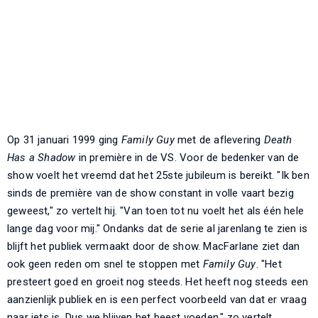
Op 31 januari 1999 ging
Family Guy
met de aflevering
Death
Has a Shadow
in première in de VS. Voor de bedenker van de
show voelt het vreemd dat het 25ste jubileum is bereikt. "Ik ben
sinds de première van de show constant in volle vaart bezig
geweest," zo vertelt hij. "Van toen tot nu voelt het als één hele
lange dag voor mij." Ondanks dat de serie al jarenlang te zien is
blijft het publiek vermaakt door de show. MacFarlane ziet dan
ook geen reden om snel te stoppen met
Family Guy
. "Het
presteert goed en groeit nog steeds. Het heeft nog steeds een
aanzienlijk publiek en is een perfect voorbeeld van dat er vraag
naar iets is. Dus we blijven het beest voeden," zo vertelt