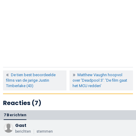
De tien best beoordeelde
Matthew Vaughn hoopvol
films van de jarige Justin
over 'Deadpool 3': 'De film gaat
Timberlake (43)
het MCU redden'
Reacties (7)
7 Berichten
Gast
berichten
stemmen