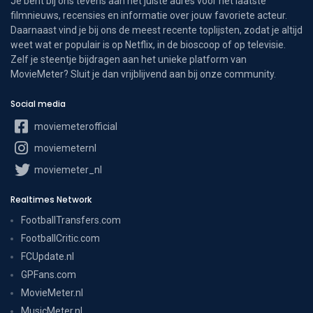
Je bent bij ons tevens aan het juiste adres voor het laatste
filmnieuws, recensies en informatie over jouw favoriete acteur.
Daarnaast vind je bij ons de meest recente toplijsten, zodat je altijd
weet wat er populair is op Netflix, in de bioscoop of op televisie.
Zelf je steentje bijdragen aan het unieke platform van
MovieMeter? Sluit je dan vrijblijvend aan bij onze community.
Social media
moviemeterofficial
moviemeternl
moviemeter_nl
Realtimes Network
FootballTransfers.com
FootballCritic.com
FCUpdate.nl
GPFans.com
MovieMeter.nl
MusicMeter.nl