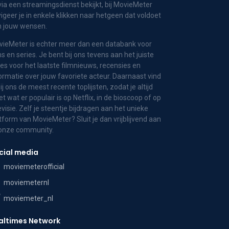
via een streamingsdienst bekijkt, bij MovieMeter
igeer je in enkele klikken naar hetgeen dat voldoet
n jouw wensen.
ieMeter is echter meer dan een databank voor
ms en series. Je bent bij ons tevens aan het juiste
es voor het laatste filmnieuws, recensies en
ormatie over jouw favoriete acteur. Daarnaast vind
bij ons de meest recente toplijsten, zodat je altijd
t wat er populair is op Netflix, in de bioscoop of op
evisie. Zelf je steentje bijdragen aan het unieke
tform van MovieMeter? Sluit je dan vrijblijvend aan
 onze community.
cial media
moviemeterofficial
moviemeternl
moviemeter_nl
altimes Network