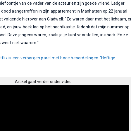
elefoontje van de vader van de acteur en zijn goede vriend. Ledger
jd dood aangetroffen in zijn appartement in Manhattan op 22 januari
t volgende hierover aan Gladwell: ''Ze waren daar met het lichaam, e
 bed, en jouw boek lag op het nachtkastje. Ik denk dat mijn nummer op
nd. Deze jongens waren, zoals je je kunt voorstellen, in shock. En ze
k weet niet waarom.''
tflix is een verborgen parel met hoge beoordelingen: 'Heftige
Artikel gaat verder onder video