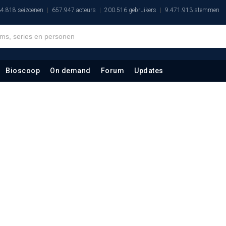
4.818 seizoenen
657.947 acteurs
200.516 gebruikers
9.471.913 stemmen
Bioscoop
On demand
Forum
Updates