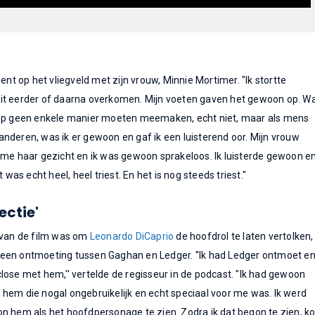
 op het vliegveld met zijn vrouw, Minnie Mortimer. "Ik stortte
 nooit eerder of daarna overkomen. Mijn voeten gaven het gewoon op. W
 op geen enkele manier moeten meemaken, echt niet, maar als mens
nderen, was ik er gewoon en gaf ik een luisterend oor. Mijn vrouw
 me haar gezicht en ik was gewoon sprakeloos. Ik luisterde gewoon e
t was echt heel, heel triest. En het is nog steeds triest."
ectie'
e van de film was om
Leonardo DiCaprio
de hoofdrol te laten vertolken,
een ontmoeting tussen Gaghan en Ledger. ''Ik had Ledger ontmoet e
lose met hem,'' vertelde de regisseur in de podcast. "Ik had gewoon
hem die nogal ongebruikelijk en echt speciaal voor me was. Ik werd
n hem als het hoofdpersonage te zien. Zodra ik dat begon te zien, k