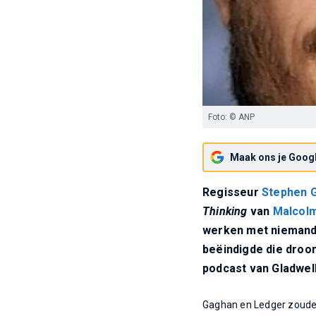
Foto: © ANP
Maak ons je Googl
Regisseur
Stephen 
Thinking
van
Malcolm
werken met niemand
beëindigde die droo
podcast van Gladwell
Gaghan en Ledger zouden