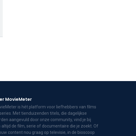
er MovieMeter
ieMeter is hét platform voor liefhebbers van films
series. Met tienduizenden titels, die dagelijkse
den aangevuld door onze community, vind je bij
 altijd de film, serie of documentaire die je zoekt. Of
jouw content nou graag op televisie, in de bioscoop