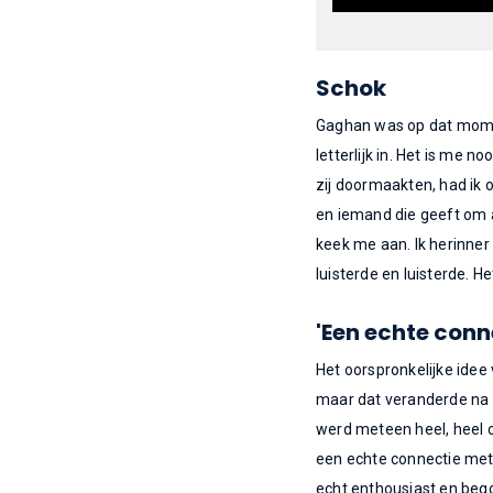
Schok
Gaghan was op dat moment
letterlijk in. Het is me
zij doormaakten, had ik
en iemand die geeft om a
keek me aan. Ik herinner
luisterde en luisterde. He
'Een echte conn
Het oorspronkelijke ide
maar dat veranderde na 
werd meteen heel, heel c
een echte connectie met 
echt enthousiast en bego