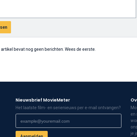
t artikel bevat nog geen berichten. Wees de eerste.
Nieuwsbrief MovieMeter
Ov
Het laatste film- en serienieuws per e-mail ontvangen?
Mov
en 
wor
ons
je 