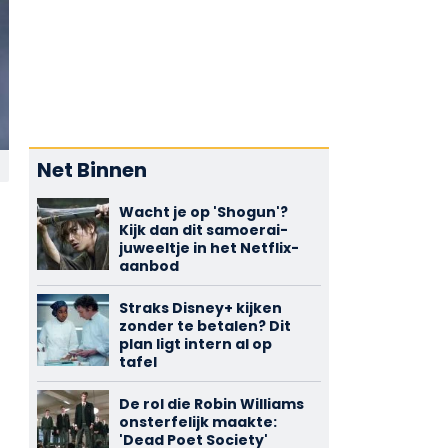
Net Binnen
Wacht je op 'Shogun'?
Kijk dan dit samoerai-
juweeltje in het Netflix-
aanbod
Straks Disney+ kijken
zonder te betalen? Dit
plan ligt intern al op
tafel
De rol die Robin Williams
onsterfelijk maakte:
'Dead Poet Society'