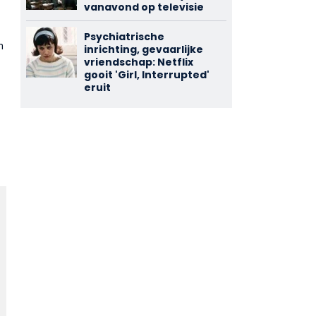
vanavond op televisie
Psychiatrische
n
inrichting, gevaarlijke
vriendschap: Netflix
gooit 'Girl, Interrupted'
eruit