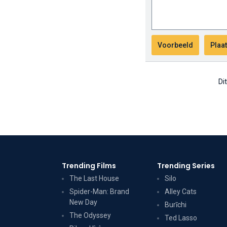
Di
Trending Films
Trending Series
The Last House
Silo
Spider-Man: Brand
Alley Cats
New Day
Burīchi
The Odyssey
Ted Lasso