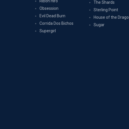
Ribon Hîrô
The Shards
Obsession
Sterling Point
Evil Dead Burn
House of the Drag
Corrida Dos Bichos
Sugar
Supergirl