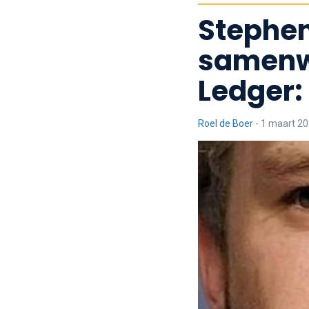
Stephe
samenw
Ledger: '
Roel de Boer
-
1 maart 20