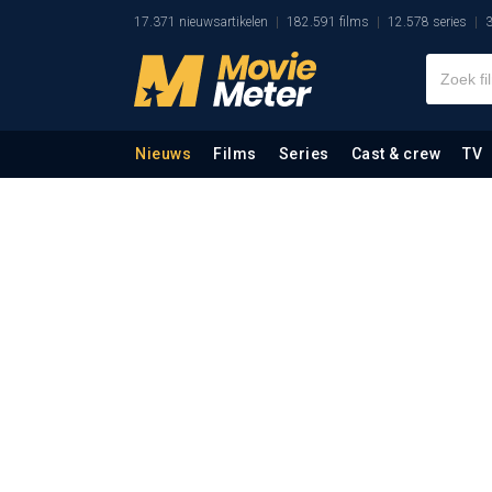
17.371 nieuwsartikelen
182.591 films
12.578 series
3
Nieuws
Films
Series
Cast & crew
TV