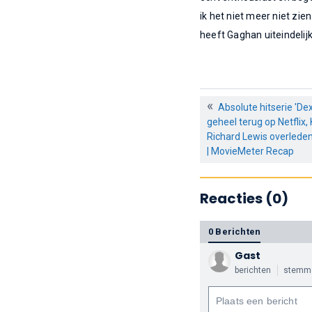
ik het niet meer niet zie
heeft Gaghan uiteindelij
Absolute hitserie 'Dext
geheel terug op Netflix
Richard Lewis overleden 
| MovieMeter Recap
Reacties (0)
0 Berichten
Gast
berichten
stemm