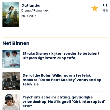
Outlander
3.8
Drama / Romantiek
(538)
2014-2026
Net Binnen
Straks Disney+ kijken zonder te betalen?
Dit plan ligt intern al op tafel
De rol die Robin Williams onsterfelijk
maakte: 'Dead Poet Society' vanavond op
televisie
Psychiatrische inrichting, gevaarlijke
vriendschap: Netflix gooit 'Girl, Interrupted'
eruit