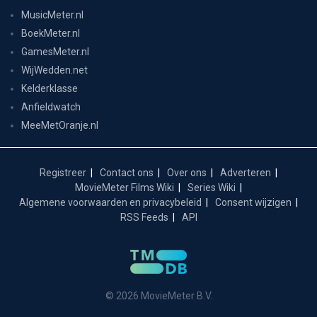
MusicMeter.nl
BoekMeter.nl
GamesMeter.nl
WijWedden.net
Kelderklasse
Anfieldwatch
MeeMetOranje.nl
Registreer
Contact ons
Over ons
Adverteren
MovieMeter Films Wiki
Series Wiki
Algemene voorwaarden en privacybeleid
Consent wijzigen
RSS Feeds
API
© 2026 MovieMeter B.V.