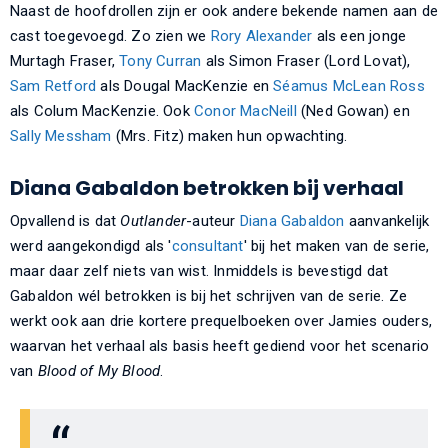
Naast de hoofdrollen zijn er ook andere bekende namen aan de
cast toegevoegd. Zo zien we
Rory Alexander
als een jonge
Murtagh Fraser,
Tony Curran
als Simon Fraser (Lord Lovat),
Sam Retford
als Dougal MacKenzie en
Séamus McLean Ross
als Colum MacKenzie. Ook
Conor MacNeill
(Ned Gowan) en
Sally Messham
(Mrs. Fitz) maken hun opwachting.
Diana Gabaldon betrokken bij verhaal
Opvallend is dat
Outlander
-auteur
Diana Gabaldon
aanvankelijk
werd aangekondigd als '
consultant
' bij het maken van de serie,
maar daar zelf niets van wist. Inmiddels is bevestigd dat
Gabaldon wél betrokken is bij het schrijven van de serie. Ze
werkt ook aan drie kortere prequelboeken over Jamies ouders,
waarvan het verhaal als basis heeft gediend voor het scenario
van
Blood of My Blood
.