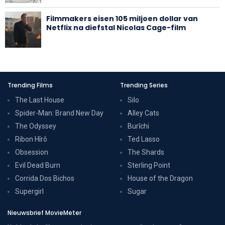
Filmmakers eisen 105 miljoen dollar van
Netflix na diefstal Nicolas Cage-film
Trending Films
Trending Series
The Last House
Silo
Spider-Man: Brand New Day
Alley Cats
The Odyssey
Burīchi
Ribon Hîrô
Ted Lasso
Obsession
The Shards
Evil Dead Burn
Sterling Point
Corrida Dos Bichos
House of the Dragon
Supergirl
Sugar
Nieuwsbrief MovieMeter